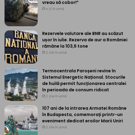
vreau să cobor!”
o zi în urmă
Rezervele valutare ale BNR au scăzut
ușor în iulie. Rezerva de aur a României
rămâne la 103,6 tone
2 zile în urmă
Termocentrala Paroșeni revine în
Sistemul Energetic Național. Stocurile
de huilă permit funcționarea centralei
în perioada de consum ridicat
2 zile în urmă
107 ani de la intrarea Armatei Române
în Budapesta, comemorați printr-un
eveniment dedicat eroilor Marii Uniri
2 zile în urmă