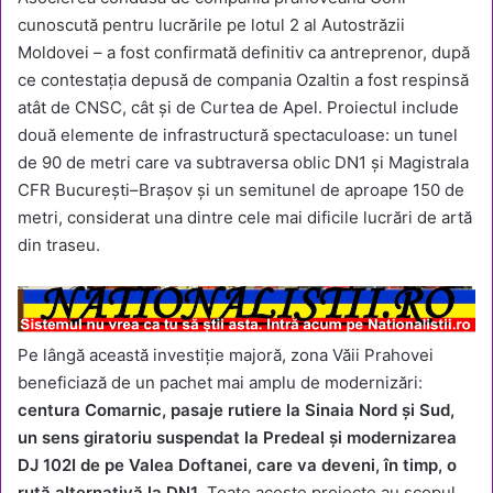
cunoscută pentru lucrările pe lotul 2 al Autostrăzii
Moldovei – a fost confirmată definitiv ca antreprenor, după
ce contestația depusă de compania Ozaltin a fost respinsă
atât de CNSC, cât și de Curtea de Apel. Proiectul include
două elemente de infrastructură spectaculoase: un tunel
de 90 de metri care va subtraversa oblic DN1 și Magistrala
CFR București–Brașov și un semitunel de aproape 150 de
metri, considerat una dintre cele mai dificile lucrări de artă
din traseu.
Pe lângă această investiție majoră, zona Văii Prahovei
beneficiază de un pachet mai amplu de modernizări:
centura Comarnic, pasaje rutiere la Sinaia Nord și Sud,
un sens giratoriu suspendat la Predeal și modernizarea
DJ 102I de pe Valea Doftanei, care va deveni, în timp, o
rută alternativă la DN1
. Toate aceste proiecte au scopul