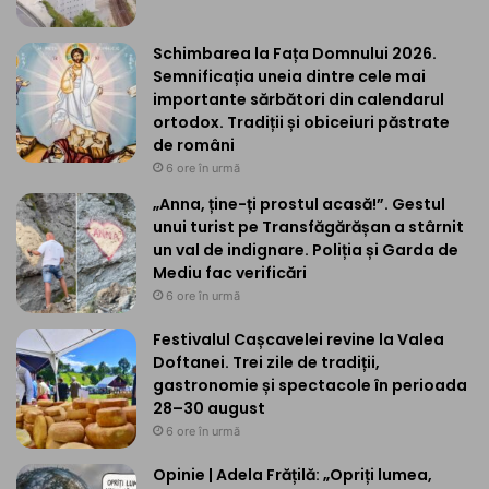
Schimbarea la Fața Domnului 2026.
Semnificația uneia dintre cele mai
importante sărbători din calendarul
ortodox. Tradiții și obiceiuri păstrate
de români
6 ore în urmă
„Anna, ține-ți prostul acasă!”. Gestul
unui turist pe Transfăgărășan a stârnit
un val de indignare. Poliția și Garda de
Mediu fac verificări
6 ore în urmă
Festivalul Cașcavelei revine la Valea
Doftanei. Trei zile de tradiții,
gastronomie și spectacole în perioada
28–30 august
6 ore în urmă
Opinie | Adela Frățilă: „Opriți lumea,