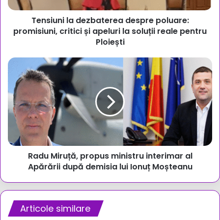
apeluri
Tensiuni la dezbaterea despre poluare:
la
soluții
promisiuni, critici și apeluri la soluții reale pentru
reale
Ploiești
pentru
Ploiești
Radu
Miruță,
propus
ministru
interimar
al
Apărării
după
demisia
Radu Miruță, propus ministru interimar al
lui
Ionuț
Apărării după demisia lui Ionuț Moșteanu
Moșteanu
Articole similare