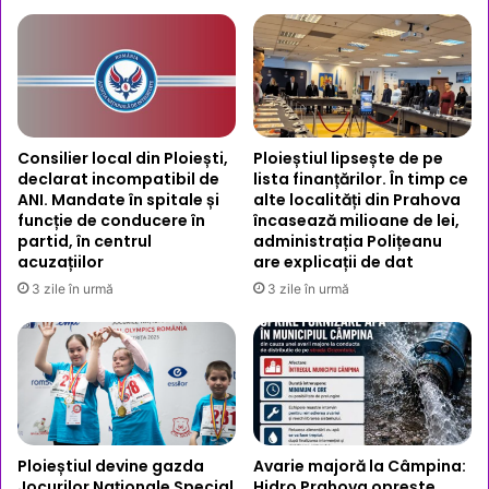
Consilier local din Ploiești,
Ploieștiul lipsește de pe
declarat incompatibil de
lista finanțărilor. În timp ce
ANI. Mandate în spitale și
alte localități din Prahova
funcție de conducere în
încasează milioane de lei,
partid, în centrul
administrația Polițeanu
acuzațiilor
are explicații de dat
3 zile în urmă
3 zile în urmă
Ploieștiul devine gazda
Avarie majoră la Câmpina:
Jocurilor Naționale Special
Hidro Prahova oprește