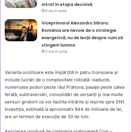
intrat în etapa decisivă
6 ore în urmă
Viceprimarul Alexandru Săraru:
România are nevoie de o strategie
energetică, nu de lecții despre cum să
stingem lumina
2 zile în urmă
Varianta ocolitoare este împărțită în patru tronsoane și
include lucrări de o complexitate ridicată: viaducte,
numeroase poduri peste râul Prahova, pasaje peste calea
ferată, subtraversări, consolidări de versanți și mai multe
sensuri giratorii ce vor facilita intrările și ieșirile spre DN1.
Investiția, estimată la aproximativ 844 de milioane de lei,
are un termen de execuție de 30 de luni.
Asocierea condusă de compania prahoveană Coni –