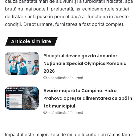
cauza cantității mari de aluviuni și a turbidității ridicate, apa
brută nu mai poate fi prelucrată, iar echipamentele stației
de tratare ar fi puse în pericol dacă ar funcționa în aceste
condiții. Drept urmare, furnizarea a fost oprită complet.
Articole similare
Ploieștiul devine gazda Jocurilor
Naționale Special Olympics România
2026
o săptămână în urmă
Avarie majoră la Câmpina: Hidro
Prahova oprește alimentarea cu apă în
tot municipiul
o săptămână în urmă
Impactul este major: zeci de mii de locuitori au rămas fără