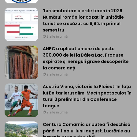
Turismul intern pierde teren în 2026.
Numărul românilor cazați în unitățile
turistice a scăzut cu 6,8% în primul
semestru
2 zile în urmă
ANPC a aplicat amenzi de peste
300.000 de lei la Bâlea Lac. Produse
expirate și nereguli grave descoperite
la comercianți
2 zile în urmă
Austria Viena, victorie la Ploiești în fața
lui Beitar Ierusalim. Meci spectaculos în
turul 3 preliminar din Conference
League
2 zile în urmă
Centura Comarnic ar putea fi deschisă
până la finalul lunii august. Lucrările au