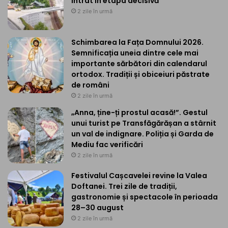
intrat în etapa decisivă
2 zile în urmă
Schimbarea la Fața Domnului 2026.
Semnificația uneia dintre cele mai
importante sărbători din calendarul
ortodox. Tradiții și obiceiuri păstrate
de români
2 zile în urmă
„Anna, ține-ți prostul acasă!”. Gestul
unui turist pe Transfăgărășan a stârnit
un val de indignare. Poliția și Garda de
Mediu fac verificări
2 zile în urmă
Festivalul Cașcavelei revine la Valea
Doftanei. Trei zile de tradiții,
gastronomie și spectacole în perioada
28–30 august
2 zile în urmă