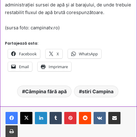
administrației sursei de apă și al barajului, de unde trebuie
restabilit fluxul de apă brută corespunzătoare.
(sursa foto: campinatv.ro)
Partajează asta:
Facebook
X
WhatsApp
Email
Imprimare
Câmpina fără apă
stiri Campina
LinkedIn
Tumblr
Pinterest
Reddit
VKontakte
Share via Email
Tipărește