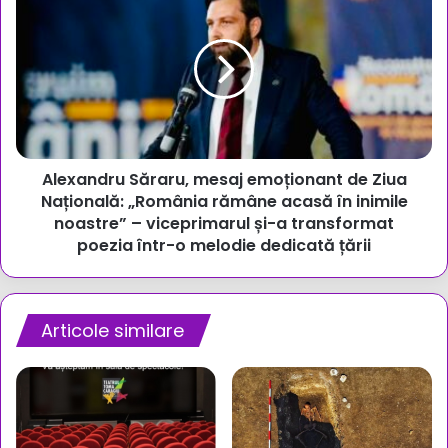
Săraru,
mesaj
emoționant
de
Ziua
Națională:
„România
rămâne
Alexandru Săraru, mesaj emoționant de Ziua
acasă
în
Națională: „România rămâne acasă în inimile
inimile
noastre” – viceprimarul și-a transformat
noastre”
poezia într-o melodie dedicată țării
–
viceprimarul
și-
a
Articole similare
transformat
poezia
într-
o
melodie