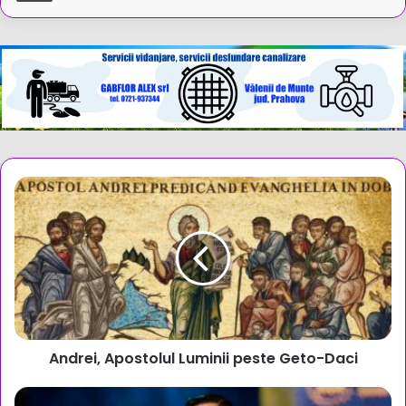
Andrei,
Apostolul
Luminii
peste
Geto-
Daci
Andrei, Apostolul Luminii peste Geto-Daci
Alexandru