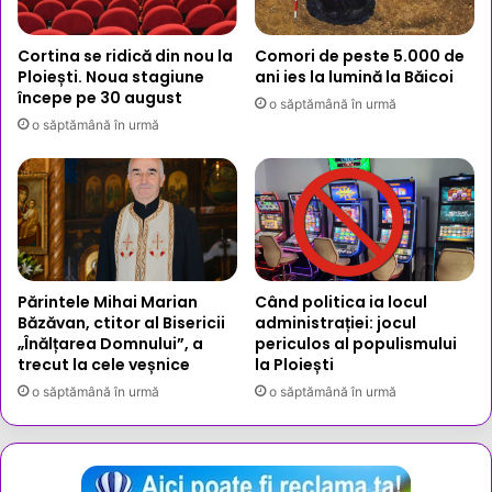
dedicată
țării
Cortina se ridică din nou la
Comori de peste 5.000 de
Ploiești. Noua stagiune
ani ies la lumină la Băicoi
începe pe 30 august
o săptămână în urmă
o săptămână în urmă
Părintele Mihai Marian
Când politica ia locul
Băzăvan, ctitor al Bisericii
administrației: jocul
„Înălțarea Domnului”, a
periculos al populismului
trecut la cele veșnice
la Ploiești
o săptămână în urmă
o săptămână în urmă