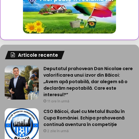
Articole recente
Deputatul prahovean Dan Nicolae cere
valorificarea unui izvor din Băicoi:
„Avem apă potabilă, dar alegem să o
declarăm nepotabilă. Care este
interesul?”
11 ore în urmă
CSO Băicoi, duel cu Metalul Buzău în
Cupa României. Echipa prahoveană
continuă aventura în competiție
2 zile în urmă