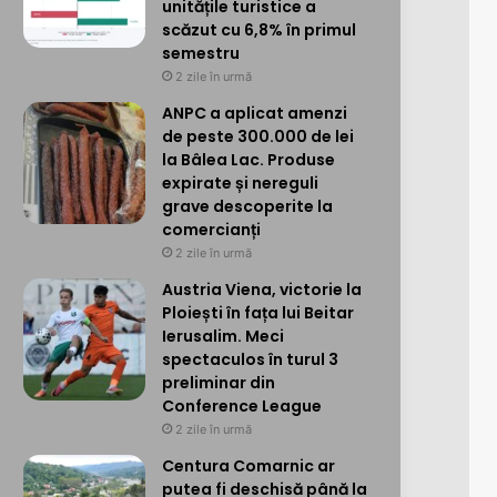
unitățile turistice a
scăzut cu 6,8% în primul
semestru
2 zile în urmă
ANPC a aplicat amenzi
de peste 300.000 de lei
la Bâlea Lac. Produse
expirate și nereguli
grave descoperite la
comercianți
2 zile în urmă
Austria Viena, victorie la
Ploiești în fața lui Beitar
Ierusalim. Meci
spectaculos în turul 3
preliminar din
Conference League
2 zile în urmă
Centura Comarnic ar
putea fi deschisă până la