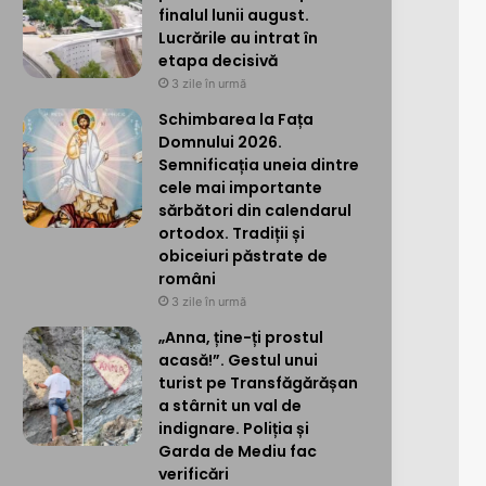
finalul lunii august.
Lucrările au intrat în
etapa decisivă
3 zile în urmă
Schimbarea la Fața
Domnului 2026.
Semnificația uneia dintre
cele mai importante
sărbători din calendarul
ortodox. Tradiții și
obiceiuri păstrate de
români
3 zile în urmă
„Anna, ține-ți prostul
acasă!”. Gestul unui
turist pe Transfăgărășan
a stârnit un val de
indignare. Poliția și
Garda de Mediu fac
verificări