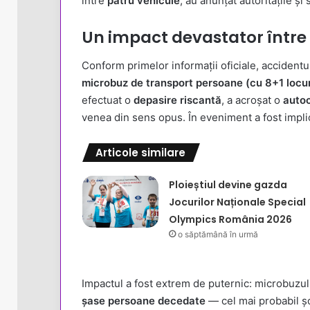
între
patru vehicule
, au anunțat autoritățile și
Un impact devastator între
Conform primelor informații oficiale, accidentu
microbuz de transport persoane (cu 8+1 locur
efectuat o
depasire riscantă
, a acroșat o
autoc
venea din sens opus. În eveniment a fost impli
Articole similare
Ploieștiul devine gazda
Jocurilor Naționale Special
Olympics România 2026
o săptămână în urmă
Impactul a fost extrem de puternic: microbuzul a f
șase persoane decedate
— cel mai probabil șo