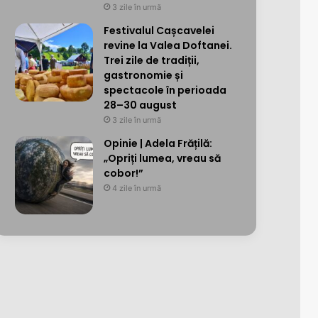
3 zile în urmă
Festivalul Cașcavelei
revine la Valea Doftanei.
Trei zile de tradiții,
gastronomie și
spectacole în perioada
28–30 august
3 zile în urmă
Opinie | Adela Frățilă:
„Opriți lumea, vreau să
cobor!”
4 zile în urmă