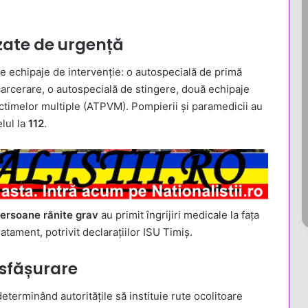
zate de urgență
lte echipaje de intervenție: o autospecială de primă
arcerare, o autospecială de stingere, două echipaje
ictimelor multiple (ATPVM). Pompierii și paramedicii au
lul la
112
.
ersoane rănite grav
au primit îngrijiri medicale la fața
ratament, potrivit declarațiilor ISU Timiș.
esfășurare
eterminând autoritățile să instituie rute ocolitoare