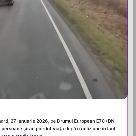
marți,
27 ianuarie 2026
, pe
Drumul European E70 (DN
 persoane și-au pierdut viața
după o
coliziune în lanț