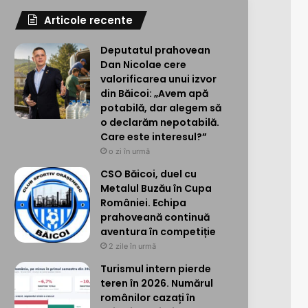
Articole recente
Deputatul prahovean
Dan Nicolae cere
valorificarea unui izvor
din Băicoi: „Avem apă
potabilă, dar alegem să
o declarăm nepotabilă.
Care este interesul?”
o zi în urmă
CSO Băicoi, duel cu
Metalul Buzău în Cupa
României. Echipa
prahoveană continuă
aventura în competiție
2 zile în urmă
Turismul intern pierde
teren în 2026. Numărul
românilor cazați în