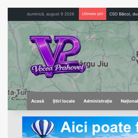
duminică, august 9 2026
Ultimele știri
Acasă
Știri locale
Administrație
Naționa