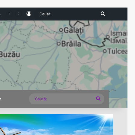
Log In
Caută:
Turismul intern pierde teren în 2026. Numărul românilor cazați în unitățile turistice a scăzut cu 6,8% în primul semestru
Caută:
e