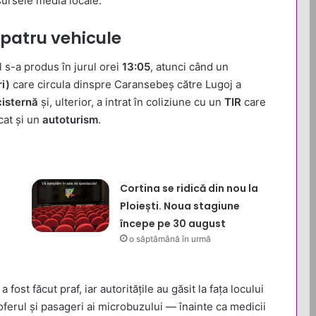
 sursele media locale.
 patru vehicule
l s-a produs în jurul orei
13:05
, atunci când un
i)
care circula dinspre Caransebeș către Lugoj a
isternă
și, ulterior, a intrat în coliziune cu un
TIR
care
cat și un
autoturism
.
Cortina se ridică din nou la
Ploiești. Noua stagiune
începe pe 30 august
o săptămână în urmă
ost făcut praf, iar autoritățile au găsit la fața locului
ferul și pasageri ai microbuzului — înainte ca medicii