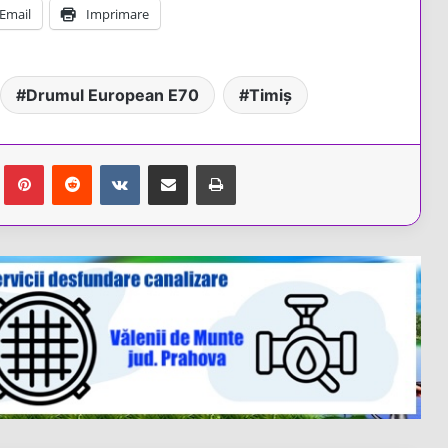
Email
Imprimare
Drumul European E70
Timiș
Tumblr
Pinterest
Reddit
VKontakte
Share via Email
Tipărește