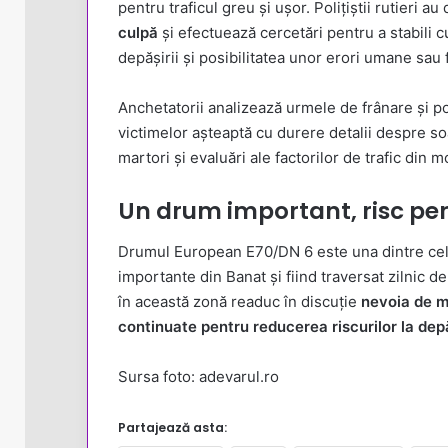
pentru traficul greu și ușor. Polițiștii rutieri 
culpă
și efectuează cercetări pentru a stabili c
depășirii și posibilitatea unor erori umane sau f
Anchetatorii analizează urmele de frânare și poz
victimelor așteaptă cu durere detalii despre soa
martori și evaluări ale factorilor de trafic din
Un drum important, risc p
Drumul European E70/DN 6 este una dintre cele 
importante din Banat și fiind traversat zilnic d
în această zonă readuc în discuție
nevoia de m
continuate pentru reducerea riscurilor la depă
Sursa foto: adevarul.ro
Partajează asta: