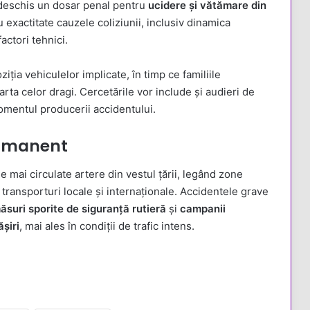
au deschis un dosar penal pentru
ucidere și vătămare din
u exactitate cauzele coliziunii, inclusiv dinamica
actori tehnici.
iția vehiculelor implicate, în timp ce familiile
rta celor dragi. Cercetările vor include și audieri de
 momentul producerii accidentului.
ermanent
mai circulate artere din vestul țării, legând zone
e transporturi locale și internaționale. Accidentele grave
ăsuri sporite de siguranță rutieră
și
campanii
șiri
, mai ales în condiții de trafic intens.