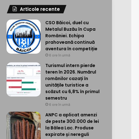
Articole recente
CSO Băicoi, duel cu
Metalul Buzău în Cupa
României. Echipa
prahoveană continuă
aventura în competiție
6 ore în urmă
Turismul intern pierde
teren în 2026. Numărul
românilor cazați în
unitățile turistice a
scăzut cu 6,8% în primul
semestru
6 ore în urmă
ANPC a aplicat amenzi
de peste 300.000 de lei
la Bâlea Lac. Produse
expirate și nereguli