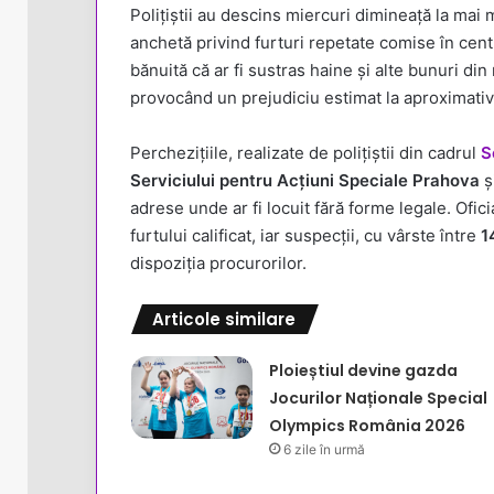
Polițiștii au descins miercuri dimineață la mai
anchetă privind furturi repetate comise în cent
bănuită că ar fi sustras haine și alte bunuri di
provocând un prejudiciu estimat la aproximati
Perchezițiile, realizate de polițiștii din cadrul
S
Serviciului pentru Acțiuni Speciale Prahova
ș
adrese unde ar fi locuit fără forme legale. Ofici
furtului calificat, iar suspecții, cu vârste între
1
dispoziția procurorilor.
Articole similare
Ploieștiul devine gazda
Jocurilor Naționale Special
Olympics România 2026
6 zile în urmă