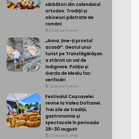
sărbători din calendarul
ortodox. Tradiții și
obiceiuri păstrate de
români
23 de ore în urmă
„Anna, ține-ți prostul
acasă!”. Gestul unui
turist pe Transfăgărășan
a stârnit un val de
indignare. Poliția și
Garda de Mediu fac
verificări
23 de ore în urmă
Festivalul Cașcavelei
revine la Valea Doftanei.
Trei zile de tradiții,
gastronomie și
spectacole în perioada
28–30 august
23 de ore în urmă