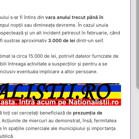
lui s‑ar fi întins din
vara anului trecut până în
n timpul nopții sau dimineața devreme. În cazul unuia
uspectează și un alt incident petrecut în februarie, când
r fi sustras aproximativ
3.000 de lei
dintr‑un seif.
imat la circa 15.000 de lei, potrivit datelor furnizate de
ili întreaga activitate a suspecților și pentru a se
nclusiv eventuala implicare a altor persoane.
ă toți cei cercetați beneficiază de
prezumția de
i. Acțiunile de miercuri au demonstrat, însă, fermitatea
e în spațiile comerciale ale municipiului și importanța
ublică.