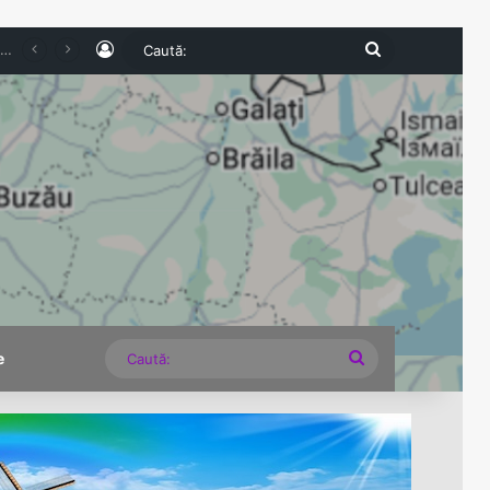
Log In
Caută:
grave descoperite la comercianți
Caută:
e