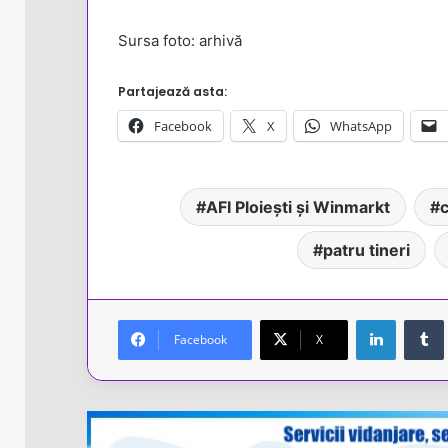
Sursa foto: arhivă
Partajează asta:
Facebook
X
WhatsApp
AFI Ploiești și Winmarkt
c
patru tineri
LinkedIn
Facebook
X