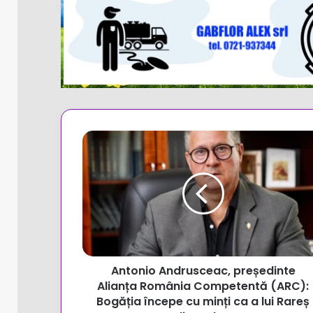
Antonio
Andrusceac,
președinte
Alianța
România
Competentă
(ARC):
Bogăția
începe
Antonio Andrusceac, președinte
cu
minți
Alianța România Competentă (ARC):
ca
Bogăția începe cu minți ca a lui Rareș
a