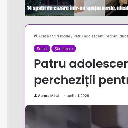
Acasă
/
Știri locale
/
Patru adolescenți reținuți după 
Social
Știri locale
Patru adolescen
percheziții pentr
Aurora Mihai
aprilie 1, 2026