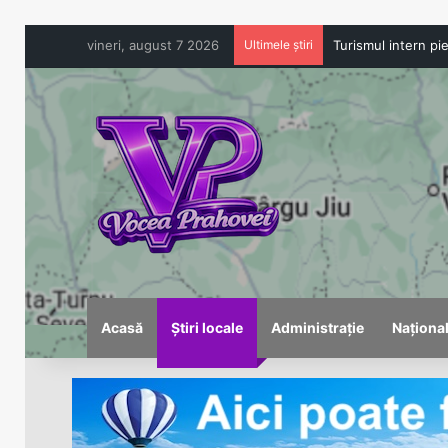
vineri, august 7 2026
Ultimele știri
Acasă
Știri locale
Administrație
Naționa