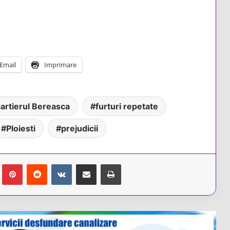
Email
Imprimare
artierul Bereasca
furturi repetate
Ploiesti
prejudicii
Tumblr
Pinterest
Reddit
VKontakte
Share via Email
Tipărește