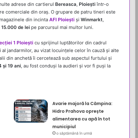
 multe adrese din cartierul
Bereasca
,
Ploiești
într-o
re comerciale din oraș. O grupare de patru tineri este
n magazinele din incinta
AFI Ploiești
și
Winmarkt
,
v
15.000 de lei
pe parcursul mai multor luni.
ecției 1 Ploiești
cu sprijinul luptătorilor din cadrul
i al jandarmilor, au vizat locuințele celor în cauză și alte
alii din anchetă îi cercetează sub aspectul furtului și
4 și 19 ani
, au fost conduși la audieri și vor fi puși la
Avarie majoră la Câmpina:
Hidro Prahova oprește
alimentarea cu apă în tot
municipiul
o săptămână în urmă