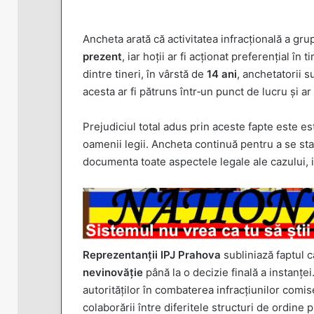
Ancheta arată că activitatea infracțională a grupu
prezent
, iar hoții ar fi acționat preferențial î
dintre tineri, în vârstă de
14 ani
, anchetatorii s
acesta ar fi pătruns într‑un punct de lucru și a
Prejudiciul total adus prin aceste fapte este est
oamenii legii. Ancheta continuă pentru a se stab
documenta toate aspectele legale ale cazului, i
Reprezentanții IPJ Prahova
subliniază faptul c
nevinovăție
până la o decizie finală a instanțe
autorităților în combaterea infracțiunilor comis
colaborării între diferitele structuri de ordine p