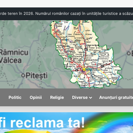
ANPC a aplicat amenzi de peste 300.000 de lei la Bâlea Lac. Produse expirate și nereguli 
l
Politic
Opinii
Religie
Diverse
Anunțuri gratuit