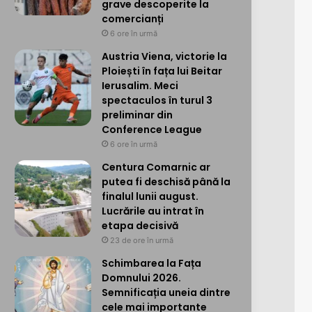
grave descoperite la
comercianți
6 ore în urmă
Austria Viena, victorie la
Ploiești în fața lui Beitar
Ierusalim. Meci
spectaculos în turul 3
preliminar din
Conference League
6 ore în urmă
Centura Comarnic ar
putea fi deschisă până la
finalul lunii august.
Lucrările au intrat în
etapa decisivă
23 de ore în urmă
Schimbarea la Fața
Domnului 2026.
Semnificația uneia dintre
cele mai importante