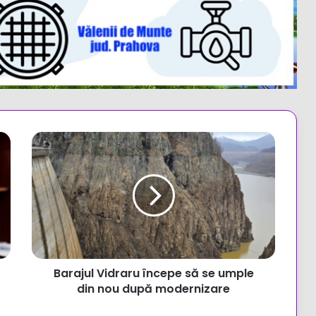
Barajul
Vidraru
începe
să
se
umple
din
nou
după
Barajul Vidraru începe să se umple
modernizare
din nou după modernizare