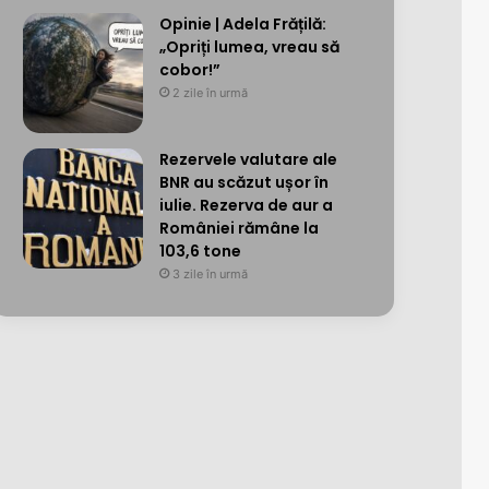
Opinie | Adela Frățilă:
„Opriți lumea, vreau să
cobor!”
2 zile în urmă
Rezervele valutare ale
BNR au scăzut ușor în
iulie. Rezerva de aur a
României rămâne la
103,6 tone
3 zile în urmă