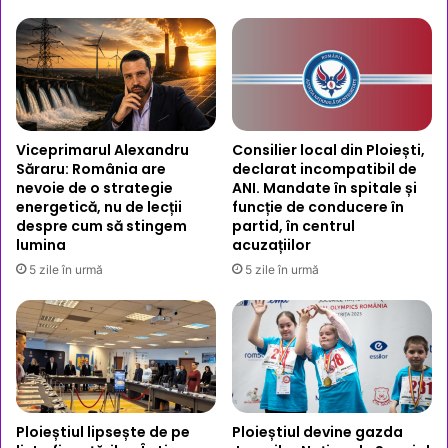
Viceprimarul Alexandru
Consilier local din Ploiești,
Săraru: România are
declarat incompatibil de
nevoie de o strategie
ANI. Mandate în spitale și
energetică, nu de lecții
funcție de conducere în
despre cum să stingem
partid, în centrul
lumina
acuzațiilor
5 zile în urmă
5 zile în urmă
Ploieștiul lipsește de pe
Ploieștiul devine gazda