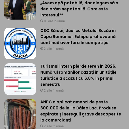
„Avem apă potabilă, dar alegem să o
declarăm nepotabilă. Care este
interesul?”
16 ore în urmă
CSO Băicoi, duel cu Metalul Buzău în
Cupa României. Echipa prahoveană
continuă aventura în competiție
2 zile în urmă
Turismul intern pierde teren în 2026.
Numărul românilor cazați în unitățile
turistice a scăzut cu 6,8% în primul
semestru
2 zile în urmă
ANPC a aplicat amenzi de peste
300.000 de lei la Bâlea Lac. Produse
expirate și nereguli grave descoperite
la comercianți
2 zile în urmă