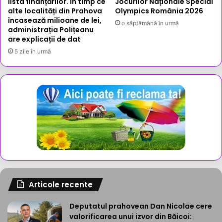
lista finanțărilor. În timp ce
Jocurilor Naționale Special
alte localități din Prahova
Olympics România 2026
încasează milioane de lei,
o săptămână în urmă
administrația Polițeanu
are explicații de dat
5 zile în urmă
Articole recente
Deputatul prahovean Dan Nicolae cere
valorificarea unui izvor din Băicoi: