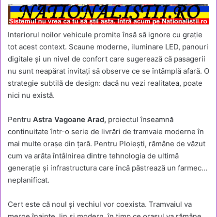
Interiorul noilor vehicule promite însă să ignore cu grație
tot acest context. Scaune moderne, iluminare LED, panouri
digitale și un nivel de confort care sugerează că pasagerii
nu sunt neapărat invitați să observe ce se întâmplă afară. O
strategie subtilă de design: dacă nu vezi realitatea, poate
nici nu există.
Pentru
Astra Vagoane Arad,
proiectul înseamnă
continuitate într-o serie de livrări de tramvaie moderne în
mai multe orașe din țară. Pentru Ploiești, rămâne de văzut
cum va arăta întâlnirea dintre tehnologia de ultimă
generație și infrastructura care încă păstrează un farmec…
neplanificat.
Cert este că noul și vechiul vor coexista. Tramvaiul va
merge înainte, lin și modern, în timp ce orașul va rămâne