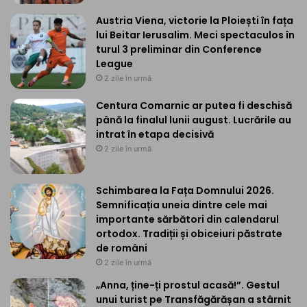
Austria Viena, victorie la Ploiești în fața
lui Beitar Ierusalim. Meci spectaculos în
turul 3 preliminar din Conference
League
2 zile în urmă
Centura Comarnic ar putea fi deschisă
până la finalul lunii august. Lucrările au
intrat în etapa decisivă
2 zile în urmă
Schimbarea la Fața Domnului 2026.
Semnificația uneia dintre cele mai
importante sărbători din calendarul
ortodox. Tradiții și obiceiuri păstrate
de români
2 zile în urmă
„Anna, ține-ți prostul acasă!”. Gestul
unui turist pe Transfăgărășan a stârnit