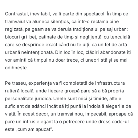
Contrastul, inevitabil, va fi parte din spectacol. În timp ce
tramvaiul va aluneca silențios, ca într-o reclamă bine
regizată, pe geam se va derula tradiționalul peisaj urban:
blocuri gri-bej, patinate de timp și neglijență, cu tencuială
care se desprinde exact când nu te uiți, ca un fel de artă
urbană neintenționată. Din loc în loc, clădiri abandonate îți
vor aminti că timpul nu doar trece, ci uneori stă și se mai
odihnește.
Pe traseu, experiența va fi completată de infrastructura
rutieră locală, unde fiecare groapă pare să aibă propria
personalitate juridică. Unele sunt mici și timide, altele
suficient de adânci încât să îți pună la îndoială alegerile de
viață. În acest decor, un tramvai nou, impecabil, aproape că
pare un intrus elegant la o petrecere unde dress code-ul
este „cum am apucat”.