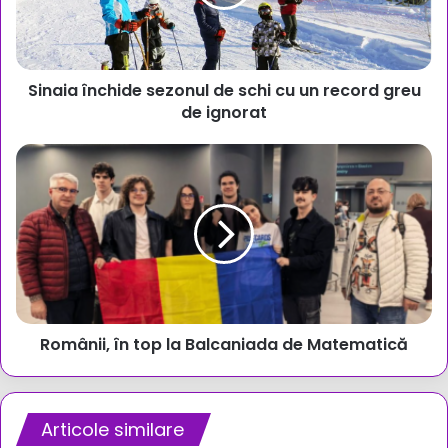
cu
un
record
greu
Sinaia închide sezonul de schi cu un record greu
de
ignorat
de ignorat
Românii,
în
top
la
Balcaniada
de
Matematică
Românii, în top la Balcaniada de Matematică
Articole similare