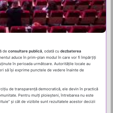
tă de
consultare publică
, odată cu
dezbaterea
mentul aduce în prim-plan modul în care vor fi împărțiți
susținute în perioada următoare. Autoritățile locale au
aceri să își exprime punctele de vedere înainte de
rcițiu de transparență democratică, ele devin în practică
 comunitate. Pentru mulți ploieșteni, întrebarea nu este
ltuie” și cât de vizibile sunt rezultatele acestor decizii