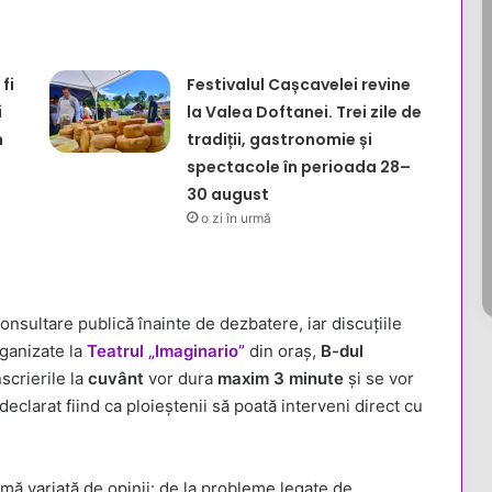
fi
Festivalul Cașcavelei revine
i
la Valea Doftanei. Trei zile de
n
tradiții, gastronomie și
spectacole în perioada 28–
30 august
o zi în urmă
onsultare publică înainte de dezbatere, iar discuțiile
rganizate la
Teatrul „Imaginario”
din oraș,
B-dul
nscrierile la
cuvânt
vor dura
maxim 3 minute
şi se vor
declarat fiind ca ploieștenii să poată interveni direct cu
gamă variată de opinii: de la probleme legate de