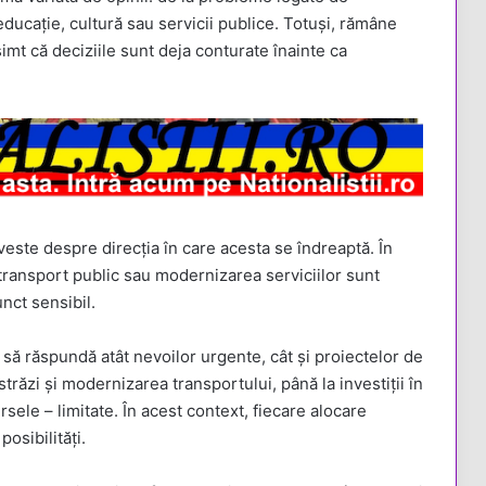
n educație, cultură sau servicii publice. Totuși, rămâne
simt că deciziile sunt deja conturate înainte ca
este despre direcția în care acesta se îndreaptă. În
 transport public sau modernizarea serviciilor sunt
nct sensibil.
tă să răspundă atât nevoilor urgente, cât și proiectelor de
trăzi și modernizarea transportului, până la investiții în
ursele – limitate. În acest context, fiecare alocare
osibilități.