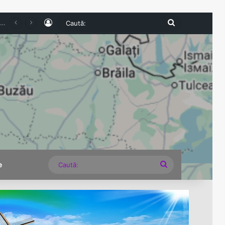
Log In
Caută:
e expirate și nereguli grave descoperite la comercianți
Caută:
e