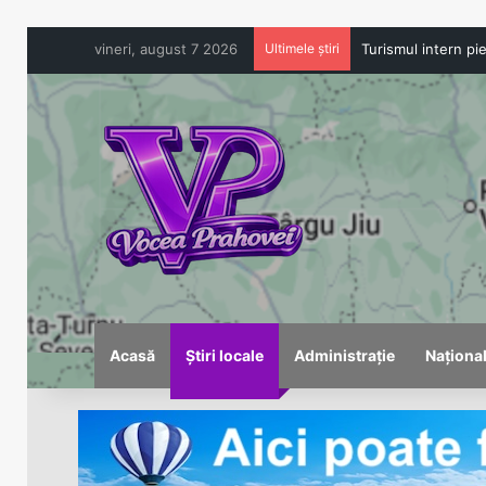
vineri, august 7 2026
Ultimele știri
Acasă
Știri locale
Administrație
Naționa