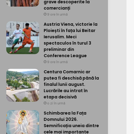
grave descoperite la
comercianți
9 ore în urmă
Austria Viena, victorie la
Ploiești în fața lui Beitar
Ierusalim. Meci
spectaculos în turul 3
preliminar din
Conference League
9 ore în urmă
Centura Comarnic ar
putea fi deschisă până la
finalul lunii august.
Lucrările au intrat în
etapa decisivă
o zi în urmă
Schimbarea la Fața
Domnului 2026.
Semnificația uneia dintre
cele mai importante