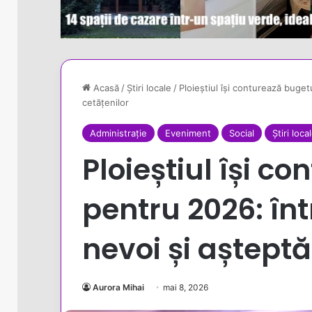
Acasă
/
Știri locale
/
Ploieștiul își conturează buget
cetățenilor
Administrație
Eveniment
Social
Știri loca
Ploieștiul își c
pentru 2026: înt
nevoi și așteptă
Aurora Mihai
mai 8, 2026