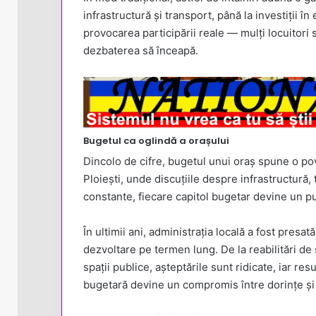
infrastructură și transport, până la investiții î
provocarea participării reale — mulți locuitori 
dezbaterea să înceapă.
Bugetul ca oglindă a orașului
Dincolo de cifre, bugetul unui oraș spune o pov
Ploiești, unde discuțiile despre infrastructură,
constante, fiecare capitol bugetar devine un pu
În ultimii ani, administrația locală a fost presa
dezvoltare pe termen lung. De la reabilitări de s
spații publice, așteptările sunt ridicate, iar res
bugetară devine un compromis între dorințe și p