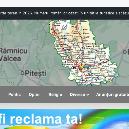
ANPC a aplicat amenzi de peste 300.000 de lei la Bâlea Lac. Produs
l
Politic
Opinii
Religie
Diverse
Anunțuri gratuit