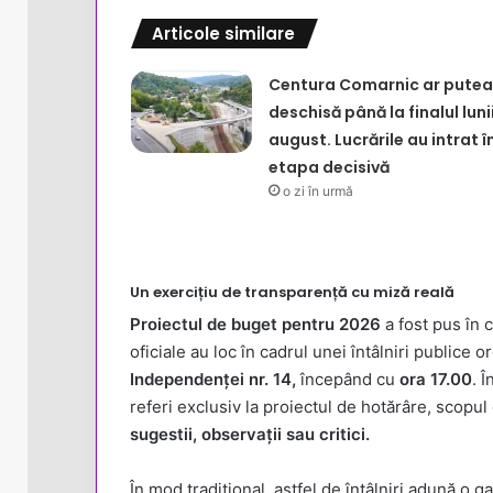
Articole similare
Centura Comarnic ar putea 
deschisă până la finalul luni
august. Lucrările au intrat î
etapa decisivă
o zi în urmă
Un exercițiu de transparență cu miză reală
Proiectul de buget pentru 2026
a fost pus în c
oficiale au loc în cadrul unei întâlniri publice o
Independenţei nr. 14,
începând cu
ora 17.00
. Î
referi exclusiv la proiectul de hotărâre, scopul 
sugestii, observații sau critici.
În mod tradițional, astfel de întâlniri adună o 