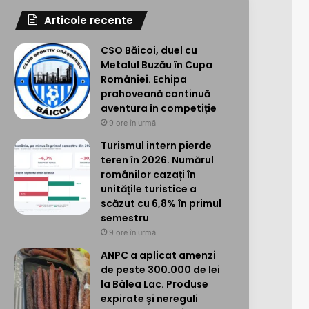
Articole recente
CSO Băicoi, duel cu
Metalul Buzău în Cupa
României. Echipa
prahoveană continuă
aventura în competiție
9 ore în urmă
Turismul intern pierde
teren în 2026. Numărul
românilor cazați în
unitățile turistice a
scăzut cu 6,8% în primul
semestru
9 ore în urmă
ANPC a aplicat amenzi
de peste 300.000 de lei
la Bâlea Lac. Produse
expirate și nereguli