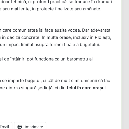
doar tehnică, ci profund practică: se traduce în drumuri
e sau mai lente, în proiecte finalizate sau amânate.
n care comunitatea își face auzită vocea. Dar adevărata
n decizii concrete. În multe orașe, inclusiv în Ploiești,
 un impact limitat asupra formei finale a bugetului.
fel de întâlniri pot funcționa ca un barometru al
 se împarte bugetul, ci cât de mult simt oamenii că fac
ne dintr-o singură ședință, ci din
felul în care orașul
Email
Imprimare