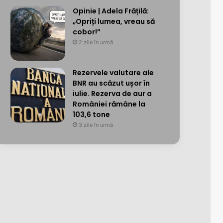
Opinie | Adela Frățilă:
„Opriți lumea, vreau să
cobor!”
2 zile în urmă
Rezervele valutare ale
BNR au scăzut ușor în
iulie. Rezerva de aur a
României rămâne la
103,6 tone
3 zile în urmă