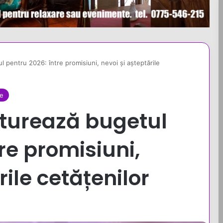
ul pentru 2026: între promisiuni, nevoi și așteptările
le
onturează bugetul
re promisiuni,
rile cetățenilor