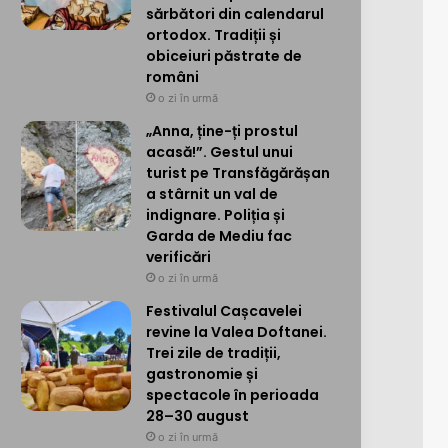
sărbători din calendarul
ortodox. Tradiții și
obiceiuri păstrate de
români
o zi în urmă
„Anna, ține-ți prostul
acasă!”. Gestul unui
turist pe Transfăgărășan
a stârnit un val de
indignare. Poliția și
Garda de Mediu fac
verificări
o zi în urmă
Festivalul Cașcavelei
revine la Valea Doftanei.
Trei zile de tradiții,
gastronomie și
spectacole în perioada
28–30 august
o zi în urmă