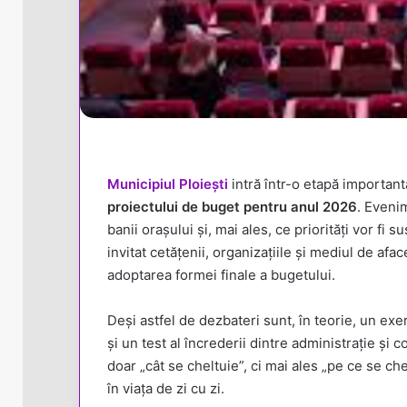
Municipiul Ploiești
intră într-o etapă importan
proiectului de buget pentru anul 2026
. Eveni
banii orașului și, mai ales, ce priorități vor fi 
invitat cetățenii, organizațiile și mediul de af
adoptarea formei finale a bugetului.
Deși astfel de dezbateri sunt, în teorie, un exe
și un test al încrederii dintre administrație și
doar „cât se cheltuie”, ci mai ales „pe ce se che
în viața de zi cu zi.