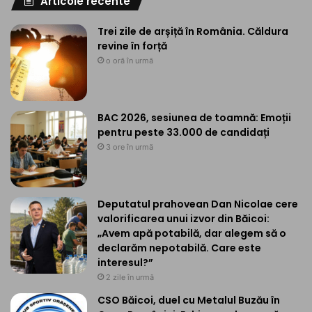
Articole recente
Trei zile de arșiță în România. Căldura
revine în forță
o oră în urmă
BAC 2026, sesiunea de toamnă: Emoții
pentru peste 33.000 de candidați
3 ore în urmă
Deputatul prahovean Dan Nicolae cere
valorificarea unui izvor din Băicoi:
„Avem apă potabilă, dar alegem să o
declarăm nepotabilă. Care este
interesul?”
2 zile în urmă
CSO Băicoi, duel cu Metalul Buzău în