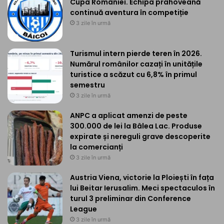
Cupa României. Echipa prahoveană
continuă aventura în competiție
3 zile în urmă
Turismul intern pierde teren în 2026.
Numărul românilor cazați în unitățile
turistice a scăzut cu 6,8% în primul
semestru
3 zile în urmă
ANPC a aplicat amenzi de peste
300.000 de lei la Bâlea Lac. Produse
expirate și nereguli grave descoperite
la comercianți
3 zile în urmă
Austria Viena, victorie la Ploiești în fața
lui Beitar Ierusalim. Meci spectaculos în
turul 3 preliminar din Conference
League
3 zile în urmă