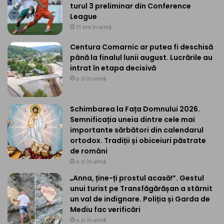
turul 3 preliminar din Conference
League
11 ore în urmă
Centura Comarnic ar putea fi deschisă
până la finalul lunii august. Lucrările au
intrat în etapa decisivă
o zi în urmă
Schimbarea la Fața Domnului 2026.
Semnificația uneia dintre cele mai
importante sărbători din calendarul
ortodox. Tradiții și obiceiuri păstrate
de români
o zi în urmă
„Anna, ține-ți prostul acasă!”. Gestul
unui turist pe Transfăgărășan a stârnit
un val de indignare. Poliția și Garda de
Mediu fac verificări
o zi în urmă