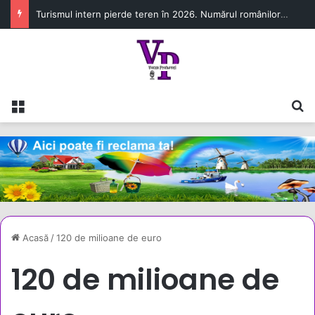
Turismul intern pierde teren în 2026. Numărul românilor cazați în unitățile turistice a scăzut cu 6,8% în primul semestru
Meniu
C
Acasă
/
120 de milioane de euro
120 de milioane de