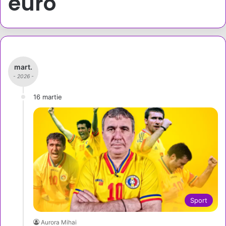
euro
mart.
- 2026 -
16 martie
Sport
Aurora Mihai