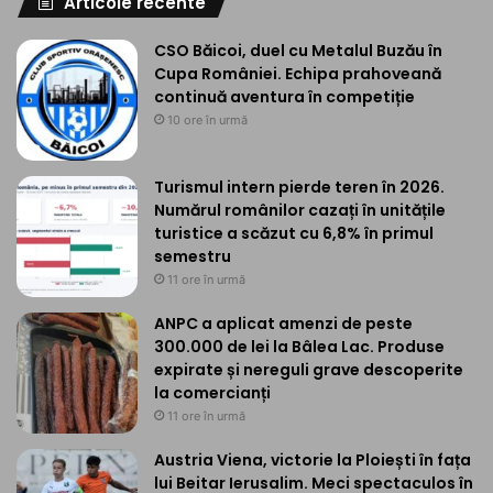
Articole recente
CSO Băicoi, duel cu Metalul Buzău în
Cupa României. Echipa prahoveană
continuă aventura în competiție
10 ore în urmă
Turismul intern pierde teren în 2026.
Numărul românilor cazați în unitățile
turistice a scăzut cu 6,8% în primul
semestru
11 ore în urmă
ANPC a aplicat amenzi de peste
300.000 de lei la Bâlea Lac. Produse
expirate și nereguli grave descoperite
la comercianți
11 ore în urmă
Austria Viena, victorie la Ploiești în fața
lui Beitar Ierusalim. Meci spectaculos în