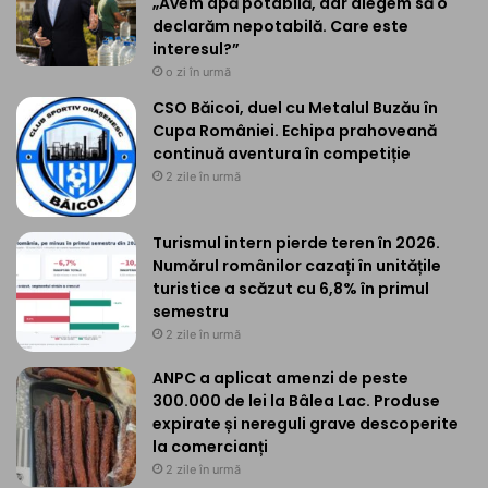
„Avem apă potabilă, dar alegem să o
declarăm nepotabilă. Care este
interesul?”
o zi în urmă
CSO Băicoi, duel cu Metalul Buzău în
Cupa României. Echipa prahoveană
continuă aventura în competiție
2 zile în urmă
Turismul intern pierde teren în 2026.
Numărul românilor cazați în unitățile
turistice a scăzut cu 6,8% în primul
semestru
2 zile în urmă
ANPC a aplicat amenzi de peste
300.000 de lei la Bâlea Lac. Produse
expirate și nereguli grave descoperite
la comercianți
2 zile în urmă