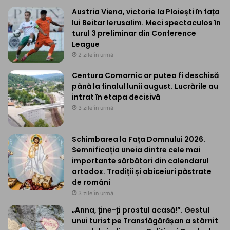
Austria Viena, victorie la Ploiești în fața
lui Beitar Ierusalim. Meci spectaculos în
turul 3 preliminar din Conference
League
2 zile în urmă
Centura Comarnic ar putea fi deschisă
până la finalul lunii august. Lucrările au
intrat în etapa decisivă
3 zile în urmă
Schimbarea la Fața Domnului 2026.
Semnificația uneia dintre cele mai
importante sărbători din calendarul
ortodox. Tradiții și obiceiuri păstrate
de români
3 zile în urmă
„Anna, ține-ți prostul acasă!”. Gestul
unui turist pe Transfăgărășan a stârnit