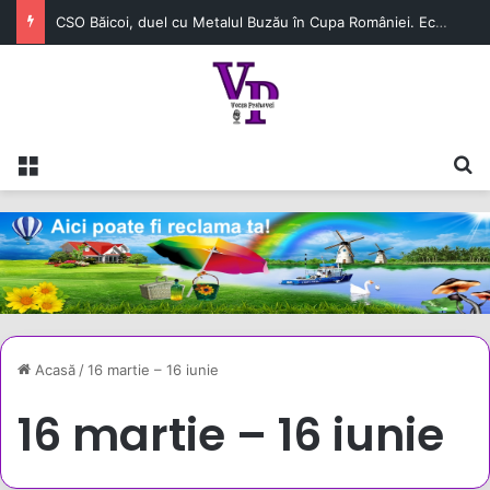
CSO Băicoi, duel cu Metalul Buzău în Cupa României. Echipa prahoveană continuă aventura în competiție
Meniu
C
Acasă
/
16 martie – 16 iunie
16 martie – 16 iunie