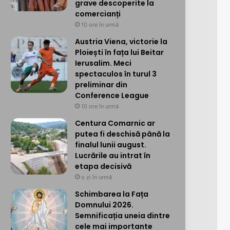
grave descoperite la
comercianți
10 ore în urmă
Austria Viena, victorie la
Ploiești în fața lui Beitar
Ierusalim. Meci
spectaculos în turul 3
preliminar din
Conference League
10 ore în urmă
Centura Comarnic ar
putea fi deschisă până la
finalul lunii august.
Lucrările au intrat în
etapa decisivă
o zi în urmă
Schimbarea la Fața
Domnului 2026.
Semnificația uneia dintre
cele mai importante