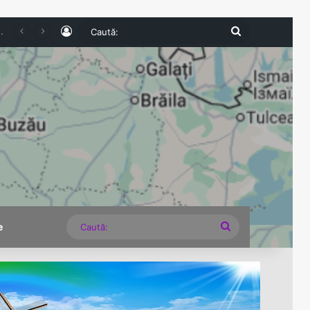
Log In
Caută:
e expirate și nereguli grave descoperite la comercianți
Caută:
e