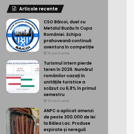
Articole recente
CSO Băicoi, duel cu
Metalul Buzău în Cupa
României. Echipa
prahoveană continuă
aventura în competiție
10 ore în urmă
Turismul intern pierde
teren în 2026. Numărul
românilor cazați în
unitățile turistice a
scăzut cu 6,8% în primul
semestru
10 ore în urmă
ANPC a aplicat amenzi
de peste 300.000 de lei
la Bâlea Lac. Produse
expirate și nereguli