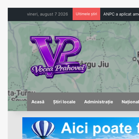
vineri, august 7 2026
Ultimele știri
Acasă
Știri locale
Administrație
Naționa