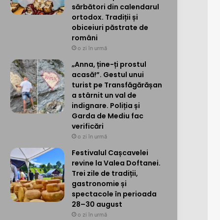
sărbători din calendarul
ortodox. Tradiții și
obiceiuri păstrate de
români
o zi în urmă
„Anna, ține-ți prostul
acasă!”. Gestul unui
turist pe Transfăgărășan
a stârnit un val de
indignare. Poliția și
Garda de Mediu fac
verificări
o zi în urmă
Festivalul Cașcavelei
revine la Valea Doftanei.
Trei zile de tradiții,
gastronomie și
spectacole în perioada
28–30 august
o zi în urmă