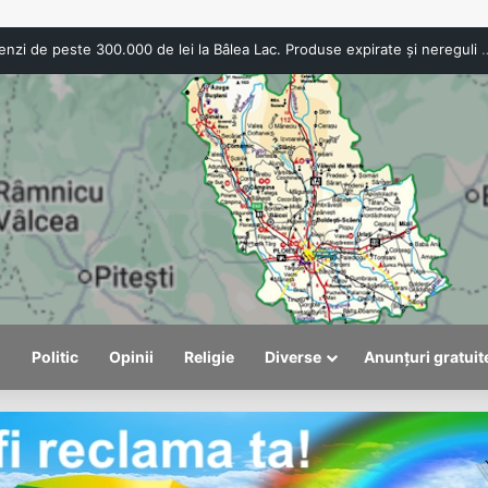
ANPC a aplicat amenzi de peste 300.000 de lei la Bâlea Lac. Produs
l
Politic
Opinii
Religie
Diverse
Anunțuri gratuit