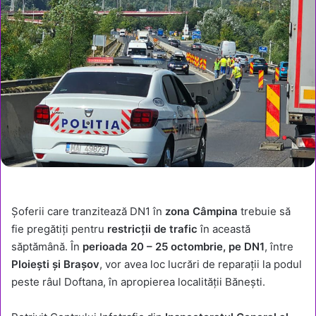
Șoferii care tranzitează DN1 în
zona Câmpina
trebuie să
fie pregătiți pentru
restricții de trafic
în această
săptămână. În
perioada 20 – 25 octombrie, pe DN1
, între
Ploiești și Brașov
, vor avea loc lucrări de reparații la podul
peste râul Doftana, în apropierea localității Bănești.