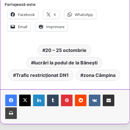
Partajează asta:
Facebook
X
WhatsApp
Email
Imprimare
20 – 25 octombrie
lucrări la podul de la Bănești
Trafic restricționat DN1
zona Câmpina
LinkedIn
Tumblr
Pinterest
Reddit
VKontakte
Share via Email
Tipărește