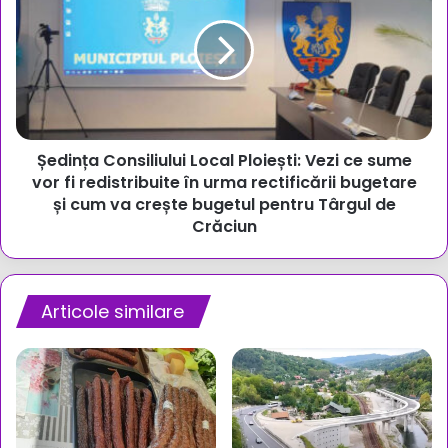
Local
Ploiești:
Vezi
ce
sume
vor
fi
Ședința Consiliului Local Ploiești: Vezi ce sume
redistribuite
în
vor fi redistribuite în urma rectificării bugetare
urma
și cum va crește bugetul pentru Târgul de
rectificării
Crăciun
bugetare
și
cum
va
Articole similare
crește
bugetul
pentru
Târgul
de
Crăciun