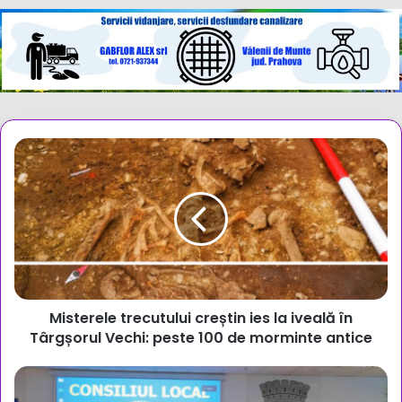
Misterele
trecutului
creștin
ies
la
iveală
în
Târgșorul
Vechi:
Misterele trecutului creștin ies la iveală în
peste
100
Târgșorul Vechi: peste 100 de morminte antice
de
morminte
Ședința
antice
Consiliului