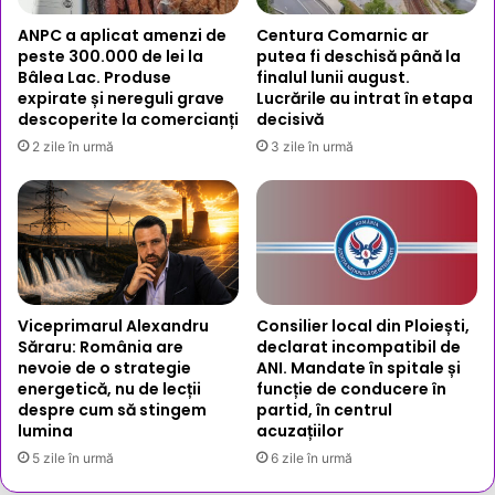
ANPC a aplicat amenzi de
Centura Comarnic ar
peste 300.000 de lei la
putea fi deschisă până la
Bâlea Lac. Produse
finalul lunii august.
expirate și nereguli grave
Lucrările au intrat în etapa
descoperite la comercianți
decisivă
2 zile în urmă
3 zile în urmă
Viceprimarul Alexandru
Consilier local din Ploiești,
Săraru: România are
declarat incompatibil de
nevoie de o strategie
ANI. Mandate în spitale și
energetică, nu de lecții
funcție de conducere în
despre cum să stingem
partid, în centrul
lumina
acuzațiilor
5 zile în urmă
6 zile în urmă