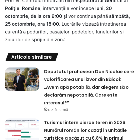
Potrivit Centrului Infotrafic din
Inspectoratul General al
Poliției Române
, intervențiile vor începe
luni, 20
octombrie, de la ora 9:00
și vor continua până
sâmbătă,
25 octombrie, ora 18:00.
Lucrările vizează întreținerea
curentă a podurilor, pasajelor, podețelor, tunelurilor și
zidurilor de sprijin din zonă.
Articole similare
Deputatul prahovean Dan Nicolae cere
valorificarea unui izvor din Băicoi:
„Avem apă potabilă, dar alegem să o
declarăm nepotabilă. Care este
interesul?”
o zi în urmă
Turismul intern pierde teren în 2026.
Numărul românilor cazați în unitățile
turistice a scăzut cu 6,8% în primul