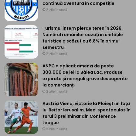
continuă aventura în competiție
2 zile în urmă
Turismul intern pierde teren în 2026.
Numărul românilor cazați în unitățile
turistice a scăzut cu 6,8% în primul
semestru
2 zile în urmă
ANPC a aplicat amenzi de peste
300.000 de lei la Bâlea Lac. Produse
expirate și nereguli grave descoperite
la comercianți
2 zile în urmă
Austria Viena, victorie la Ploiești în fața
lui Beitar Ierusalim. Meci spectaculos în
turul 3 preliminar din Conference
League
2 zile în urmă