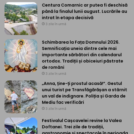
Centura Comarnic ar putea fi deschisă
până la finalul lunii august. Lucrările au
intrat în etapa decisivă
3 zile în urmă
Schimbarea la Fața Domnului 2026.
Semnificația uneia dintre cele mai
importante sărbători din calendarul
ortodox. Tradiții și obiceiuri păstrate
de români
3 zile în urmă
„Anna, ține-ți prostul acasă!”. Gestul
unui turist pe Transfăgărășan a stârnit
un val de indignare. Poliția și Garda de
Mediu fac verificări
3 zile în urmă
Festivalul Cașcavelei revine la Valea
Doftanei. Trei zile de tradiții,
gastronomie și spectacole în perioada