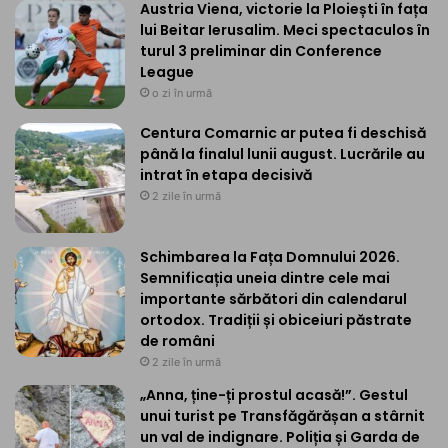
Austria Viena, victorie la Ploiești în fața
lui Beitar Ierusalim. Meci spectaculos în
turul 3 preliminar din Conference
League
o zi în urmă
Centura Comarnic ar putea fi deschisă
până la finalul lunii august. Lucrările au
intrat în etapa decisivă
2 zile în urmă
Schimbarea la Fața Domnului 2026.
Semnificația uneia dintre cele mai
importante sărbători din calendarul
ortodox. Tradiții și obiceiuri păstrate
de români
2 zile în urmă
„Anna, ține-ți prostul acasă!”. Gestul
unui turist pe Transfăgărășan a stârnit
un val de indignare. Poliția și Garda de