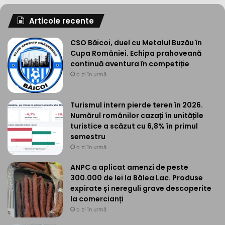
Articole recente
CSO Băicoi, duel cu Metalul Buzău în
Cupa României. Echipa prahoveană
continuă aventura în competiție
o zi în urmă
Turismul intern pierde teren în 2026.
Numărul românilor cazați în unitățile
turistice a scăzut cu 6,8% în primul
semestru
o zi în urmă
ANPC a aplicat amenzi de peste
300.000 de lei la Bâlea Lac. Produse
expirate și nereguli grave descoperite
la comercianți
o zi în urmă