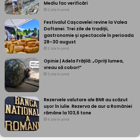
Mediu fac verificări
2 zile în urmă
Festivalul Cașcavelei revine la Valea
Doftanei. Trei zile de tradiții,
gastronomie și spectacole în perioada
28–30 august
2 zile în urmă
Opinie | Adela Frățilă: „Opriți lumea,
vreau să cobor!”
3 zile în urmă
Rezervele valutare ale BNR au scăzut
ușor în iulie. Rezerva de aur a României
rămâne la 103,6 tone
4 zile în urmă