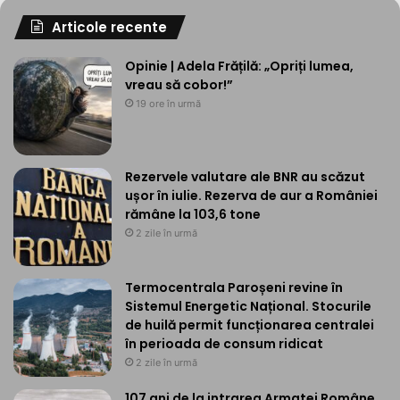
Articole recente
Opinie | Adela Frățilă: „Opriți lumea,
vreau să cobor!”
19 ore în urmă
Rezervele valutare ale BNR au scăzut
ușor în iulie. Rezerva de aur a României
rămâne la 103,6 tone
2 zile în urmă
Termocentrala Paroșeni revine în
Sistemul Energetic Național. Stocurile
de huilă permit funcționarea centralei
în perioada de consum ridicat
2 zile în urmă
107 ani de la intrarea Armatei Române