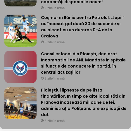
capacități disponibile acum”
2 zile în urmă
Coșmar în Bănie pentru Petrolul. „Lupii”
au încasat gol după 30 de secunde și
au plecat cu un dureros 0-4 de la
Craiova
3 zile în urmă
Consilier local din Ploiești, declarat
incompatibil de ANI. Mandate în spitale
și funcție de conducere în partid, în
centrul acuzațiilor
3 zile în urmă
Ploieștiul lipsește de pe lista
finanțărilor. În timp ce alte localități din
Prahova încasează milioane de lei,
administrația Polițeanu are explicații de
dat
3 zile în urmă