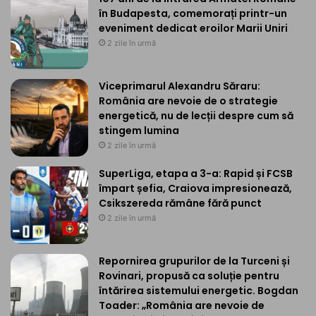
în Budapesta, comemorați printr-un
eveniment dedicat eroilor Marii Uniri
2 zile în urmă
Viceprimarul Alexandru Săraru:
România are nevoie de o strategie
energetică, nu de lecții despre cum să
stingem lumina
2 zile în urmă
SuperLiga, etapa a 3-a: Rapid și FCSB
împart șefia, Craiova impresionează,
Csikszereda rămâne fără punct
2 zile în urmă
Repornirea grupurilor de la Turceni și
Rovinari, propusă ca soluție pentru
întărirea sistemului energetic. Bogdan
Toader: „România are nevoie de