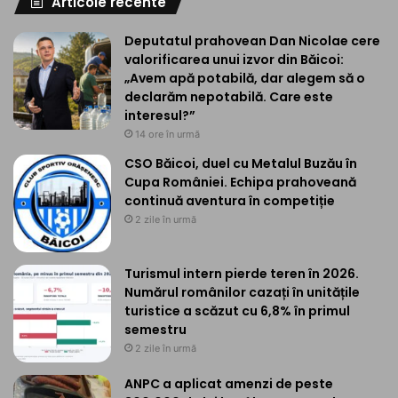
Articole recente
Deputatul prahovean Dan Nicolae cere
valorificarea unui izvor din Băicoi:
„Avem apă potabilă, dar alegem să o
declarăm nepotabilă. Care este
interesul?”
14 ore în urmă
CSO Băicoi, duel cu Metalul Buzău în
Cupa României. Echipa prahoveană
continuă aventura în competiție
2 zile în urmă
Turismul intern pierde teren în 2026.
Numărul românilor cazați în unitățile
turistice a scăzut cu 6,8% în primul
semestru
2 zile în urmă
ANPC a aplicat amenzi de peste