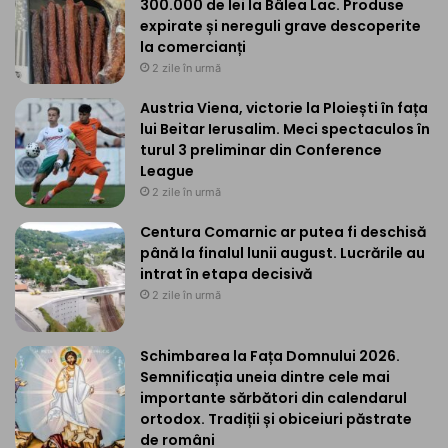
300.000 de lei la Bâlea Lac. Produse
expirate și nereguli grave descoperite
la comercianți
2 zile în urmă
Austria Viena, victorie la Ploiești în fața
lui Beitar Ierusalim. Meci spectaculos în
turul 3 preliminar din Conference
League
2 zile în urmă
Centura Comarnic ar putea fi deschisă
până la finalul lunii august. Lucrările au
intrat în etapa decisivă
2 zile în urmă
Schimbarea la Fața Domnului 2026.
Semnificația uneia dintre cele mai
importante sărbători din calendarul
ortodox. Tradiții și obiceiuri păstrate
de români