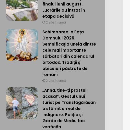
finalul lunii august.
Lucrările au intrat în
etapa decisivă
2 zile în urmă
Schimbarea la Fața
Domnului 2026.
Semnificația uneia dintre
cele mai importante
sărbători din calendarul
ortodox. Tradiții și
obiceiuri păstrate de
români
2 zile în urmă
„Anna, ține-ți prostul
acasă!”. Gestul unui
turist pe Transfăgărășan
a stârnit un val de
indignare. Poliția și
Garda de Mediu fac
verificări