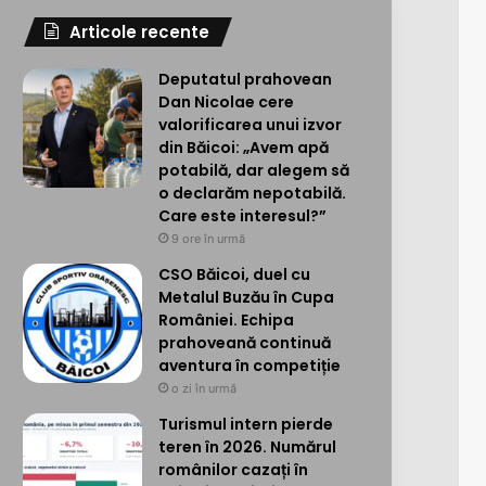
Articole recente
Deputatul prahovean
Dan Nicolae cere
valorificarea unui izvor
din Băicoi: „Avem apă
potabilă, dar alegem să
o declarăm nepotabilă.
Care este interesul?”
9 ore în urmă
CSO Băicoi, duel cu
Metalul Buzău în Cupa
României. Echipa
prahoveană continuă
aventura în competiție
o zi în urmă
Turismul intern pierde
teren în 2026. Numărul
românilor cazați în