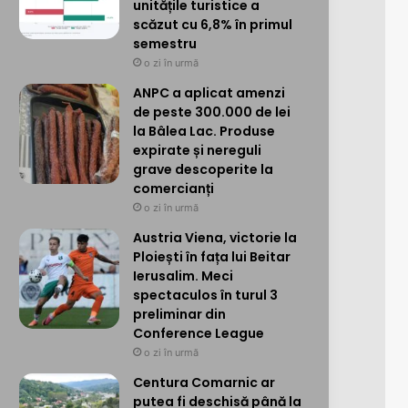
unitățile turistice a
scăzut cu 6,8% în primul
semestru
o zi în urmă
ANPC a aplicat amenzi
de peste 300.000 de lei
la Bâlea Lac. Produse
expirate și nereguli
grave descoperite la
comercianți
o zi în urmă
Austria Viena, victorie la
Ploiești în fața lui Beitar
Ierusalim. Meci
spectaculos în turul 3
preliminar din
Conference League
o zi în urmă
Centura Comarnic ar
putea fi deschisă până la