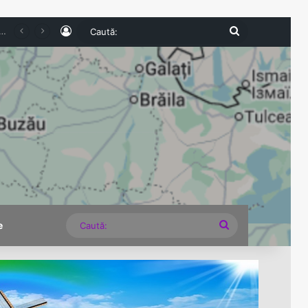
Log In
Caută:
u Metalul Buzău în Cupa României. Echipa prahoveană continuă aventura în competiție
Caută:
e