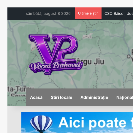
sâmbătă, august 8 2026
Ultimele știri
Acasă
Știri locale
Administrație
Naționa