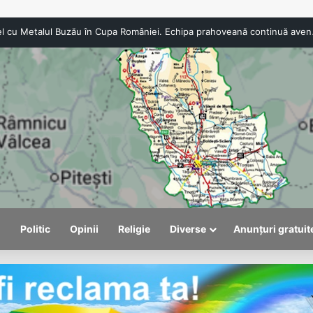
CSO Băicoi, duel c
l
Politic
Opinii
Religie
Diverse
Anunțuri gratuit