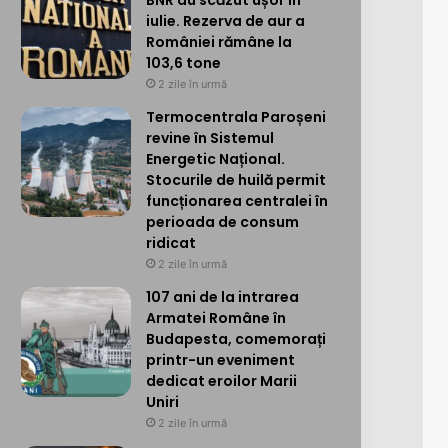
BNR au scăzut ușor în
iulie. Rezerva de aur a
României rămâne la
103,6 tone
2 zile în urmă
Termocentrala Paroșeni
revine în Sistemul
Energetic Național.
Stocurile de huilă permit
funcționarea centralei în
perioada de consum
ridicat
2 zile în urmă
107 ani de la intrarea
Armatei Române în
Budapesta, comemorați
printr-un eveniment
dedicat eroilor Marii
Uniri
2 zile în urmă