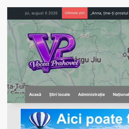
joi, august 6 2026
Ultimele știri
Acasă
Știri locale
Administrație
Naționa