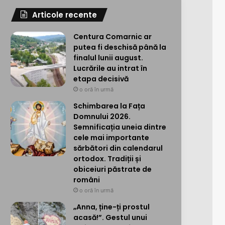
Articole recente
Centura Comarnic ar
putea fi deschisă până la
finalul lunii august.
Lucrările au intrat în
etapa decisivă
o oră în urmă
Schimbarea la Fața
Domnului 2026.
Semnificația uneia dintre
cele mai importante
sărbători din calendarul
ortodox. Tradiții și
obiceiuri păstrate de
români
o oră în urmă
„Anna, ține-ți prostul
acasă!”. Gestul unui