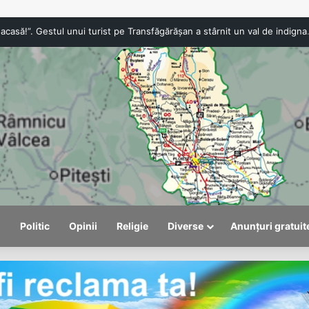
„Anna, ține-ți prostul acasă!”. Gestul
l
Politic
Opinii
Religie
Diverse
Anunțuri gratuit