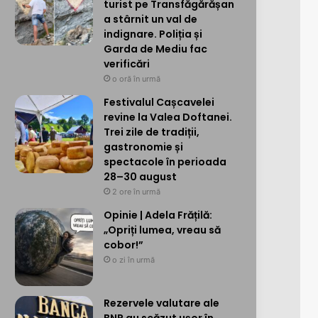
turist pe Transfăgărășan
a stârnit un val de
indignare. Poliția și
Garda de Mediu fac
verificări
o oră în urmă
Festivalul Cașcavelei
revine la Valea Doftanei.
Trei zile de tradiții,
gastronomie și
spectacole în perioada
28–30 august
2 ore în urmă
Opinie | Adela Frățilă:
„Opriți lumea, vreau să
cobor!”
o zi în urmă
Rezervele valutare ale