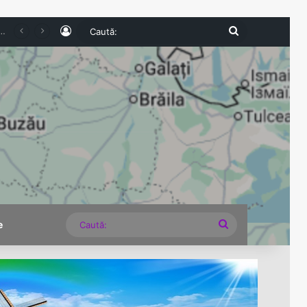
Log In
Caută:
 unui turist pe Transfăgărășan a stârnit un val de indignare. Poliția și Garda de Mediu fac verificări
Caută:
e