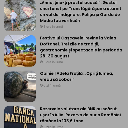
„Anna, ține-ți prostul acasă!”. Gestul
unui turist pe Transfăgărășan a stârnit
un val de indignare. Poliția și Garda de
Mediu fac verificări
3 ore în urmă
Festivalul Cașcavelei revine la Valea
Doftanei. Trei zile de tradiții,
gastronomie și spectacole în perioada
28–30 august
3 ore în urmă
Opinie | Adela Frățilă: „Opriți lumea,
vreau să cobor!”
o zi în urmă
Rezervele valutare ale BNR au scăzut
ușor în iulie. Rezerva de aur a României
rămâne la 103,6 tone
2 zile în urmă