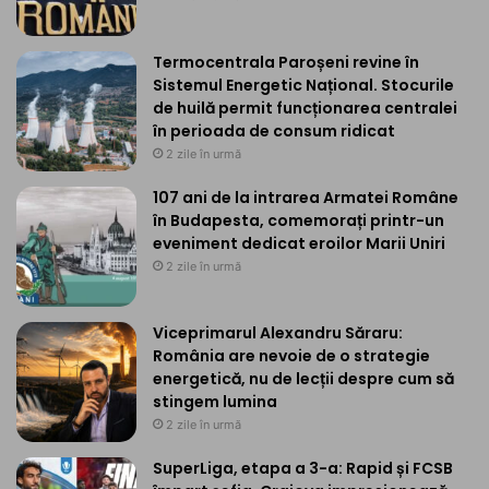
Termocentrala Paroșeni revine în
Sistemul Energetic Național. Stocurile
de huilă permit funcționarea centralei
în perioada de consum ridicat
2 zile în urmă
107 ani de la intrarea Armatei Române
în Budapesta, comemorați printr-un
eveniment dedicat eroilor Marii Uniri
2 zile în urmă
Viceprimarul Alexandru Săraru:
România are nevoie de o strategie
energetică, nu de lecții despre cum să
stingem lumina
2 zile în urmă
SuperLiga, etapa a 3-a: Rapid și FCSB