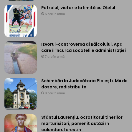
Petrolul, victorie la limită cu Oțelul
6 ore în urmă
Izvorul-controversă al Băicoiului. Apa
care îi încurcă socotelile administrației
7 ore în urmă
Schimbări la Judecătoria Ploiești. Mii de
dosare, redistribuite
8 ore în urmă
Sfântul Laurențiu, ocrotitorul tinerilor
marturisitori, pomenit astăzi în
calendarul creștin