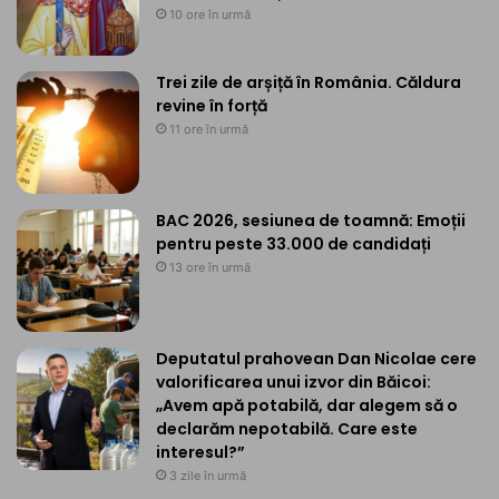
10 ore în urmă
Trei zile de arșiță în România. Căldura
revine în forță
11 ore în urmă
BAC 2026, sesiunea de toamnă: Emoții
pentru peste 33.000 de candidați
13 ore în urmă
Deputatul prahovean Dan Nicolae cere
valorificarea unui izvor din Băicoi:
„Avem apă potabilă, dar alegem să o
declarăm nepotabilă. Care este
interesul?”
3 zile în urmă