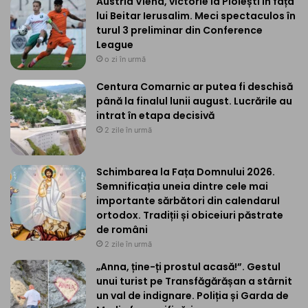
Austria Viena, victorie la Ploiești în fața
lui Beitar Ierusalim. Meci spectaculos în
turul 3 preliminar din Conference
League
o zi în urmă
Centura Comarnic ar putea fi deschisă
până la finalul lunii august. Lucrările au
intrat în etapa decisivă
2 zile în urmă
Schimbarea la Fața Domnului 2026.
Semnificația uneia dintre cele mai
importante sărbători din calendarul
ortodox. Tradiții și obiceiuri păstrate
de români
2 zile în urmă
„Anna, ține-ți prostul acasă!”. Gestul
unui turist pe Transfăgărășan a stârnit
un val de indignare. Poliția și Garda de