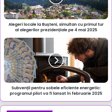
cu
primul
tur
al
Alegeri locale la Bușteni, simultan cu primul tur
alegerilor
prezidențiale
al alegerilor prezidențiale pe 4 mai 2025
pe
4
Subvenții
mai
pentru
2025
sobele
eficiente
energetic:
programul
pilot
va
fi
Subvenții pentru sobele eficiente energetic:
lansat
în
programul pilot va fi lansat în februarie 2025
februarie
2025