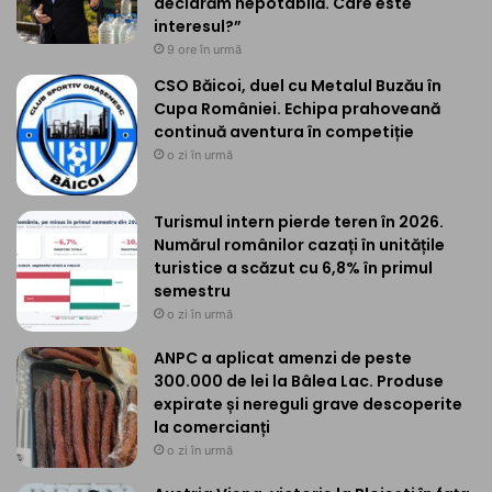
declarăm nepotabilă. Care este
interesul?”
9 ore în urmă
CSO Băicoi, duel cu Metalul Buzău în
Cupa României. Echipa prahoveană
continuă aventura în competiție
o zi în urmă
Turismul intern pierde teren în 2026.
Numărul românilor cazați în unitățile
turistice a scăzut cu 6,8% în primul
semestru
o zi în urmă
ANPC a aplicat amenzi de peste
300.000 de lei la Bâlea Lac. Produse
expirate și nereguli grave descoperite
la comercianți
o zi în urmă