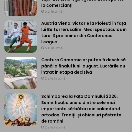
la comercianți
o zi în urmă
Austria Viena, victorie la Ploiești în fața
lui Beitar Ierusalim. Meci spectaculos în
turul 3 preliminar din Conference
League
o zi în urmă
Centura Comarnic ar putea fi deschisă
până la finalul lunii august. Lucrările au
intrat în etapa decisivă
2 zile în urmă
Schimbarea la Fața Domnului 2026.
Semnificația uneia dintre cele mai
importante sărbători din calendarul
ortodox. Tradiții și obiceiuri păstrate
de români
2 zile în urmă