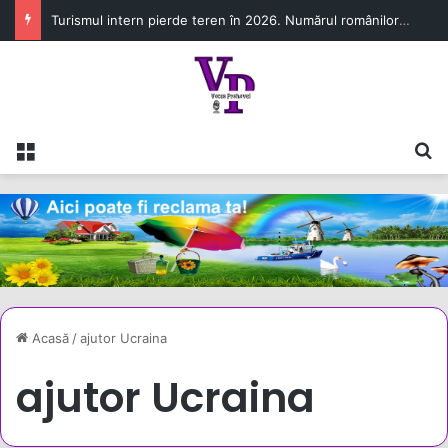
Turismul intern pierde teren în 2026. Numărul românilor cazați în unitățile turistice a scăzut cu 6,8% în primul semestru
Meniu
C
Acasă
/
ajutor Ucraina
ajutor Ucraina