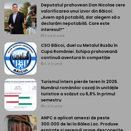
Deputatul prahovean Dan Nicolae cere
valorificarea unui izvor din Băicoi:
„Avem apă potabilă, dar alegem să o
declarăm nepotabilă. Care este
interesul?”
4 ore în urmă
CSO Băicoi, duel cu Metalul Buzău în
Cupa României. Echipa prahoveană
continuă aventura în competiție
o zi în urmă
Turismul intern pierde teren în 2026.
Numărul românilor cazați în unitățile
turistice a scăzut cu 6,8% în primul
semestru
o zi în urmă
ANPC a aplicat amenzi de peste
300.000 de lei la Bâlea Lac. Produse
expirate și nereguli grave descoperite