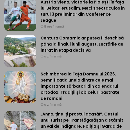
Austria Viena, victorie la Ploiești în fața
lui Beitar Ierusalim. Meci spectaculos în
turul 3 preliminar din Conference
League
8 ore în urmă
Centura Comarnic ar putea fi deschisă
până la finalul lunii august. Lucrările au
intrat în etapa decisivă
o zi în urmă
Schimbarea la Fața Domnului 2026.
Semnificația uneia dintre cele mai
importante sărbători din calendarul
ortodox. Tradiții și obiceiuri păstrate
de români
o zi în urmă
„Anna, ține-ți prostul acasă!”. Gestul
unui turist pe Transfăgărășan a stârnit
un val de indignare. Poliția și Garda de