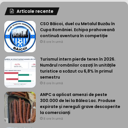
Articole recente
CSO Băicoi, duel cu Metalul Buzău în
Cupa României. Echipa prahoveană
continuă aventura în competiție
8 ore în urmă
Turismul intern pierde teren în 2026.
Numărul românilor cazați în unitățile
turistice a scăzut cu 6,8% în primul
semestru
8 ore în urmă
ANPC a aplicat amenzi de peste
300.000 de lei la Bâlea Lac. Produse
expirate și nereguli grave descoperite
la comercianți
8 ore în urmă