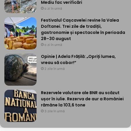
Mediu fac verificări
o zi în urmă
Festivalul Cașcavelei revine la Valea
Doftanei. Trei zile de tradiții,
gastronomie și spectacole în perioada
28–30 august
o zi în urmă
Opinie | Adela Frățilă: „Opriți lumea,
vreau să cobor!”
2 zile în urmă
Rezervele valutare ale BNR au scăzut
ușor în iulie. Rezerva de aur a României
rămâne la 103,6 tone
3 zile în urmă