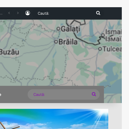
Log In
Caută:
u Metalul Buzău în Cupa României. Echipa prahoveană continuă aventura în competiție
Caută:
e