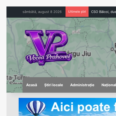
sâmbătă, august 8 2026
Ultimele știri
Acasă
Știri locale
Administrație
Naționa