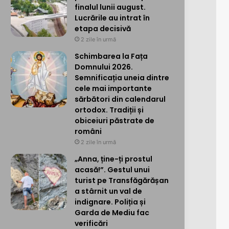
finalul lunii august.
Lucrările au intrat în
etapa decisivă
2 zile în urmă
Schimbarea la Fața
Domnului 2026.
Semnificația uneia dintre
cele mai importante
sărbători din calendarul
ortodox. Tradiții și
obiceiuri păstrate de
români
2 zile în urmă
„Anna, ține-ți prostul
acasă!”. Gestul unui
turist pe Transfăgărășan
a stârnit un val de
indignare. Poliția și
Garda de Mediu fac
verificări