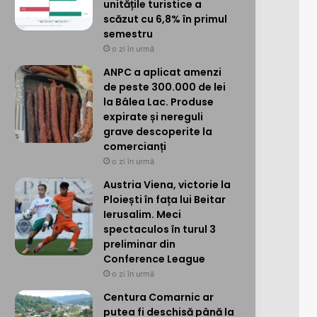
unitățile turistice a
scăzut cu 6,8% în primul
semestru
o zi în urmă
ANPC a aplicat amenzi
de peste 300.000 de lei
la Bâlea Lac. Produse
expirate și nereguli
grave descoperite la
comercianți
o zi în urmă
Austria Viena, victorie la
Ploiești în fața lui Beitar
Ierusalim. Meci
spectaculos în turul 3
preliminar din
Conference League
o zi în urmă
Centura Comarnic ar
putea fi deschisă până la