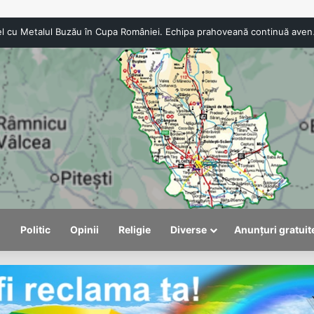
CSO Băicoi, duel c
l
Politic
Opinii
Religie
Diverse
Anunțuri gratuit