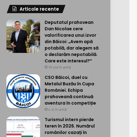
Articole recente
Deputatul prahovean
Dan Nicolae cere
valorificarea unui izvor
din Băicoi: „Avem apă
potabilă, dar alegem să
o declarăm nepotabilă.
Care este interesul?”
10 ore în urmă
CSO Băicoi, duel cu
Metalul Buzău în Cupa
României. Echipa
prahoveană continuă
aventura în competiție
o zi în urmă
Turismul intern pierde
teren în 2026. Numărul
românilor cazați în