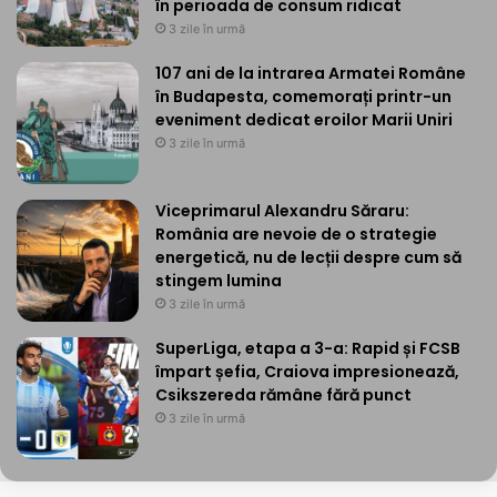
în perioada de consum ridicat
3 zile în urmă
107 ani de la intrarea Armatei Române
în Budapesta, comemorați printr-un
eveniment dedicat eroilor Marii Uniri
3 zile în urmă
Viceprimarul Alexandru Săraru:
România are nevoie de o strategie
energetică, nu de lecții despre cum să
stingem lumina
3 zile în urmă
SuperLiga, etapa a 3-a: Rapid și FCSB
împart șefia, Craiova impresionează,
Csikszereda rămâne fără punct
3 zile în urmă