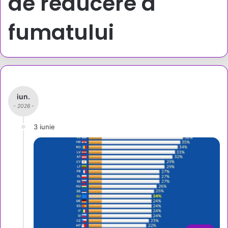
de reducere a
fumatului
iun.
- 2026 -
3 iunie