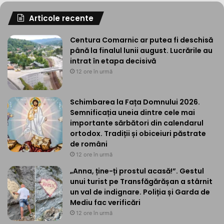
Articole recente
Centura Comarnic ar putea fi deschisă
până la finalul lunii august. Lucrările au
intrat în etapa decisivă
12 ore în urmă
Schimbarea la Fața Domnului 2026.
Semnificația uneia dintre cele mai
importante sărbători din calendarul
ortodox. Tradiții și obiceiuri păstrate
de români
12 ore în urmă
„Anna, ține-ți prostul acasă!”. Gestul
unui turist pe Transfăgărășan a stârnit
un val de indignare. Poliția și Garda de
Mediu fac verificări
12 ore în urmă