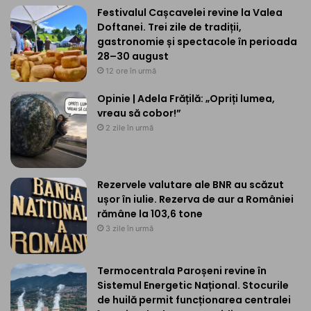
Festivalul Cașcavelei revine la Valea
Doftanei. Trei zile de tradiții,
gastronomie și spectacole în perioada
28–30 august
12 ore în urmă
Opinie | Adela Frățilă: „Opriți lumea,
vreau să cobor!”
2 zile în urmă
Rezervele valutare ale BNR au scăzut
ușor în iulie. Rezerva de aur a României
rămâne la 103,6 tone
3 zile în urmă
Termocentrala Paroșeni revine în
Sistemul Energetic Național. Stocurile
de huilă permit funcționarea centralei