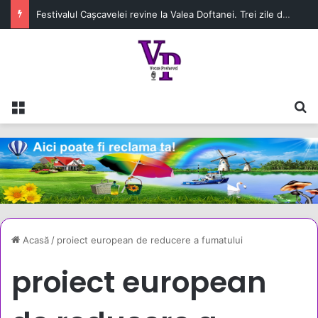
Festivalul Cașcavelei revine la Valea Doftanei. Trei zile de tradiții, gastronomie și spectacole în perioada 28–30 august
Meniu
C
Acasă
/
proiect european de reducere a fumatului
proiect european