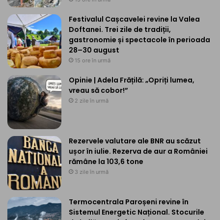
Festivalul Cașcavelei revine la Valea
Doftanei. Trei zile de tradiții,
gastronomie și spectacole în perioada
28–30 august
15 ore în urmă
Opinie | Adela Frățilă: „Opriți lumea,
vreau să cobor!”
2 zile în urmă
Rezervele valutare ale BNR au scăzut
ușor în iulie. Rezerva de aur a României
rămâne la 103,6 tone
3 zile în urmă
Termocentrala Paroșeni revine în
Sistemul Energetic Național. Stocurile