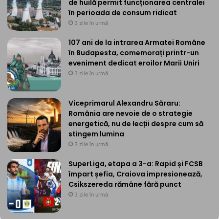
de huilă permit funcționarea centralei
în perioada de consum ridicat
3 zile în urmă
107 ani de la intrarea Armatei Române
în Budapesta, comemorați printr-un
eveniment dedicat eroilor Marii Uniri
3 zile în urmă
Viceprimarul Alexandru Săraru:
România are nevoie de o strategie
energetică, nu de lecții despre cum să
stingem lumina
3 zile în urmă
SuperLiga, etapa a 3-a: Rapid și FCSB
împart șefia, Craiova impresionează,
Csikszereda rămâne fără punct
3 zile în urmă