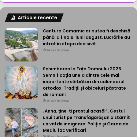
Articole recente
Centura Comarnic ar putea fi deschisă
până la finalul lunii august. Lucrările au
intrat în etapa decisivă
14 ore în urmă
Schimbarea la Fața Domnului 2026.
Semnificația uneia dintre cele mai
importante sărbători din calendarul
ortodox. Tradiții și obiceiuri păstrate
de români
15 ore în urmă
„Anna, ține-ți prostul acasă!”. Gestul
unui turist pe Transfăgărășan a stârnit
un val de indignare. Poliția și Garda de
Mediu fac verificări
15 ore în urmă