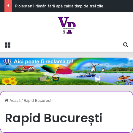
Ploieștenii rămân fără apă caldă timp de trei zile
Meniu
C
Acasă
/
Rapid București
Rapid București