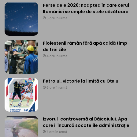
Perseidele 2026: noaptea în care cerul
României se umple de stele căzătoare
3 ore în urmă
Ploieștenii rămân fără apă caldă timp
de trei zile
4 ore în urmă
Petrolul, victorie la limită cu Oțelul
6 ore în urmă
Izvorul-controversă al Băicoiului. Apa
care îi încurcă socotelile administrației
7 ore în urmă