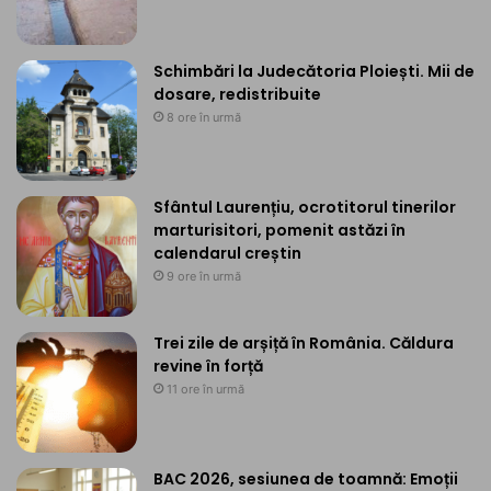
Schimbări la Judecătoria Ploiești. Mii de
dosare, redistribuite
8 ore în urmă
Sfântul Laurențiu, ocrotitorul tinerilor
marturisitori, pomenit astăzi în
calendarul creștin
9 ore în urmă
Trei zile de arșiță în România. Căldura
revine în forță
11 ore în urmă
BAC 2026, sesiunea de toamnă: Emoții