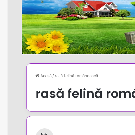
Acasă
/
rasă felină românească
rasă felină ro
feb.