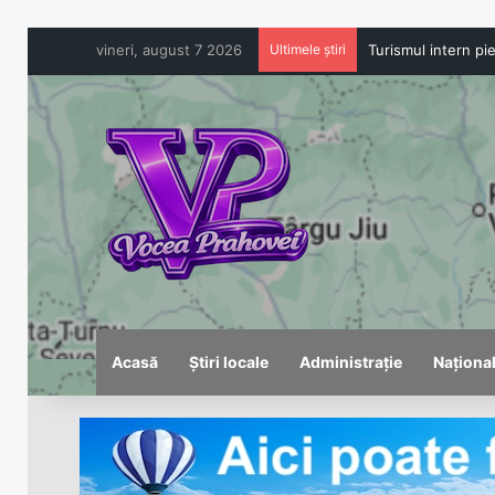
vineri, august 7 2026
Ultimele știri
Acasă
Știri locale
Administrație
Naționa