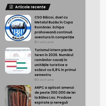
Articole recente
CSO Băicoi, duel cu
Metalul Buzău în Cupa
României. Echipa
prahoveană continuă
aventura în competiție
5 ore în urmă
Turismul intern pierde
teren în 2026. Numărul
românilor cazați în
unitățile turistice a
scăzut cu 6,8% în primul
semestru
5 ore în urmă
ANPC a aplicat amenzi
de peste 300.000 de lei
la Bâlea Lac. Produse
expirate și nereguli