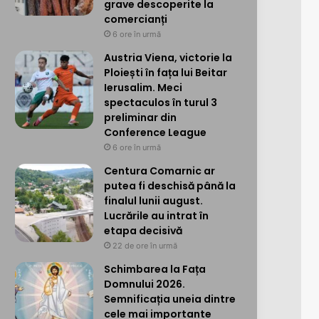
grave descoperite la
comercianți
6 ore în urmă
Austria Viena, victorie la
Ploiești în fața lui Beitar
Ierusalim. Meci
spectaculos în turul 3
preliminar din
Conference League
6 ore în urmă
Centura Comarnic ar
putea fi deschisă până la
finalul lunii august.
Lucrările au intrat în
etapa decisivă
22 de ore în urmă
Schimbarea la Fața
Domnului 2026.
Semnificația uneia dintre
cele mai importante