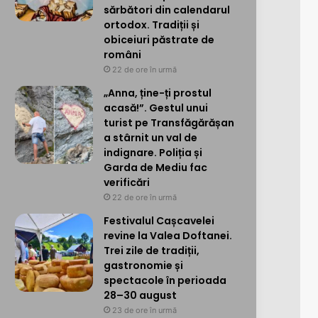
sărbători din calendarul
ortodox. Tradiții și
obiceiuri păstrate de
români
22 de ore în urmă
„Anna, ține-ți prostul
acasă!”. Gestul unui
turist pe Transfăgărășan
a stârnit un val de
indignare. Poliția și
Garda de Mediu fac
verificări
22 de ore în urmă
Festivalul Cașcavelei
revine la Valea Doftanei.
Trei zile de tradiții,
gastronomie și
spectacole în perioada
28–30 august
23 de ore în urmă