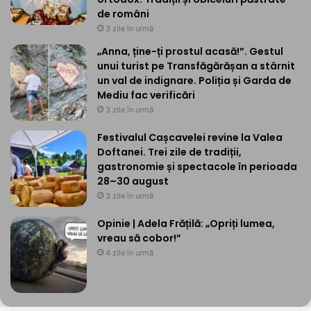
de români
3 zile în urmă
„Anna, ține-ți prostul acasă!”. Gestul
unui turist pe Transfăgărășan a stârnit
un val de indignare. Poliția și Garda de
Mediu fac verificări
3 zile în urmă
Festivalul Cașcavelei revine la Valea
Doftanei. Trei zile de tradiții,
gastronomie și spectacole în perioada
28–30 august
3 zile în urmă
Opinie | Adela Frățilă: „Opriți lumea,
vreau să cobor!”
4 zile în urmă