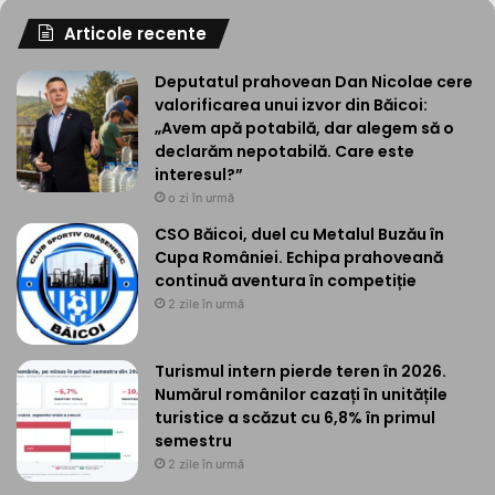
Articole recente
Deputatul prahovean Dan Nicolae cere
valorificarea unui izvor din Băicoi:
„Avem apă potabilă, dar alegem să o
declarăm nepotabilă. Care este
interesul?”
o zi în urmă
CSO Băicoi, duel cu Metalul Buzău în
Cupa României. Echipa prahoveană
continuă aventura în competiție
2 zile în urmă
Turismul intern pierde teren în 2026.
Numărul românilor cazați în unitățile
turistice a scăzut cu 6,8% în primul
semestru
2 zile în urmă