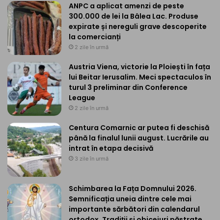
ANPC a aplicat amenzi de peste
300.000 de lei la Bâlea Lac. Produse
expirate și nereguli grave descoperite
la comercianți
2 zile în urmă
Austria Viena, victorie la Ploiești în fața
lui Beitar Ierusalim. Meci spectaculos în
turul 3 preliminar din Conference
League
2 zile în urmă
Centura Comarnic ar putea fi deschisă
până la finalul lunii august. Lucrările au
intrat în etapa decisivă
3 zile în urmă
Schimbarea la Fața Domnului 2026.
Semnificația uneia dintre cele mai
importante sărbători din calendarul
ortodox. Tradiții și obiceiuri păstrate