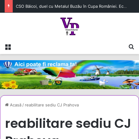
CSO Băicoi, duel cu Metalul Buzău în Cupa României. Echipa prahoveană continuă aventura în competiție
Meniu
C
Acasă
/
reabilitare sediu CJ Prahova
reabilitare sediu CJ