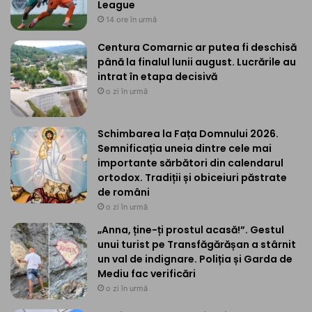
League
14 ore în urmă
Centura Comarnic ar putea fi deschisă
până la finalul lunii august. Lucrările au
intrat în etapa decisivă
o zi în urmă
Schimbarea la Fața Domnului 2026.
Semnificația uneia dintre cele mai
importante sărbători din calendarul
ortodox. Tradiții și obiceiuri păstrate
de români
o zi în urmă
„Anna, ține-ți prostul acasă!”. Gestul
unui turist pe Transfăgărășan a stârnit
un val de indignare. Poliția și Garda de
Mediu fac verificări
o zi în urmă