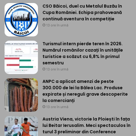
CSO Băicoi, duel cu Metalul Buzău în
Cupa României. Echipa prahoveană
continuă aventura în competiție
13 ore în urmă
Turismul intern pierde teren în 2026.
Numărul românilor cazați în unitățile
turistice a scăzut cu 6,8% în primul
semestru
13 ore în urmă
ANPC a aplicat amenzi de peste
300.000 de lei la Bâlea Lac. Produse
expirate și nereguli grave descoperite
la comercianți
13 ore în urmă
Austria Viena, victorie la Ploiești în fața
lui Beitar Ierusalim. Meci spectaculos în
turul 3 preliminar din Conference