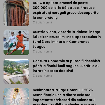
ANPC a aplicat amenzi de peste
300.000 de lei la Bâlea Lac. Produse
expirate și nereguli grave descoperite
la comercianți
2 zile în urmă
Austria Viena, victorie la Ploiești în fața
lui Beitar Ierusalim. Meci spectaculos în
turul 3 preliminar din Conference
League
2 zile în urmă
Centura Comarnic ar putea fi deschisă
până la finalul lunii august. Lucrările au
intrat în etapa decisivă
3 zile în urmă
Schimbarea la Fața Domnului 2026.
Semnificația uneia dintre cele mai
importante sărbători din calendarul
ortodox. Tradiții și obiceiuri păstrate