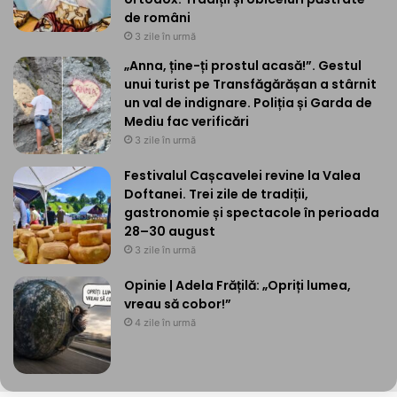
de români
3 zile în urmă
„Anna, ține-ți prostul acasă!”. Gestul
unui turist pe Transfăgărășan a stârnit
un val de indignare. Poliția și Garda de
Mediu fac verificări
3 zile în urmă
Festivalul Cașcavelei revine la Valea
Doftanei. Trei zile de tradiții,
gastronomie și spectacole în perioada
28–30 august
3 zile în urmă
Opinie | Adela Frățilă: „Opriți lumea,
vreau să cobor!”
4 zile în urmă