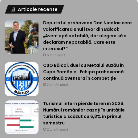
Articole recente
Deputatul prahovean Dan Nicolae cere
valorificarea unui izvor din Băicoi:
„Avem apă potabilă, dar alegem să o
declarăm nepotabilă. Care este
interesul?”
o zi în urmă
CSO Băicoi, duel cu Metalul Buzău în
Cupa României. Echipa prahoveană
continuă aventura în competiție
2 zile în urmă
Turismul intern pierde teren în 2026.
Numărul românilor cazați în unitățile
turistice a scăzut cu 6,8% în primul
semestru
2 zile în urmă