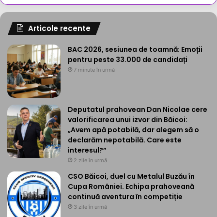
Articole recente
BAC 2026, sesiunea de toamnă: Emoții
pentru peste 33.000 de candidați
7 minute în urmă
Deputatul prahovean Dan Nicolae cere
valorificarea unui izvor din Băicoi:
„Avem apă potabilă, dar alegem să o
declarăm nepotabilă. Care este
interesul?”
2 zile în urmă
CSO Băicoi, duel cu Metalul Buzău în
Cupa României. Echipa prahoveană
continuă aventura în competiție
3 zile în urmă