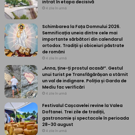
intrat în etapa decisivă
4 zile în urmă
Schimbarea la Fața Domnului 2026.
Semnificația uneia dintre cele mai
importante sărbători din calendarul
ortodox. Tradiții și obiceiuri păstrate
de români
4 zile în urmă
„Anna, ține-ți prostul acasă!”. Gestul
unui turist pe Transfăgărășan a stârnit
un val de indignare. Poliția și Garda de
Mediu fac verificări
4 zile în urmă
Festivalul Cașcavelei revine la Valea
Doftanei. Trei zile de tradiții,
gastronomie și spectacole în perioada
28–30 august
4 zile în urmă