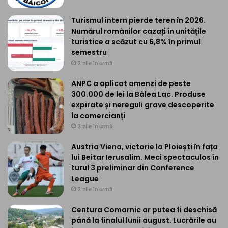
Turismul intern pierde teren în 2026.
Numărul românilor cazați în unitățile
turistice a scăzut cu 6,8% în primul
semestru
3 zile în urmă
ANPC a aplicat amenzi de peste
300.000 de lei la Bâlea Lac. Produse
expirate și nereguli grave descoperite
la comercianți
3 zile în urmă
Austria Viena, victorie la Ploiești în fața
lui Beitar Ierusalim. Meci spectaculos în
turul 3 preliminar din Conference
League
3 zile în urmă
Centura Comarnic ar putea fi deschisă
până la finalul lunii august. Lucrările au