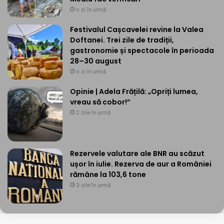
o zi în urmă
Festivalul Cașcavelei revine la Valea
Doftanei. Trei zile de tradiții,
gastronomie și spectacole în perioada
28–30 august
o zi în urmă
Opinie | Adela Frățilă: „Opriți lumea,
vreau să cobor!”
2 zile în urmă
Rezervele valutare ale BNR au scăzut
ușor în iulie. Rezerva de aur a României
rămâne la 103,6 tone
3 zile în urmă