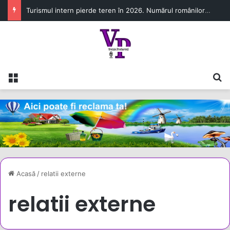
Turismul intern pierde teren în 2026. Numărul românilor cazați în unitățile turistice a scăzut cu 6,8% în primul semestru
Meniu
C
Acasă
/
relatii externe
relatii externe