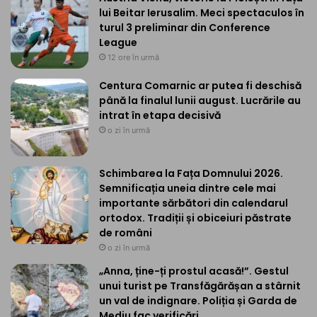
lui Beitar Ierusalim. Meci spectaculos în
turul 3 preliminar din Conference
League
12 ore în urmă
Centura Comarnic ar putea fi deschisă
până la finalul lunii august. Lucrările au
intrat în etapa decisivă
o zi în urmă
Schimbarea la Fața Domnului 2026.
Semnificația uneia dintre cele mai
importante sărbători din calendarul
ortodox. Tradiții și obiceiuri păstrate
de români
o zi în urmă
„Anna, ține-ți prostul acasă!”. Gestul
unui turist pe Transfăgărășan a stârnit
un val de indignare. Poliția și Garda de
Mediu fac verificări