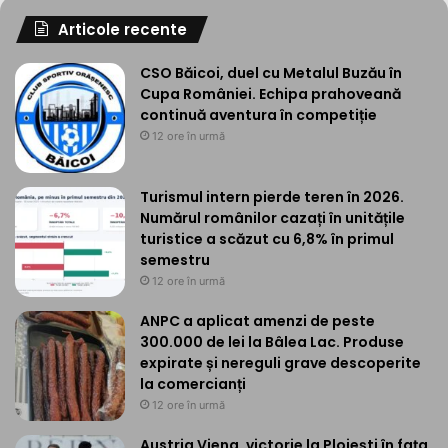
Articole recente
CSO Băicoi, duel cu Metalul Buzău în
Cupa României. Echipa prahoveană
continuă aventura în competiție
12 ore în urmă
Turismul intern pierde teren în 2026.
Numărul românilor cazați în unitățile
turistice a scăzut cu 6,8% în primul
semestru
12 ore în urmă
ANPC a aplicat amenzi de peste
300.000 de lei la Bâlea Lac. Produse
expirate și nereguli grave descoperite
la comercianți
12 ore în urmă
Austria Viena, victorie la Ploiești în fața