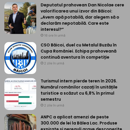
Deputatul prahovean Dan Nicolae cere
valorificarea unui izvor din Băicoi:
„Avem apă potabilă, dar alegem să o
declarăm nepotabilă. Care este
interesul?”
16 ore în urmă
CSO Băicoi, duel cu Metalul Buzău în
Cupa României. Echipa prahoveană
continuă aventura în competiție
2 zile în urmă
Turismul intern pierde teren în 2026.
Numărul românilor cazați în unitățile
turistice a scăzut cu 6,8% în primul
semestru
2 zile în urmă
ANPC a aplicat amenzi de peste
300.000 de lei la Bâlea Lac. Produse
expirate și nereguli grave descoperite