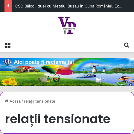
CSO Băicoi, duel cu Metalul Buzău în Cupa României. Echipa prahoveană continuă aventura în competiție
Meniu
C
Acasă
/
relații tensionate
relații tensionate