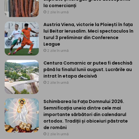
la comercianți
2 zile în urmă
Austria Viena, victorie la Ploiești în fața
lui Beitar Ierusalim. Meci spectaculos în
turul 3 preliminar din Conference
League
2 zile în urmă
Centura Comarnic ar putea fi deschisă
până la finalul lunii august. Lucrările au
intrat în etapa decisivă
2 zile în urmă
Schimbarea la Fața Domnului 2026.
Semnificația uneia dintre cele mai
importante sărbători din calendarul
ortodox. Tradiții și obiceiuri păstrate
de români
2 zile în urmă