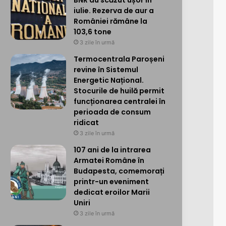
BNR au scăzut ușor în
iulie. Rezerva de aur a
României rămâne la
103,6 tone
3 zile în urmă
Termocentrala Paroșeni
revine în Sistemul
Energetic Național.
Stocurile de huilă permit
funcționarea centralei în
perioada de consum
ridicat
3 zile în urmă
107 ani de la intrarea
Armatei Române în
Budapesta, comemorați
printr-un eveniment
dedicat eroilor Marii
Uniri
3 zile în urmă