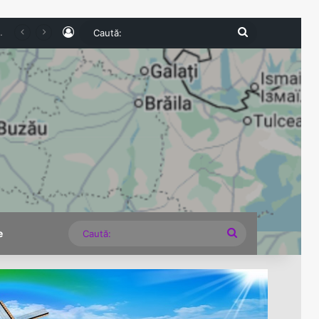
Log In
Caută:
indignare. Poliția și Garda de Mediu fac verificări
Caută:
e