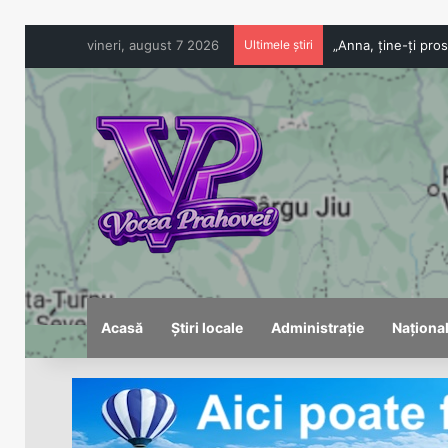
vineri, august 7 2026
Ultimele știri
Acasă
Știri locale
Administrație
Naționa