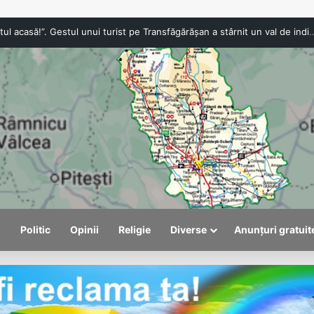
„Anna, ține-ți prostul acasă!”. Gestul unui turist pe Transfăgărășan a stârnit un val de 
l
Politic
Opinii
Religie
Diverse
Anunțuri gratuit