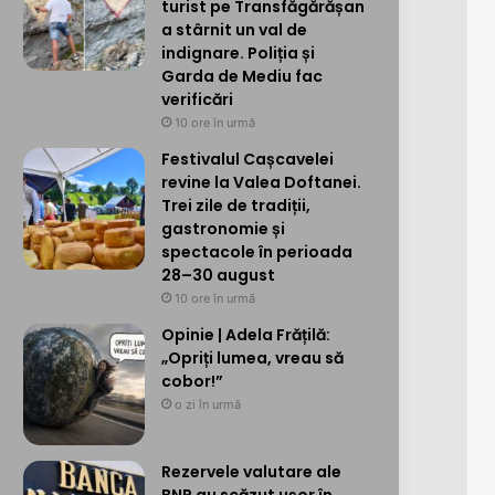
turist pe Transfăgărășan
a stârnit un val de
indignare. Poliția și
Garda de Mediu fac
verificări
10 ore în urmă
Festivalul Cașcavelei
revine la Valea Doftanei.
Trei zile de tradiții,
gastronomie și
spectacole în perioada
28–30 august
10 ore în urmă
Opinie | Adela Frățilă:
„Opriți lumea, vreau să
cobor!”
o zi în urmă
Rezervele valutare ale