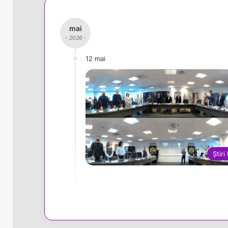
mai
- 2026 -
12 mai
Știri