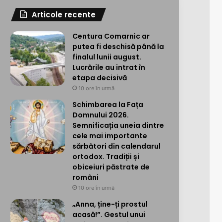
Articole recente
Centura Comarnic ar
putea fi deschisă până la
finalul lunii august.
Lucrările au intrat în
etapa decisivă
10 ore în urmă
Schimbarea la Fața
Domnului 2026.
Semnificația uneia dintre
cele mai importante
sărbători din calendarul
ortodox. Tradiții și
obiceiuri păstrate de
români
10 ore în urmă
„Anna, ține-ți prostul
acasă!”. Gestul unui