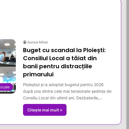
Aurora Mihai
Buget cu scandal la Ploiești:
Consiliul Local a tăiat din
banii pentru distracțiile
primarului
Ploieștiul și-a adoptat bugetul pentru 2026
 locale
după una dintre cele mai tensionate ședințe de
Consiliu Local din ultimii ani. Dezbaterile,…
Citește mai mult »