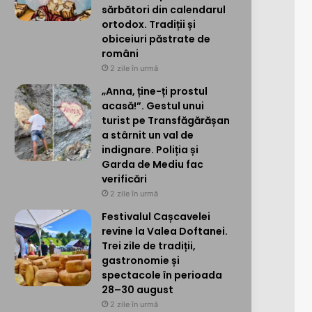
sărbători din calendarul
ortodox. Tradiții și
obiceiuri păstrate de
români
2 zile în urmă
„Anna, ține-ți prostul
acasă!”. Gestul unui
turist pe Transfăgărășan
a stârnit un val de
indignare. Poliția și
Garda de Mediu fac
verificări
2 zile în urmă
Festivalul Cașcavelei
revine la Valea Doftanei.
Trei zile de tradiții,
gastronomie și
spectacole în perioada
28–30 august
2 zile în urmă