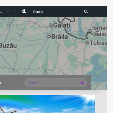
Log In
Caută:
026. Numărul românilor cazați în unitățile turistice a scăzut cu 6,8% în primul semestru
Caută:
e