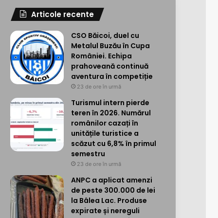
Articole recente
CSO Băicoi, duel cu
Metalul Buzău în Cupa
României. Echipa
prahoveană continuă
aventura în competiție
23 de ore în urmă
Turismul intern pierde
teren în 2026. Numărul
românilor cazați în
unitățile turistice a
scăzut cu 6,8% în primul
semestru
23 de ore în urmă
ANPC a aplicat amenzi
de peste 300.000 de lei
la Bâlea Lac. Produse
expirate și nereguli