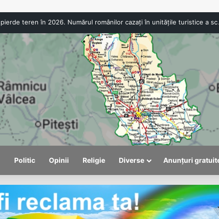
Turismul intern pierde teren în 2
l
Politic
Opinii
Religie
Diverse
Anunțuri gratuit