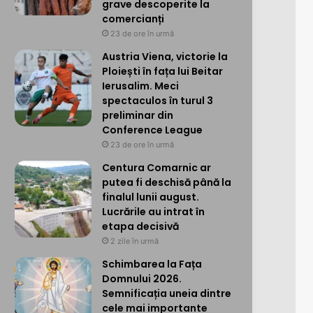
grave descoperite la
comercianți
23 de ore în urmă
Austria Viena, victorie la
Ploiești în fața lui Beitar
Ierusalim. Meci
spectaculos în turul 3
preliminar din
Conference League
23 de ore în urmă
Centura Comarnic ar
putea fi deschisă până la
finalul lunii august.
Lucrările au intrat în
etapa decisivă
2 zile în urmă
Schimbarea la Fața
Domnului 2026.
Semnificația uneia dintre
cele mai importante