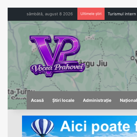
sâmbătă, august 8 2026
Ultimele știri
Acasă
Știri locale
Administrație
Naționa