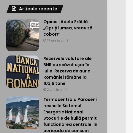
Articole recente
Opinie | Adela Frățilă:
„Opriți lumea, vreau să
cobor!”
17 ore în urmă
Rezervele valutare ale
BNR au scăzut ușor în
iulie. Rezerva de aur a
României rămâne la
103,6 tone
2 zile în urmă
Termocentrala Paroșeni
revine în Sistemul
Energetic Național.
Stocurile de huilă permit
funcționarea centralei în
perioada de consum