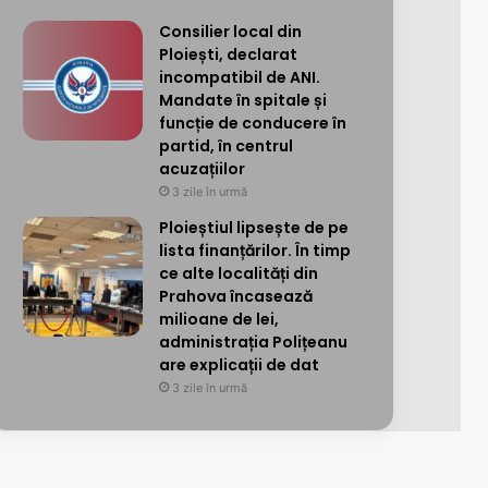
Consilier local din
Ploiești, declarat
incompatibil de ANI.
Mandate în spitale și
funcție de conducere în
partid, în centrul
acuzațiilor
3 zile în urmă
Ploieștiul lipsește de pe
lista finanțărilor. În timp
ce alte localități din
Prahova încasează
milioane de lei,
administrația Polițeanu
are explicații de dat
3 zile în urmă