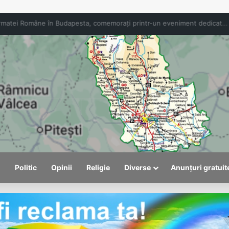
Viceprimarul Alexandru Săraru: România are
l
Politic
Opinii
Religie
Diverse
Anunțuri gratuit