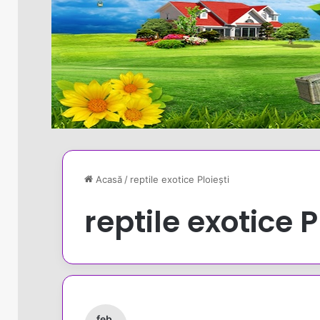
Acasă
/
reptile exotice Ploiești
reptile exotice P
feb.