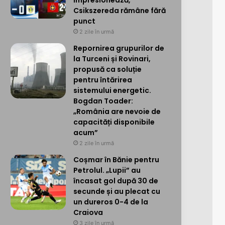
impresionează,
Csikszereda rămâne fără
punct
2 zile în urmă
Repornirea grupurilor de
la Turceni și Rovinari,
propusă ca soluție
pentru întărirea
sistemului energetic.
Bogdan Toader:
„România are nevoie de
capacități disponibile
acum”
2 zile în urmă
Coșmar în Bănie pentru
Petrolul. „Lupii” au
încasat gol după 30 de
secunde și au plecat cu
un dureros 0-4 de la
Craiova
3 zile în urmă