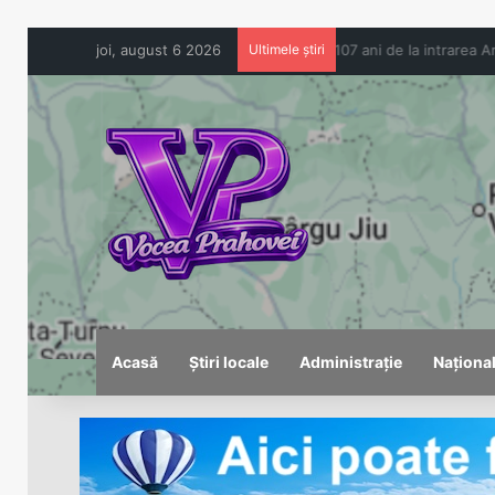
joi, august 6 2026
Ultimele știri
Acasă
Știri locale
Administrație
Naționa