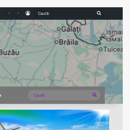
Log In
Caută:
 nevoie de o strategie energetică, nu de lecții despre cum să stingem lumina
Caută:
e