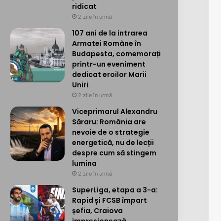
ridicat
2 zile în urmă
107 ani de la intrarea
Armatei Române în
Budapesta, comemorați
printr-un eveniment
dedicat eroilor Marii
Uniri
2 zile în urmă
Viceprimarul Alexandru
Săraru: România are
nevoie de o strategie
energetică, nu de lecții
despre cum să stingem
lumina
2 zile în urmă
SuperLiga, etapa a 3-a:
Rapid și FCSB împart
șefia, Craiova