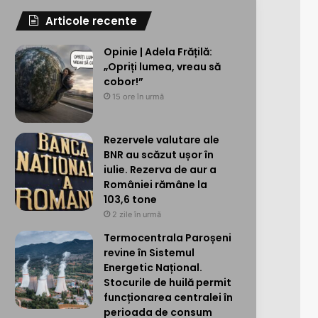
Articole recente
Opinie | Adela Frățilă:
„Opriți lumea, vreau să
cobor!”
15 ore în urmă
Rezervele valutare ale
BNR au scăzut ușor în
iulie. Rezerva de aur a
României rămâne la
103,6 tone
2 zile în urmă
Termocentrala Paroșeni
revine în Sistemul
Energetic Național.
Stocurile de huilă permit
funcționarea centralei în
perioada de consum