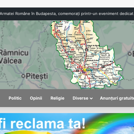
107 ani de la intrarea Armatei Române în Budapesta, comemorați printr-un eveniment dedicat eroilor Marii Uniri
l
Politic
Opinii
Religie
Diverse
Anunțuri gratuit