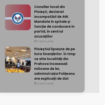
Consilier local din
Ploiești, declarat
incompatibil de ANI.
Mandate în spitale și
funcție de conducere în
partid, în centrul
acuzațiilor
3 zile în urmă
Ploieștiul lipsește de pe
lista finanțărilor. În timp
ce alte localități din
Prahova încasează
milioane de lei,
administrația Polițeanu
are explicații de dat
3 zile în urmă