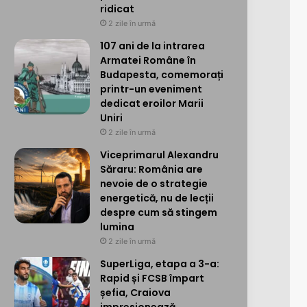
ridicat
2 zile în urmă
107 ani de la intrarea
Armatei Române în
Budapesta, comemorați
printr-un eveniment
dedicat eroilor Marii
Uniri
2 zile în urmă
Viceprimarul Alexandru
Săraru: România are
nevoie de o strategie
energetică, nu de lecții
despre cum să stingem
lumina
2 zile în urmă
SuperLiga, etapa a 3-a:
Rapid și FCSB împart
șefia, Craiova