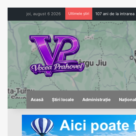
joi, august 6 2026
Ultimele știri
Acasă
Știri locale
Administrație
Naționa