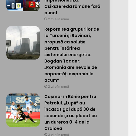
impresionează,
Csikszereda rămâne fără
punct
2 zile în urmă
Repornirea grupurilor de
la Turceni și Rovinari,
propusă ca soluție
pentru întărirea
sistemului energetic.
Bogdan Toader:
„România are nevoie de
capacități disponibile
acum”
2 zile în urmă
Coșmar în Bănie pentru
Petrolul. „Lupii” au
încasat gol după 30 de
secunde și au plecat cu
un dureros 0-4 de la
Craiova
3 zile în urmă