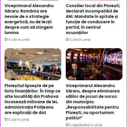
Viceprimarul Alexandru
Consilier local din Ploiești,
Săraru: România are
declarat incompatibil de
nevoie de o strategie
ANI. Mandate în spitale și
energetică, nu de lecții
funcție de conducere în
despre cum să stingem
partid, în centrul
lumina
acuzațiilor
4 zile în urmă
5 zile în urmă
Ploieștiul lipsește de pe
Viceprimarul Alexandru
lista finanțărilor. În timp ce
Săraru, despre eliminarea
alte localități din Prahova
sălilor de jocuri de noroc
încasează milioane de lei,
din municipiu:
administrația Polițeanu
„Responsabilitate pentru
are explicații de dat
Ploiești, nu oportunism
politic!”
5 zile în urmă
o săptămână în urmă