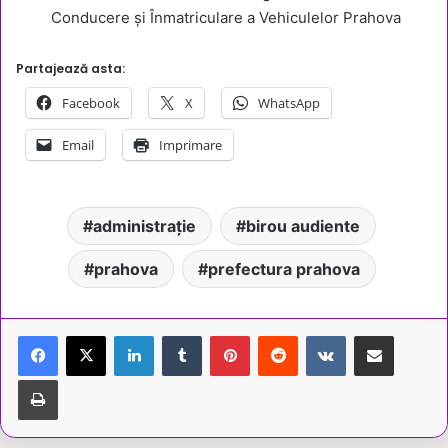
Conducere și Înmatriculare a Vehiculelor Prahova
Partajează asta:
Facebook
X
WhatsApp
Email
Imprimare
administrație
birou audiente
prahova
prefectura prahova
LinkedIn
Tumblr
Pinterest
Reddit
VKontakte
Share via Email
Tipărește