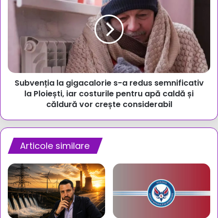
la
gigacalorie
s-
a
redus
semnificativ
la
Ploiești,
Subvenția la gigacalorie s-a redus semnificativ
iar
costurile
la Ploiești, iar costurile pentru apă caldă și
pentru
căldură vor crește considerabil
apă
caldă
și
căldură
Articole similare
vor
crește
considerabil