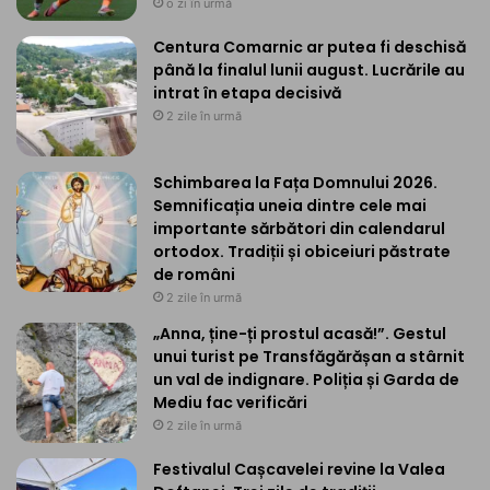
o zi în urmă
Centura Comarnic ar putea fi deschisă
până la finalul lunii august. Lucrările au
intrat în etapa decisivă
2 zile în urmă
Schimbarea la Fața Domnului 2026.
Semnificația uneia dintre cele mai
importante sărbători din calendarul
ortodox. Tradiții și obiceiuri păstrate
de români
2 zile în urmă
„Anna, ține-ți prostul acasă!”. Gestul
unui turist pe Transfăgărășan a stârnit
un val de indignare. Poliția și Garda de
Mediu fac verificări
2 zile în urmă
Festivalul Cașcavelei revine la Valea