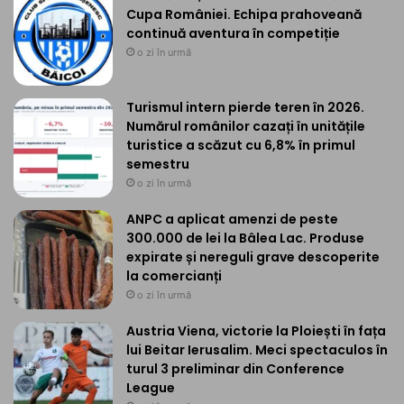
Cupa României. Echipa prahoveană
continuă aventura în competiție
o zi în urmă
Turismul intern pierde teren în 2026.
Numărul românilor cazați în unitățile
turistice a scăzut cu 6,8% în primul
semestru
o zi în urmă
ANPC a aplicat amenzi de peste
300.000 de lei la Bâlea Lac. Produse
expirate și nereguli grave descoperite
la comercianți
o zi în urmă
Austria Viena, victorie la Ploiești în fața
lui Beitar Ierusalim. Meci spectaculos în
turul 3 preliminar din Conference
League