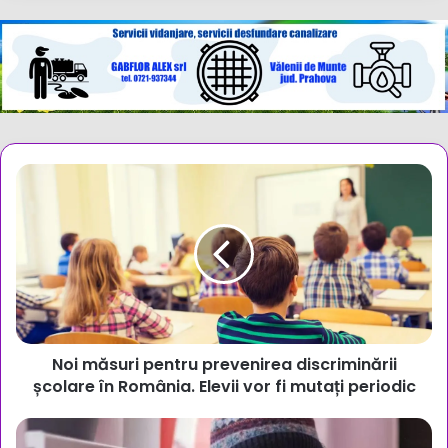
Noi
măsuri
pentru
prevenirea
discriminării
școlare
în
România.
Elevii
Noi măsuri pentru prevenirea discriminării
vor
fi
școlare în România. Elevii vor fi mutați periodic
mutați
periodic
Subvenția