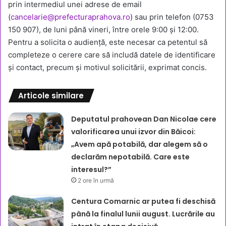
prin intermediul unei adrese de email
(
cancelarie@prefecturaprahova.ro
) sau prin telefon (0753
150 907), de luni până vineri, între orele 9:00 și 12:00.
Pentru a solicita o audiență, este necesar ca petentul să
completeze o cerere care să includă datele de identificare
și contact, precum și motivul solicitării, exprimat concis.
Articole similare
Deputatul prahovean Dan Nicolae cere
valorificarea unui izvor din Băicoi:
„Avem apă potabilă, dar alegem să o
declarăm nepotabilă. Care este
interesul?”
2 ore în urmă
Centura Comarnic ar putea fi deschisă
până la finalul lunii august. Lucrările au