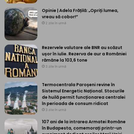
Opinie | Adela Frățilă: „Opriți lumea,
vreau să cobor!”
2 zile în urmă
Rezervele valutare ale BNR au scăzut
ușor în iulie. Rezerva de aur a României
rămâne la 103,6 tone
3 zile în urmă
Termocentrala Paroșeni revine în
Sistemul Energetic Național. Stocurile
de huilă permit funcționarea centralei
în perioada de consum ridicat
3 zile în urmă
107 ani de la intrarea Armatei Române
în Budapesta, comemorați printr-un