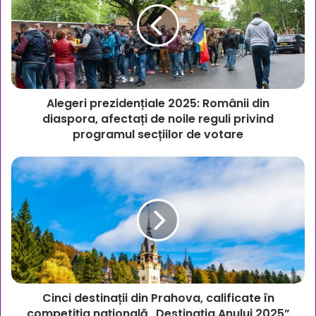
Românii
din
diaspora,
afectați
de
noile
Alegeri prezidențiale 2025: Românii din
reguli
privind
diaspora, afectați de noile reguli privind
programul
programul secțiilor de votare
secțiilor
de
Cinci
votare
destinații
din
Prahova,
calificate
în
competiția
națională
„Destinația
Cinci destinații din Prahova, calificate în
Anului
2025”
competiția națională „Destinația Anului 2025”