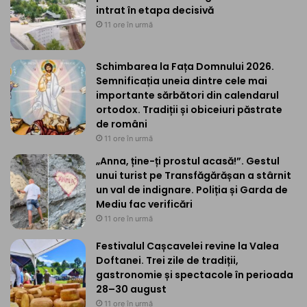
intrat în etapa decisivă
11 ore în urmă
Schimbarea la Fața Domnului 2026.
Semnificația uneia dintre cele mai
importante sărbători din calendarul
ortodox. Tradiții și obiceiuri păstrate
de români
11 ore în urmă
„Anna, ține-ți prostul acasă!”. Gestul
unui turist pe Transfăgărășan a stârnit
un val de indignare. Poliția și Garda de
Mediu fac verificări
11 ore în urmă
Festivalul Cașcavelei revine la Valea
Doftanei. Trei zile de tradiții,
gastronomie și spectacole în perioada
28–30 august
11 ore în urmă