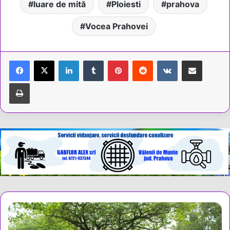
luare de mită
Ploiesti
prahova
Vocea Prahovei
LinkedIn
Tumblr
Pinterest
Reddit
VKontakte
Share via Email
Tipărește
Alegeri
prezidențiale
2025: