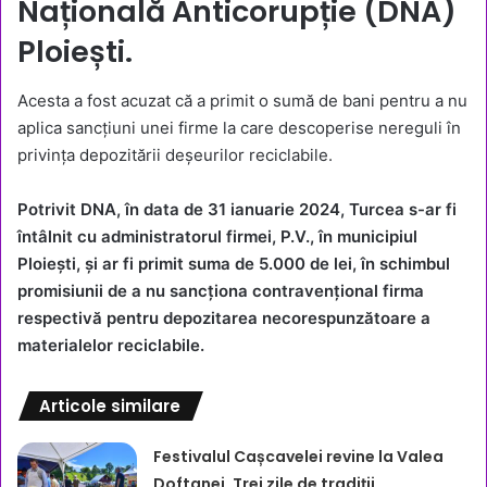
Națională Anticorupție (DNA)
Ploiești.
Acesta a fost acuzat că a primit o sumă de bani pentru a nu
aplica sancțiuni unei firme la care descoperise nereguli în
privința depozitării deșeurilor reciclabile.
Potrivit DNA, în data de 31 ianuarie 2024, Turcea s-ar fi
întâlnit cu administratorul firmei, P.V., în municipiul
Ploiești, și ar fi primit suma de 5.000 de lei, în schimbul
promisiunii de a nu sancționa contravențional firma
respectivă pentru depozitarea necorespunzătoare a
materialelor reciclabile.
Articole similare
Festivalul Cașcavelei revine la Valea
Doftanei. Trei zile de tradiții,