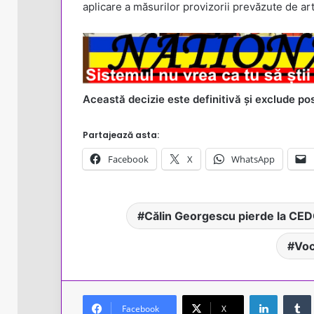
aplicare a măsurilor provizorii prevăzute de ar
Această decizie este definitivă și exclude posi
Partajează asta:
Facebook
X
WhatsApp
Călin Georgescu pierde la CE
Voc
LinkedIn
Facebook
X