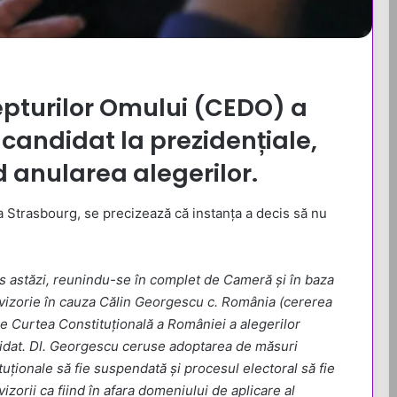
pturilor Omului (CEDO) a
 candidat la prezidențiale,
d anularea alegerilor.
la Strasbourg, se precizează că instanța a decis să nu
s astăzi, reunindu-se în complet de Cameră și în baza
ovizorie în cauza Călin Georgescu c. România (cererea
e Curtea Constituțională a României a alegerilor
didat. Dl. Georgescu ceruse adoptarea de măsuri
ituționale să fie suspendată și procesul electoral să fie
zorii ca fiind în afara domeniului de aplicare al