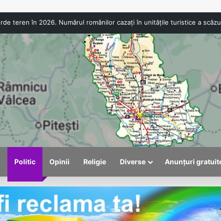
ANPC a aplicat amenzi de peste 300.000 de lei la Bâlea Lac. Produs
l
Politic
Opinii
Religie
Diverse
Anunțuri gratuit