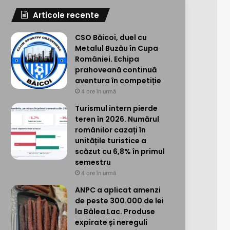
Articole recente
CSO Băicoi, duel cu
Metalul Buzău în Cupa
României. Echipa
prahoveană continuă
aventura în competiție
4 ore în urmă
Turismul intern pierde
teren în 2026. Numărul
românilor cazați în
unitățile turistice a
scăzut cu 6,8% în primul
semestru
4 ore în urmă
ANPC a aplicat amenzi
de peste 300.000 de lei
la Bâlea Lac. Produse
expirate și nereguli