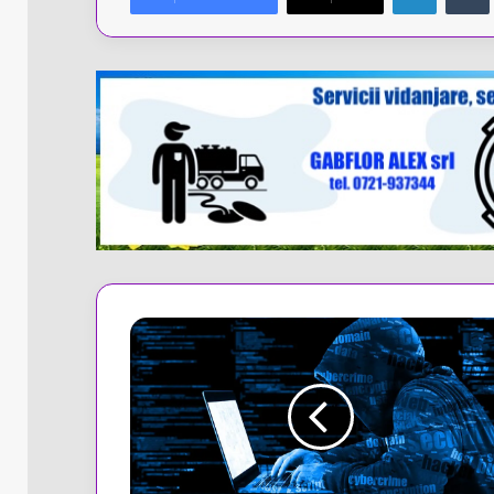
Atenție
la
șarlatani!
Poliția
avertizează
asupra
escrocheriilor
prin