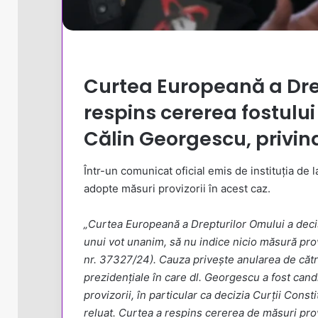
Curtea Europeană a Dre
respins cererea fostului
Călin Georgescu, privin
Într-un comunicat oficial emis de instituția de 
adopte măsuri provizorii în acest caz.
„Curtea Europeană a Drepturilor Omului a deci
unui vot unanim, să nu indice nicio măsură pr
nr. 37327/24). Cauza privește anularea de cătr
prezidențiale în care dl. Georgescu a fost can
provizorii, în particular ca decizia Curții Const
reluat. Curtea a respins cererea de măsuri provi