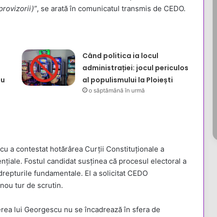
provizorii)”
, se arată în comunicatul transmis de CEDO.
Când politica ia locul
administrației: jocul periculos
nu
al populismului la Ploiești
o săptămână în urmă
cu a contestat hotărârea Curții Constituționale a
țiale. Fostul candidat susținea că procesul electoral a
t drepturile fundamentale. El a solicitat CEDO
nou tur de scrutin.
erea lui Georgescu nu se încadrează în sfera de