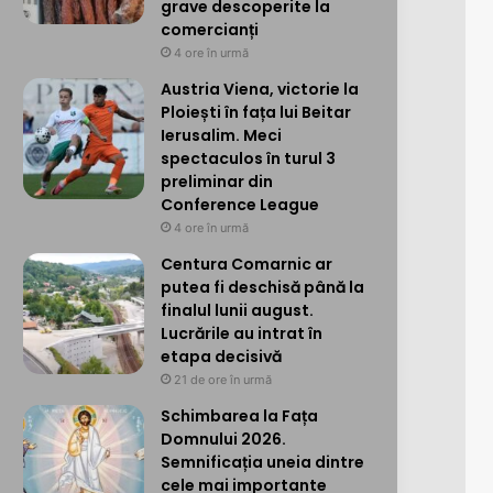
grave descoperite la
comercianți
4 ore în urmă
Austria Viena, victorie la
Ploiești în fața lui Beitar
Ierusalim. Meci
spectaculos în turul 3
preliminar din
Conference League
4 ore în urmă
Centura Comarnic ar
putea fi deschisă până la
finalul lunii august.
Lucrările au intrat în
etapa decisivă
21 de ore în urmă
Schimbarea la Fața
Domnului 2026.
Semnificația uneia dintre
cele mai importante