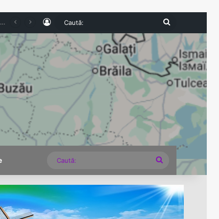
Log In
Caută:
e expirate și nereguli grave descoperite la comercianți
Caută:
e