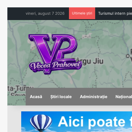
vineri, august 7 2026
Ultimele știri
Acasă
Știri locale
Administrație
Naționa