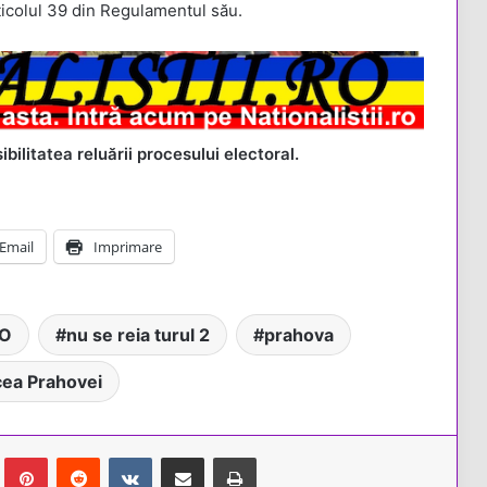
ticolul 39 din Regulamentul său.
bilitatea reluării procesului electoral.
Email
Imprimare
DO
nu se reia turul 2
prahova
ea Prahovei
Tumblr
Pinterest
Reddit
VKontakte
Share via Email
Tipărește