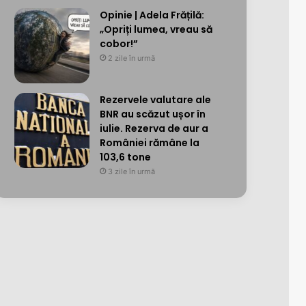
Opinie | Adela Frățilă:
„Opriți lumea, vreau să
cobor!”
2 zile în urmă
Rezervele valutare ale
BNR au scăzut ușor în
iulie. Rezerva de aur a
României rămâne la
103,6 tone
3 zile în urmă