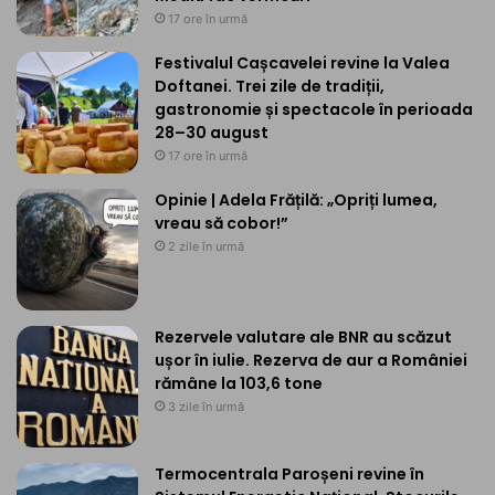
17 ore în urmă
Festivalul Cașcavelei revine la Valea
Doftanei. Trei zile de tradiții,
gastronomie și spectacole în perioada
28–30 august
17 ore în urmă
Opinie | Adela Frățilă: „Opriți lumea,
vreau să cobor!”
2 zile în urmă
Rezervele valutare ale BNR au scăzut
ușor în iulie. Rezerva de aur a României
rămâne la 103,6 tone
3 zile în urmă
Termocentrala Paroșeni revine în