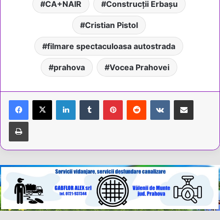
CA+NAIR
Construcții Erbașu
Cristian Pistol
filmare spectaculoasa autostrada
prahova
Vocea Prahovei
LinkedIn
Tumblr
Pinterest
Reddit
VKontakte
Share via Email
Tipărește