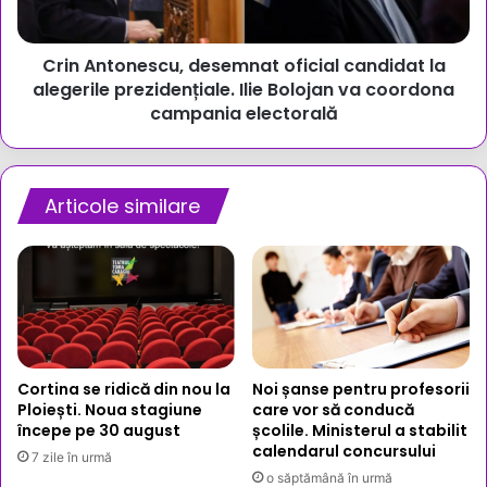
prezidențiale.
Ilie
Crin Antonescu, desemnat oficial candidat la
Bolojan
va
alegerile prezidențiale. Ilie Bolojan va coordona
coordona
campania electorală
campania
electorală
Articole similare
Cortina se ridică din nou la
Noi șanse pentru profesorii
Ploiești. Noua stagiune
care vor să conducă
începe pe 30 august
școlile. Ministerul a stabilit
calendarul concursului
7 zile în urmă
o săptămână în urmă