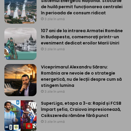
Sistemul Energetic Național. Stocurile
de huilă permit funcționarea centralei
în perioada de consum ridicat
3 zile în urmă
107 ani de la intrarea Armatei Române
în Budapesta, comemorați printr-un
eveniment dedicat eroilor Marii Uniri
3 zile în urmă
Viceprimarul Alexandru Săraru:
România are nevoie de o strategie
energetică, nu de lecții despre cum să
stingem lumina
3 zile în urmă
SuperLiga, etapa a 3-a: Rapid și FCSB
împart șefia, Craiova impresionează,
Csikszereda rămâne fără punct
3 zile în urmă