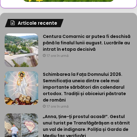
Articole recente
Centura Comarnic ar putea fi deschisă
până la finalul lunii august. Lucrările au
intrat în etapa decisivă
17 ore în urmă
Schimbarea la Fața Domnului 2026.
Semnificația uneia dintre cele mai
importante sărbători din calendarul
ortodox. Tradiții și obiceiuri păstrate
de români
17 ore în urmă
„Anna, ține-ți prostul acasă!”. Gestul
unui turist pe Transfăgărășan a stârnit
un val de indignare. Poliția și Garda de
Mediu fac verificări