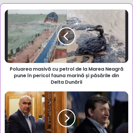
Poluarea
masivă
cu
petrol
de
la
Marea
Neagră
pune
Poluarea masivă cu petrol de la Marea Neagră
în
pericol
pune în pericol fauna marină și păsările din
fauna
Delta Dunării
marină
și
Crin
păsările
Antonescu,
din
desemnat
Delta
oficial
Dunării
candidat
la
alegerile