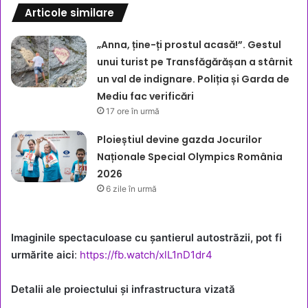
Articole similare
„Anna, ține-ți prostul acasă!”. Gestul
unui turist pe Transfăgărășan a stârnit
un val de indignare. Poliția și Garda de
Mediu fac verificări
17 ore în urmă
Ploieștiul devine gazda Jocurilor
Naționale Special Olympics România
2026
6 zile în urmă
Imaginile spectaculoase cu șantierul autostrăzii, pot fi
urmărite aici
:
https://fb.watch/xlL1nD1dr4
Detalii ale proiectului și infrastructura vizată