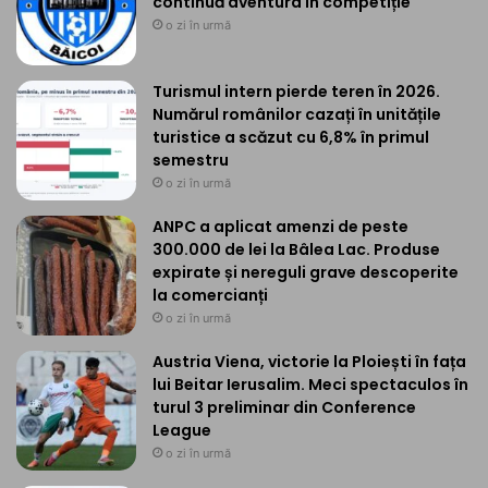
continuă aventura în competiție
o zi în urmă
Turismul intern pierde teren în 2026.
Numărul românilor cazați în unitățile
turistice a scăzut cu 6,8% în primul
semestru
o zi în urmă
ANPC a aplicat amenzi de peste
300.000 de lei la Bâlea Lac. Produse
expirate și nereguli grave descoperite
la comercianți
o zi în urmă
Austria Viena, victorie la Ploiești în fața
lui Beitar Ierusalim. Meci spectaculos în
turul 3 preliminar din Conference
League
o zi în urmă