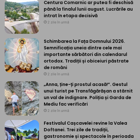
Centura Comarnic ar putea fi deschisă
până la finalul lunii august. Lucrările au
intrat în etapa decisivă
2 zile în urmă
Schimbarea la Fața Domnului 2026.
Semnificația uneia dintre cele mai
importante sărbători din calendarul
ortodox. Tradiții și obiceiuri păstrate
de români
2 zile în urmă
„Anna, ține-ți prostul acasă!”. Gestul
unui turist pe Transfăgărășan a stârnit
un val de indignare. Poliția și Garda de
Mediu fac verificări
2 zile în urmă
Festivalul Cașcavelei revine la Valea
Doftanei. Trei zile de tradiții,
gastronomie și spectacole în perioada