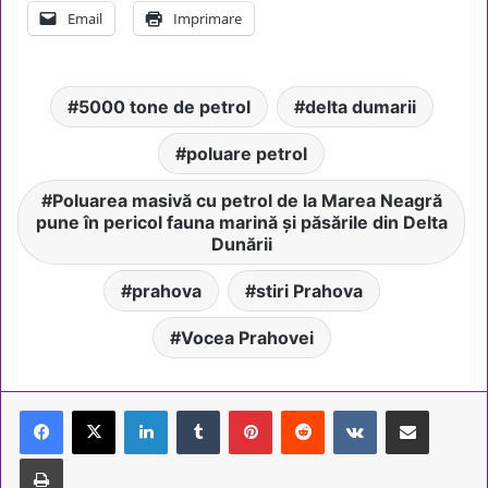
Email
Imprimare
5000 tone de petrol
delta dumarii
poluare petrol
Poluarea masivă cu petrol de la Marea Neagră
pune în pericol fauna marină și păsările din Delta
Dunării
prahova
stiri Prahova
Vocea Prahovei
LinkedIn
Tumblr
Pinterest
Reddit
VKontakte
Share via Email
Tipărește