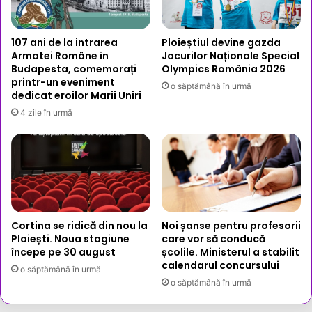
107 ani de la intrarea
Ploieștiul devine gazda
Armatei Române în
Jocurilor Naționale Special
Budapesta, comemorați
Olympics România 2026
printr-un eveniment
o săptămână în urmă
dedicat eroilor Marii Uniri
4 zile în urmă
Cortina se ridică din nou la
Noi șanse pentru profesorii
Ploiești. Noua stagiune
care vor să conducă
începe pe 30 august
școlile. Ministerul a stabilit
calendarul concursului
o săptămână în urmă
o săptămână în urmă