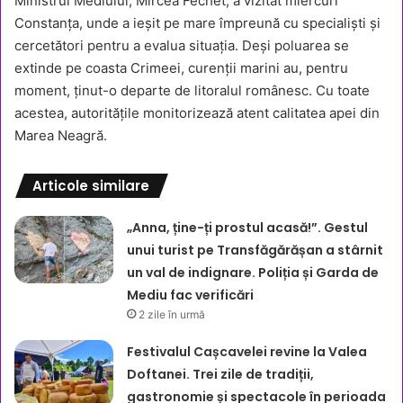
Ministrul Mediului, Mircea Fechet, a vizitat miercuri
Constanța, unde a ieșit pe mare împreună cu specialiști și
cercetători pentru a evalua situația. Deși poluarea se
extinde pe coasta Crimeei, curenții marini au, pentru
moment, ținut-o departe de litoralul românesc. Cu toate
acestea, autoritățile monitorizează atent calitatea apei din
Marea Neagră.
Articole similare
„Anna, ține-ți prostul acasă!”. Gestul
unui turist pe Transfăgărășan a stârnit
un val de indignare. Poliția și Garda de
Mediu fac verificări
2 zile în urmă
Festivalul Cașcavelei revine la Valea
Doftanei. Trei zile de tradiții,
gastronomie și spectacole în perioada