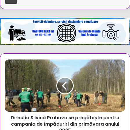
Direcția
Silvică
Prahova
se
pregătește
pentru
campania
de
împăduriri
Direcția Silvică Prahova se pregătește pentru
din
primăvara
campania de împăduriri din primăvara anului
anului