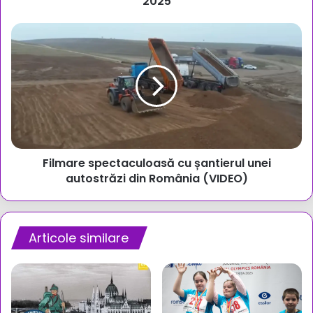
2025
2025
Filmare
spectaculoasă
cu
șantierul
unei
autostrăzi
din
România
(VIDEO)
Filmare spectaculoasă cu șantierul unei
autostrăzi din România (VIDEO)
Articole similare