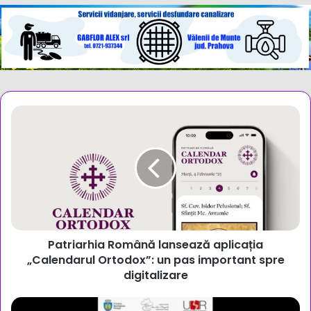
Patriarhia
Română
lansează
aplicația
„Calendarul
Ortodox”:
un
pas
important
Patriarhia Română lansează aplicația
spre
digitalizare
„Calendarul Ortodox”: un pas important spre
digitalizare
Casa