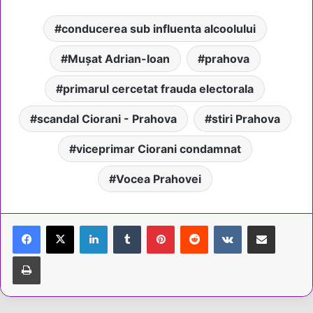
conducerea sub influenta alcoolului
Mușat Adrian-Ioan
prahova
primarul cercetat frauda electorala
scandal Ciorani - Prahova
stiri Prahova
viceprimar Ciorani condamnat
Vocea Prahovei
LinkedIn
Tumblr
Pinterest
Reddit
VKontakte
Share via Email
Tipărește