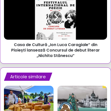
de
Cultură
„Ion
Luca
Caragiale”
din
Ploiești
lansează
Casa de Cultură „Ion Luca Caragiale” din
Concursul
de
Ploiești lansează Concursul de debut literar
debut
„Nichita Stănescu”
literar
„Nichita
Stănescu”
Articole similare