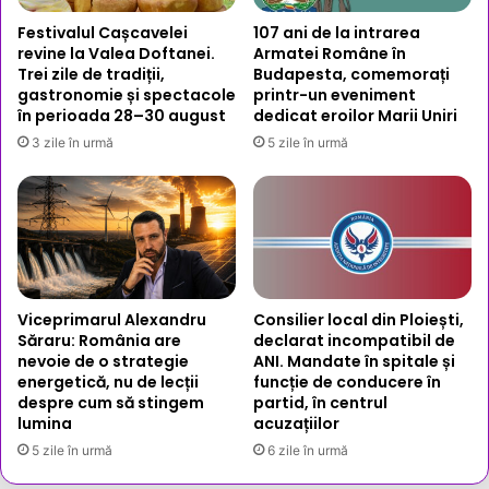
Festivalul Cașcavelei
107 ani de la intrarea
revine la Valea Doftanei.
Armatei Române în
Trei zile de tradiții,
Budapesta, comemorați
gastronomie și spectacole
printr-un eveniment
în perioada 28–30 august
dedicat eroilor Marii Uniri
3 zile în urmă
5 zile în urmă
Viceprimarul Alexandru
Consilier local din Ploiești,
Săraru: România are
declarat incompatibil de
nevoie de o strategie
ANI. Mandate în spitale și
energetică, nu de lecții
funcție de conducere în
despre cum să stingem
partid, în centrul
lumina
acuzațiilor
5 zile în urmă
6 zile în urmă