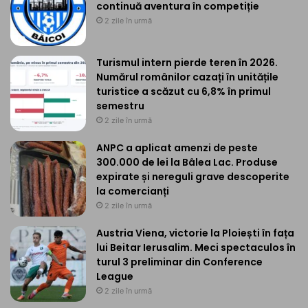
continuă aventura în competiție
2 zile în urmă
Turismul intern pierde teren în 2026.
Numărul românilor cazați în unitățile
turistice a scăzut cu 6,8% în primul
semestru
2 zile în urmă
ANPC a aplicat amenzi de peste
300.000 de lei la Bâlea Lac. Produse
expirate și nereguli grave descoperite
la comercianți
2 zile în urmă
Austria Viena, victorie la Ploiești în fața
lui Beitar Ierusalim. Meci spectaculos în
turul 3 preliminar din Conference
League
2 zile în urmă