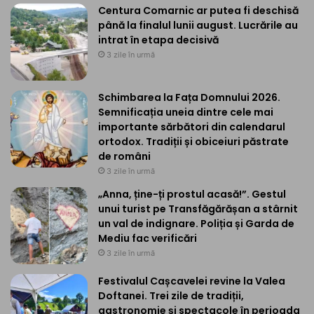
Centura Comarnic ar putea fi deschisă
până la finalul lunii august. Lucrările au
intrat în etapa decisivă
3 zile în urmă
Schimbarea la Fața Domnului 2026.
Semnificația uneia dintre cele mai
importante sărbători din calendarul
ortodox. Tradiții și obiceiuri păstrate
de români
3 zile în urmă
„Anna, ține-ți prostul acasă!”. Gestul
unui turist pe Transfăgărășan a stârnit
un val de indignare. Poliția și Garda de
Mediu fac verificări
3 zile în urmă
Festivalul Cașcavelei revine la Valea
Doftanei. Trei zile de tradiții,
gastronomie și spectacole în perioada