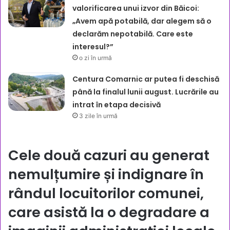
valorificarea unui izvor din Băicoi:
„Avem apă potabilă, dar alegem să o
declarăm nepotabilă. Care este
interesul?”
o zi în urmă
Centura Comarnic ar putea fi deschisă
până la finalul lunii august. Lucrările au
intrat în etapa decisivă
3 zile în urmă
Cele două cazuri au generat
nemulțumire și indignare în
rândul locuitorilor comunei,
care asistă la o degradare a