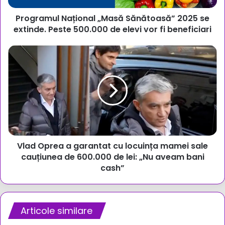
500.000
Programul Național „Masă Sănătoasă” 2025 se
de
elevi
extinde. Peste 500.000 de elevi vor fi beneficiari
vor
fi
Vlad
beneficiari
Oprea
a
garantat
cu
locuința
mamei
sale
cauțiunea
Vlad Oprea a garantat cu locuința mamei sale
de
600.000
cauțiunea de 600.000 de lei: „Nu aveam bani
de
cash”
lei:
„Nu
aveam
bani
Articole similare
cash”