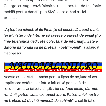
Georgescu sugerează folosirea unui operator de telefonie
mobilă pentru donații prin SMS, accelerând astfel
procesul.
„Aștept ca ministrul de Finanțe să deschidă acest cont,
iar Ministerul de Interne să creeze o adresă de email și o
linie telefonică dedicate colectării de informații. Este o
datorie națională să ne protejăm patrimoniul”
, a adăugat
Georgescu.
Acesta critică statul român pentru lipsa de acțiune și cere
implicarea cetățenilor într-o inițiativă populară de
recuperare a artefactului.
„Statul nu face nimic, dar noi,
românii, putem schimba acest lucru. Patrimoniul nostru
nu trebuie să devină monedă de schimb”
, a subliniat el.