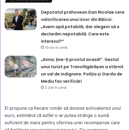
Deputatul prahovean Dan Nicolae cere
valorificarea unui izvor din Băicoi:
„Avem apă potabilă, dar alegem să o
declarăm nepotabilă. Care este
interesul?”
19 ore în urmă
„Anna, ține-ți prostul acasă!”. Gestul
unui turist pe Transfăgărășan a stârnit
un val de indignare. Poliția și Garda de
Mediu fac verificări
3 zile în urmă
El propune ca fiecare român să doneze echivalentul unui
euro, estimând că astfel s-ar putea strânge o sumă
suficient de mare pentru oferirea unei recompense care
să faciliteze recuperarea tezaurului. De asemenea,