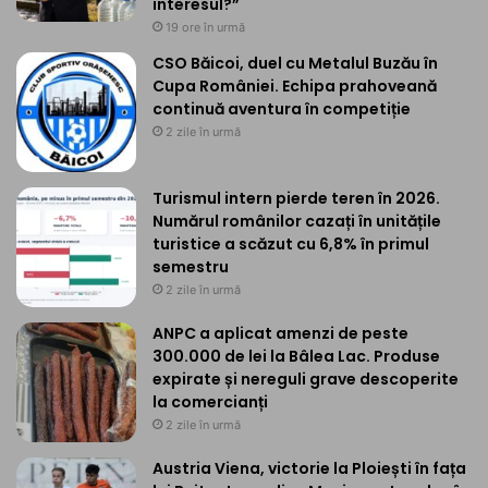
interesul?”
19 ore în urmă
CSO Băicoi, duel cu Metalul Buzău în
Cupa României. Echipa prahoveană
continuă aventura în competiție
2 zile în urmă
Turismul intern pierde teren în 2026.
Numărul românilor cazați în unitățile
turistice a scăzut cu 6,8% în primul
semestru
2 zile în urmă
ANPC a aplicat amenzi de peste
300.000 de lei la Bâlea Lac. Produse
expirate și nereguli grave descoperite
la comercianți
2 zile în urmă
Austria Viena, victorie la Ploiești în fața