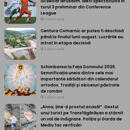
lui Beitar Ierusalim. Meci spectaculos în
turul 3 preliminar din Conference
League
2 zile în urmă
Centura Comarnic ar putea fi deschisă
până la finalul lunii august. Lucrările au
intrat în etapa decisivă
3 zile în urmă
Schimbarea la Fața Domnului 2026.
Semnificația uneia dintre cele mai
importante sărbători din calendarul
ortodox. Tradiții și obiceiuri păstrate
de români
3 zile în urmă
„Anna, ține-ți prostul acasă!”. Gestul
unui turist pe Transfăgărășan a stârnit
un val de indignare. Poliția și Garda de
Mediu fac verificări