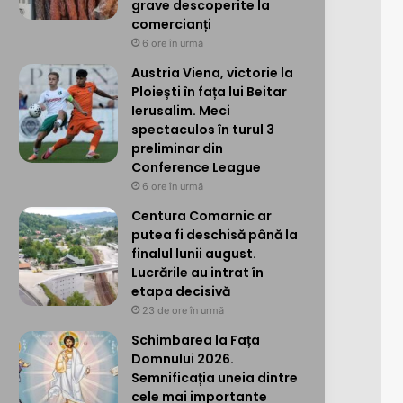
grave descoperite la
comercianți
6 ore în urmă
Austria Viena, victorie la
Ploiești în fața lui Beitar
Ierusalim. Meci
spectaculos în turul 3
preliminar din
Conference League
6 ore în urmă
Centura Comarnic ar
putea fi deschisă până la
finalul lunii august.
Lucrările au intrat în
etapa decisivă
23 de ore în urmă
Schimbarea la Fața
Domnului 2026.
Semnificația uneia dintre
cele mai importante