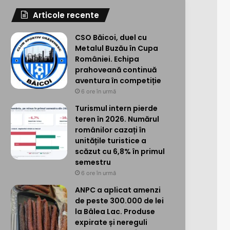
Articole recente
CSO Băicoi, duel cu
Metalul Buzău în Cupa
României. Echipa
prahoveană continuă
aventura în competiție
6 ore în urmă
Turismul intern pierde
teren în 2026. Numărul
românilor cazați în
unitățile turistice a
scăzut cu 6,8% în primul
semestru
6 ore în urmă
ANPC a aplicat amenzi
de peste 300.000 de lei
la Bâlea Lac. Produse
expirate și nereguli