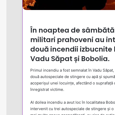
În noaptea de sâmbătă 
militari prahoveni au in
două incendii izbucnite l
Vadu Săpat și Bobolia.
Primul incendiu a fost semnalat în Vadu Săpat,
două autospeciale de stingere cu apă și spumă,
acoperișul unei locuințe, afectând o suprafață d
înregistrat victime.
Al doilea incendiu a avut loc în localitatea B
intervenit cu trei autospeciale de stingere și 