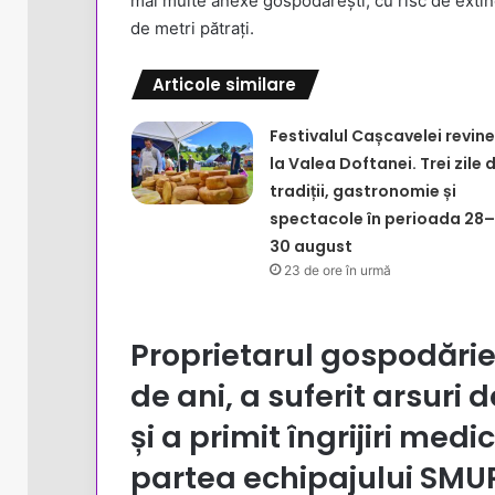
mai multe anexe gospodărești, cu risc de extin
de metri pătrați.
Articole similare
Festivalul Cașcavelei revine
la Valea Doftanei. Trei zile 
tradiții, gastronomie și
spectacole în perioada 28–
30 august
23 de ore în urmă
Proprietarul gospodăriei
de ani, a suferit arsuri d
și a primit îngrijiri medi
partea echipajului SMU