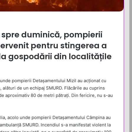
spre duminică, pompierii
tervenit pentru stingerea a
a gospodării din localitățile
 unde pompierii Detașamentului Mizil au acționat cu
 alături de un echipaj SMURD. Flăcările au cuprins
e aproximativ 80 de metri pătrați. Din fericire, nu s-au
obolia, acolo unde pompierii Detașamentului Câmpina au
o ambulanță SMURD. Incendiul s-a manifestat violent la