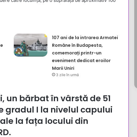
dere către locuință, pe o suprafață de aproximativ 100
107 ani de la intrarea Armatei
de
Române în Budapesta,
comemorați printr-un
eveniment dedicat eroilor
Marii Uniri
3 zile în urmă
, un bărbat în vârstă de 51
e gradul I la nivelul capului
cale la fața locului din
RD.