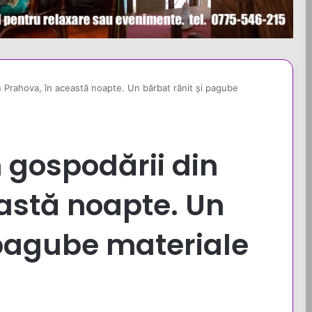
n Prahova, în această noapte. Un bărbat rănit și pagube
n gospodării din
astă noapte. Un
 pagube materiale