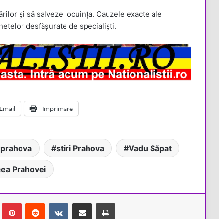
ărilor și să salveze locuința. Cauzele exacte ale
hetelor desfășurate de specialiști.
Email
Imprimare
prahova
stiri Prahova
Vadu Săpat
ea Prahovei
Tumblr
Pinterest
Reddit
VKontakte
Share via Email
Tipărește