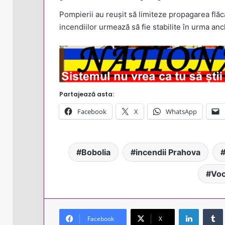
Pompierii au reușit să limiteze propagarea flăc
incendiilor urmează să fie stabilite în urma anc
Partajează asta:
Facebook
X
WhatsApp
Bobolia
incendii Prahova
Voc
LinkedIn
Facebook
X