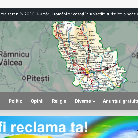
ANPC a aplicat amenzi de peste 300.000 de lei la Bâlea Lac. Produs
l
Politic
Opinii
Religie
Diverse
Anunțuri gratuit