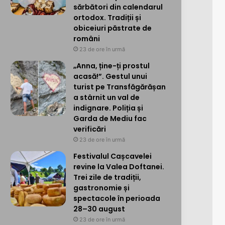
sărbători din calendarul
ortodox. Tradiții și
obiceiuri păstrate de
români
23 de ore în urmă
„Anna, ține-ți prostul
acasă!”. Gestul unui
turist pe Transfăgărășan
a stârnit un val de
indignare. Poliția și
Garda de Mediu fac
verificări
23 de ore în urmă
Festivalul Cașcavelei
revine la Valea Doftanei.
Trei zile de tradiții,
gastronomie și
spectacole în perioada
28–30 august
23 de ore în urmă