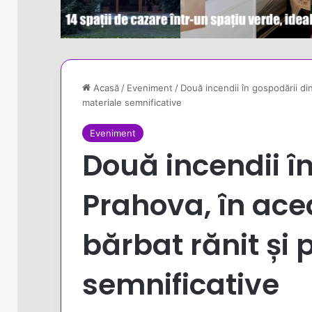
Acasă
/
Eveniment
/
Două incendii în gospodării di
materiale semnificative
Eveniment
Două incendii î
Prahova, în ace
bărbat rănit și
semnificative