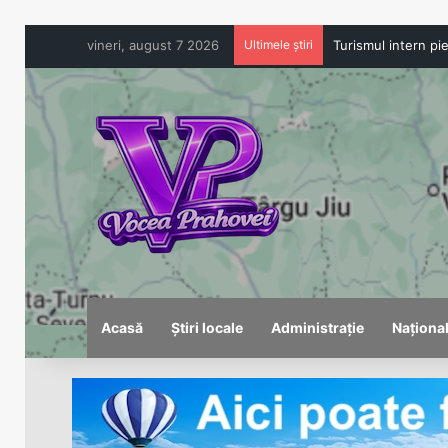
vineri, august 7 2026
Ultimele știri
Acasă
Știri locale
Administrație
Naționa