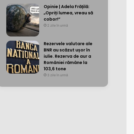
Opinie | Adela Frățilă:
„Opriți lumea, vreau să
cobor!”
2 zile în urmă
Rezervele valutare ale
BNR au scăzut ușor în
iulie. Rezerva de aur a
României rămâne la
103,6 tone
3 zile în urmă