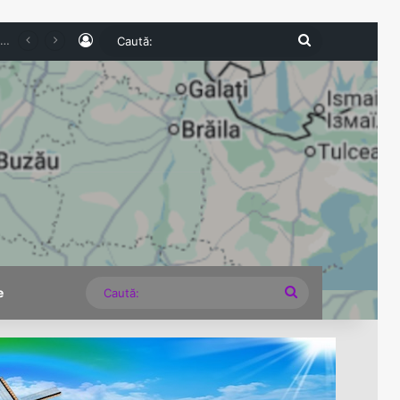
Log In
Caută:
e expirate și nereguli grave descoperite la comercianți
Caută:
e