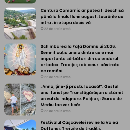
Centura Comarnic ar putea fi deschisă
până la finalul lunii august. Lucrările au
intrat în etapa decisivă
22 de ore în urmă
Schimbarea la Fața Domnului 2026.
Semnificația uneia dintre cele mai
importante sărbători din calendarul
ortodox. Tradiții și obiceiuri păstrate
de români
22 de ore în urmă
„Anna, ține-ți prostul acasă!”. Gestul
unui turist pe Transfăgărășan a stârnit
un val de indignare. Poliția și Garda de
Mediu fac verificări
22 de ore în urmă
Festivalul Cașcavelei revine la Valea
Doftanei. Trei zile de tradiții,