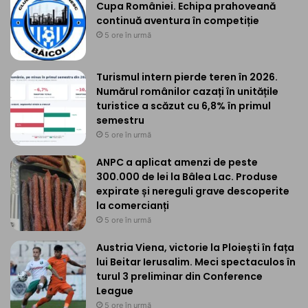
Cupa României. Echipa prahoveană
continuă aventura în competiție
5 ore în urmă
Turismul intern pierde teren în 2026.
Numărul românilor cazați în unitățile
turistice a scăzut cu 6,8% în primul
semestru
5 ore în urmă
ANPC a aplicat amenzi de peste
300.000 de lei la Bâlea Lac. Produse
expirate și nereguli grave descoperite
la comercianți
5 ore în urmă
Austria Viena, victorie la Ploiești în fața
lui Beitar Ierusalim. Meci spectaculos în
turul 3 preliminar din Conference
League
5 ore în urmă