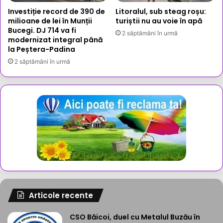
Investiție record de 390 de
Litoralul, sub steag roșu:
milioane de lei în Munții
turiștii nu au voie în apă
Bucegi. DJ 714 va fi
2 săptămâni în urmă
modernizat integral până
la Peștera-Padina
2 săptămâni în urmă
Articole recente
CSO Băicoi, duel cu Metalul Buzău în