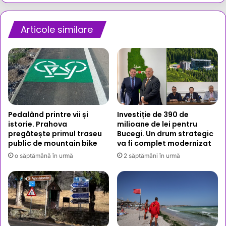
Fuga
sa
a
Articole similare
fost
oprită
cu
ajutorul…
unei
femei
”vigilente”
Pedalând printre vii și
Investiție de 390 de
istorie. Prahova
milioane de lei pentru
pregătește primul traseu
Bucegi. Un drum strategic
public de mountain bike
va fi complet modernizat
o săptămână în urmă
2 săptămâni în urmă