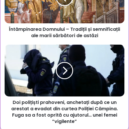
semnificații
ale
marii
sărbători
Întâmpinarea Domnului – Tradiții și semnificații
de
astăzi
ale marii sărbători de astăzi
Doi
polițiști
prahoveni,
anchetați
după
ce
un
arestat
a
Doi polițiști prahoveni, anchetați după ce un
evadat
din
arestat a evadat din curtea Poliției Câmpina.
curtea
Fuga sa a fost oprită cu ajutorul… unei femei
Poliției
”vigilente”
Câmpina.