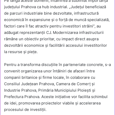
Pe lângă aceste domenii, întâlnirea a subliniat importanța
județului Prahova ca hub industrial. „Județul beneficiază
de parcuri industriale bine dezvoltate, infrastructură
economică în expansiune și o forță de muncă specializată,
factori care îl fac atractiv pentru investitori străini”, au
adăugat reprezentanții CJ. Modernizarea infrastructurii
rămâne un obiectiv prioritar, cu impact direct asupra
dezvoltării economice și facilitării accesului investitorilor
la resurse și piețe.
Pentru a transforma discuțiile în parteneriate concrete, s-a
convenit organizarea unor întâlniri de afaceri între
companii britanice și firme locale, în colaborare cu
Consiliul Județean Prahova, Camera de Comerț și
Industrie Prahova, Primăria Municipiului Ploiești și
Prefectura Prahova. Aceste inițiative vor facilita schimbul
de idei, promovarea proiectelor viabile și accelerarea
procesului de investiții.