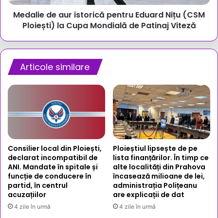
Ploiești)
Medalie de aur istorică pentru Eduard Nițu (CSM
la
Cupa
Ploiești) la Cupa Mondială de Patinaj Viteză
Mondială
de
Patinaj
Viteză
Articole similare
Consilier local din Ploiești,
Ploieștiul lipsește de pe
declarat incompatibil de
lista finanțărilor. În timp ce
ANI. Mandate în spitale și
alte localități din Prahova
funcție de conducere în
încasează milioane de lei,
partid, în centrul
administrația Polițeanu
acuzațiilor
are explicații de dat
4 zile în urmă
4 zile în urmă