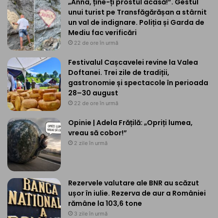
„Anna, ține-ți prostul acasă!”. Gestul
unui turist pe Transfăgărășan a stârnit
un val de indignare. Poliția și Garda de
Mediu fac verificări
22 de ore în urmă
Festivalul Cașcavelei revine la Valea
Doftanei. Trei zile de tradiții,
gastronomie și spectacole în perioada
28–30 august
22 de ore în urmă
Opinie | Adela Frățilă: „Opriți lumea,
vreau să cobor!”
2 zile în urmă
Rezervele valutare ale BNR au scăzut
ușor în iulie. Rezerva de aur a României
rămâne la 103,6 tone
3 zile în urmă