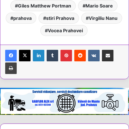
Giles Matthew Portman
Mario Soare
prahova
stiri Prahova
Virgiliu Nanu
Vocea Prahovei
LinkedIn
Tumblr
Pinterest
Reddit
VKontakte
Share via Email
Tipărește