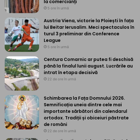
la comercianți
5 ore în urmă
Austria Viena, victorie la Ploiești în fața
lui Beitar Ierusalim. Meci spectaculos în
turul 3 preliminar din Conference
League
5 ore în urmă
Centura Comarnic ar putea fi deschisă
până la finalul lunii august. Lucrările au
intrat în etapa decisivă
22 de ore în urmă
Schimbarea la Fața Domnului 2026.
Semnificația uneia dintre cele mai
importante sărbători din calendarul
ortodox. Tradiții și obiceiuri păstrate
de români
22 de ore în urmă