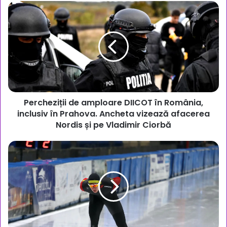
Percheziții
de
amploare
DIICOT
în
România,
inclusiv
în
Prahova.
Percheziții de amploare DIICOT în România,
Ancheta
vizează
inclusiv în Prahova. Ancheta vizează afacerea
afacerea
Nordis și pe Vladimir Ciorbă
Nordis
și
Medalie
pe
de
Vladimir
aur
Ciorbă
istorică
pentru
Eduard
Nițu
(CSM