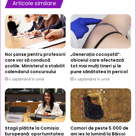
lei
Articole similare
în
plus
Noi șanse pentru profesorii
„Generația cocoșată”:
care vor să conducă
obiceiul care afectează
școlile. Ministerul a stabilit
tot mai mulți tineri și le
calendarul concursului
pune sănătatea în pericol
o săptămână în urmă
o săptămână în urmă
Stagii plătite la Comisia
Comori de peste 5.000 de
Europeană: oportunitatea
ani ies la lumină la Băicoi