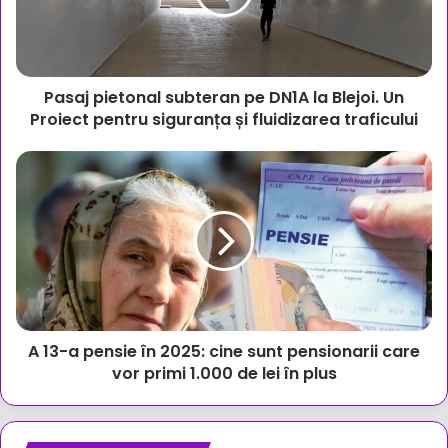
la
Blejoi.
Un
Proiect
Pasaj pietonal subteran pe DN1A la Blejoi. Un
pentru
siguranța
Proiect pentru siguranța și fluidizarea traficului
și
fluidizarea
A
traficului
13-
a
pensie
în
2025:
cine
sunt
pensionarii
A 13-a pensie în 2025: cine sunt pensionarii care
care
vor
vor primi 1.000 de lei în plus
primi
1.000
de