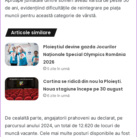
Aproape jumătate dintre someri aveau vârsta de peste 50
de ani, evidențiind dificultățile de reintegrare pe piața
muncii pentru această categorie de vârstă.
Articole similare
Ploieștiul devine gazda Jocurilor
Naționale Special Olympics România
2026
5 zile în urmă
Cortina se ridică din nou la Ploiești.
Noua stagiune începe pe 30 august
6 zile în urmă
De cealaltă parte, angajatorii prahoveni au declarat, pe
parcursul anului 2024, un total de 12.620 de locuri de
muncă vacante. Cele mai multe posturi disponibile au fost