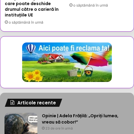
care poate deschide
o săptămână în urmă
drumul către o carieră în
instituțiile UE
o săptămână în urmă
Articole recente
Opinie | Adela Frățilă: „Opriți lumea,
vreau să cobor!”
23 de ore în urmă