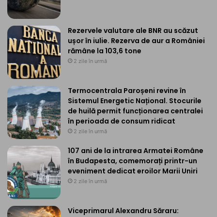
Rezervele valutare ale BNR au scăzut
ușor în iulie. Rezerva de aur a României
rămâne la 103,6 tone
2 zile în urmă
Termocentrala Paroșeni revine în
Sistemul Energetic Național. Stocurile
de huilă permit funcționarea centralei
în perioada de consum ridicat
2 zile în urmă
107 ani de la intrarea Armatei Române
în Budapesta, comemorați printr-un
eveniment dedicat eroilor Marii Uniri
2 zile în urmă
Viceprimarul Alexandru Săraru: