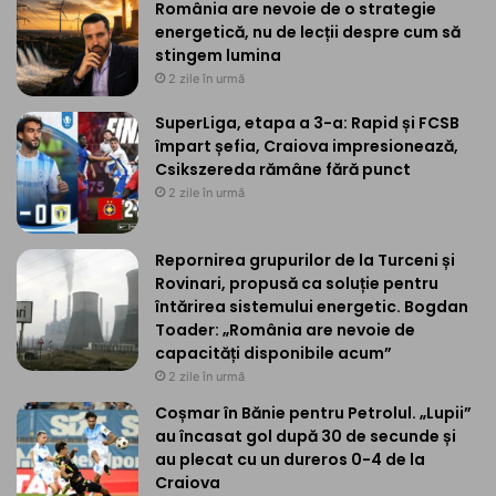
România are nevoie de o strategie
energetică, nu de lecții despre cum să
stingem lumina
2 zile în urmă
SuperLiga, etapa a 3-a: Rapid și FCSB
împart șefia, Craiova impresionează,
Csikszereda rămâne fără punct
2 zile în urmă
Repornirea grupurilor de la Turceni și
Rovinari, propusă ca soluție pentru
întărirea sistemului energetic. Bogdan
Toader: „România are nevoie de
capacități disponibile acum”
2 zile în urmă
Coșmar în Bănie pentru Petrolul. „Lupii”
au încasat gol după 30 de secunde și
au plecat cu un dureros 0-4 de la
Craiova