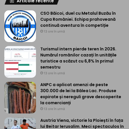
Articole recente
CSO Băicoi, duel cu Metalul Buzău în
Cupa României. Echipa prahoveană
continuă aventura în competiție
13 ore în urmă
Turismul intern pierde teren în 2026.
Numărul românilor cazați în unitățile
turistice a scăzut cu 6,8% în primul
semestru
13 ore în urmă
ANPC a aplicat amenzi de peste
300.000 de lei la Bâlea Lac. Produse
expirate și nereguli grave descoperite
la comercianți
13 ore în urmă
Austria Viena, victorie la Ploiești în fața
lui Beitar Ierusalim. Meci spectaculos în