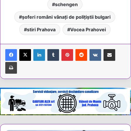
schengen
șoferi români vânați de polițiștii bulgari
stiri Prahova
Vocea Prahovei
LinkedIn
Tumblr
Pinterest
Reddit
VKontakte
Share via Email
Tipărește