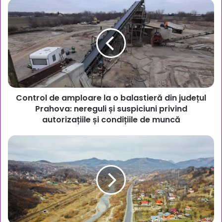
Control
de
amploare
la
o
balastieră
din
județul
Prahova:
Control de amploare la o balastieră din județul
nereguli
și
Prahova: nereguli și suspiciuni privind
suspiciuni
autorizațiile și condițiile de muncă
privind
autorizațiile
Autostrada
și
Ploiești
condițiile
–
de
Brașov:
muncă
Proiectul
a
fost
preluat