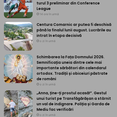
turul 3 preliminar din Conference
League
14 ore în urmă
Centura Comarnic ar putea fi deschisă
până la finalul lunii august. Lucrările au
intrat în etapa decisivă
o zi în urmă
Schimbarea la Fața Domnului 2026.
Semnificația uneia dintre cele mai
importante sărbători din calendarul
ortodox. Tradiții și obiceiuri păstrate
de români
o zi în urmă
„Anna, ține-ți prostul acasă!”. Gestul
unui turist pe Transfăgărășan a stârnit
un val de indignare. Poliția și Garda de
Mediu fac verificări
o zi în urmă