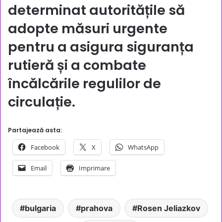
determinat autoritățile să
adopte măsuri urgente
pentru a asigura siguranța
rutieră și a combate
încălcările regulilor de
circulație.
Partajează asta:
Facebook
X
WhatsApp
Email
Imprimare
bulgaria
prahova
Rosen Jeliazkov