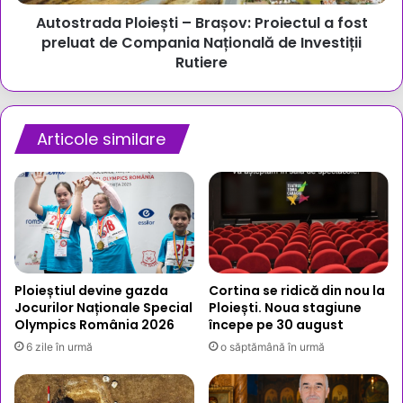
de
Autostrada Ploiești – Brașov: Proiectul a fost
Compania
Națională
preluat de Compania Națională de Investiții
de
Rutiere
Investiții
Rutiere
Articole similare
Ploieștiul devine gazda
Cortina se ridică din nou la
Jocurilor Naționale Special
Ploiești. Noua stagiune
Olympics România 2026
începe pe 30 august
6 zile în urmă
o săptămână în urmă