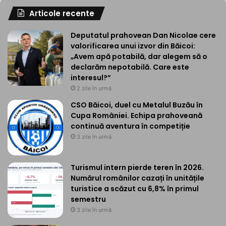
Articole recente
Deputatul prahovean Dan Nicolae cere
valorificarea unui izvor din Băicoi:
„Avem apă potabilă, dar alegem să o
declarăm nepotabilă. Care este
interesul?”
2 zile în urmă
CSO Băicoi, duel cu Metalul Buzău în
Cupa României. Echipa prahoveană
continuă aventura în competiție
3 zile în urmă
Turismul intern pierde teren în 2026.
Numărul românilor cazați în unitățile
turistice a scăzut cu 6,8% în primul
semestru
3 zile în urmă