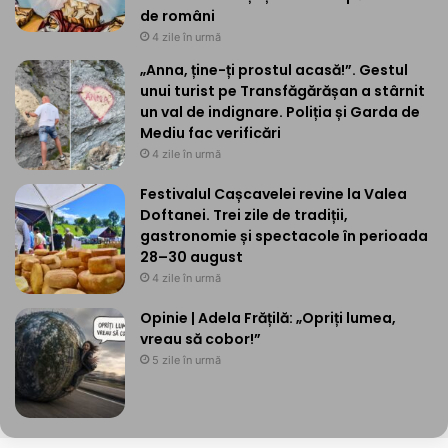
de români
4 zile în urmă
„Anna, ține-ți prostul acasă!”. Gestul
unui turist pe Transfăgărășan a stârnit
un val de indignare. Poliția și Garda de
Mediu fac verificări
4 zile în urmă
Festivalul Cașcavelei revine la Valea
Doftanei. Trei zile de tradiții,
gastronomie și spectacole în perioada
28–30 august
4 zile în urmă
Opinie | Adela Frățilă: „Opriți lumea,
vreau să cobor!”
5 zile în urmă