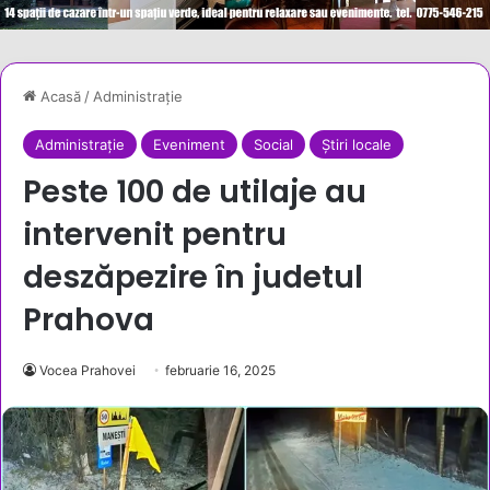
Acasă
/
Administrație
Administrație
Eveniment
Social
Știri locale
Peste 100 de utilaje au
intervenit pentru
deszăpezire în judetul
Prahova
Vocea Prahovei
februarie 16, 2025