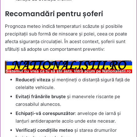
Recomandări pentru șoferi
Prognoza meteo indică temperaturi scăzute și posibile
precipitații sub formă de ninsoare și polei, ceea ce poate
afecta siguranța circulației. În acest context, șoferii sunt
sfătuiți să adopte un comportament preventiv:
Reduceți viteza
și mențineți o distanță sigură față de
celelalte vehicule.
Evitați frânările bruște
și manevrele riscante pe
carosabilul alunecos.
Echipați-vă corespunzător
: anvelope de iarnă și
lanțuri antiderapante acolo unde este necesar.
Verificați condițiile meteo
și starea drumurilor