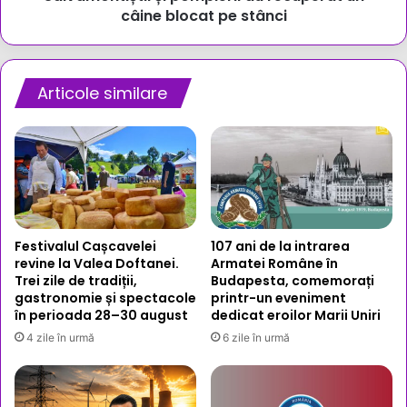
un
câine blocat pe stânci
câine
blocat
pe
stânci
Articole similare
Festivalul Cașcavelei
107 ani de la intrarea
revine la Valea Doftanei.
Armatei Române în
Trei zile de tradiții,
Budapesta, comemorați
gastronomie și spectacole
printr-un eveniment
în perioada 28–30 august
dedicat eroilor Marii Uniri
4 zile în urmă
6 zile în urmă