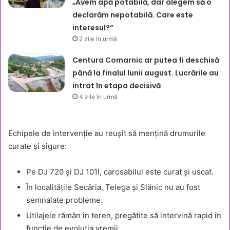
„Avem apă potabilă, dar alegem să o
declarăm nepotabilă. Care este
interesul?”
2 zile în urmă
Centura Comarnic ar putea fi deschisă
până la finalul lunii august. Lucrările au
intrat în etapa decisivă
4 zile în urmă
Echipele de intervenție au reușit să mențină drumurile
curate și sigure:
Pe DJ 720 și DJ 101I, carosabilul este curat și uscat.
În localitățile Secăria, Telega și Slănic nu au fost
semnalate probleme.
Utilajele rămân în teren, pregătite să intervină rapid în
funcție de evoluția vremii.