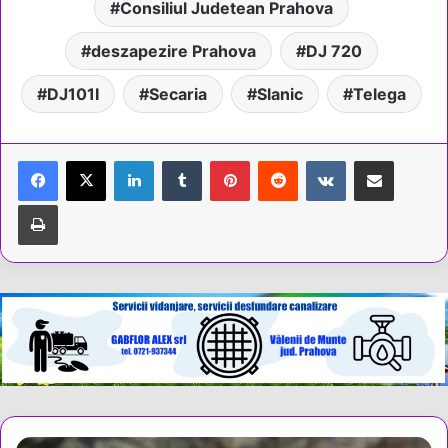
Consiliul Judetean Prahova
deszapezire Prahova
DJ 720
DJ101I
Secaria
Slanic
Telega
LinkedIn
Tumblr
Pinterest
Reddit
VKontakte
Share via Email
Tipărește
Cum