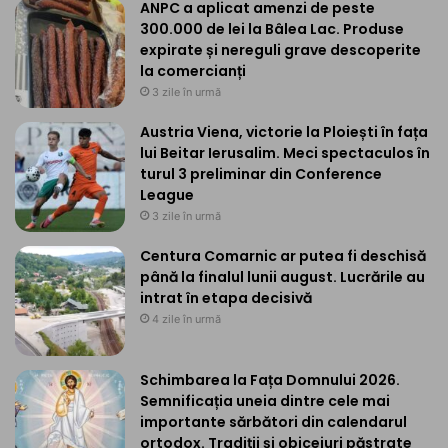
ANPC a aplicat amenzi de peste
300.000 de lei la Bâlea Lac. Produse
expirate și nereguli grave descoperite
la comercianți
3 zile în urmă
Austria Viena, victorie la Ploiești în fața
lui Beitar Ierusalim. Meci spectaculos în
turul 3 preliminar din Conference
League
3 zile în urmă
Centura Comarnic ar putea fi deschisă
până la finalul lunii august. Lucrările au
intrat în etapa decisivă
4 zile în urmă
Schimbarea la Fața Domnului 2026.
Semnificația uneia dintre cele mai
importante sărbători din calendarul
ortodox. Tradiții și obiceiuri păstrate