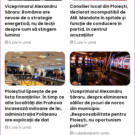
Viceprimarul Alexandru
Consilier local din Ploiești,
Săraru: România are
declarat incompatibil de
nevoie de o strategie
ANI. Mandate în spitale și
energetică, nu de lecții
funcție de conducere în
despre cum să stingem
partid, în centrul
lumina
acuzațiilor
5 zile în urmă
5 zile în urmă
Ploieștiul lipsește de pe
Viceprimarul Alexandru
lista finanțărilor. În timp ce
Săraru, despre eliminarea
alte localități din Prahova
sălilor de jocuri de noroc
încasează milioane de lei,
din municipiu:
administrația Polițeanu
„Responsabilitate pentru
are explicații de dat
Ploiești, nu oportunism
politic!”
5 zile în urmă
o săptămână în urmă