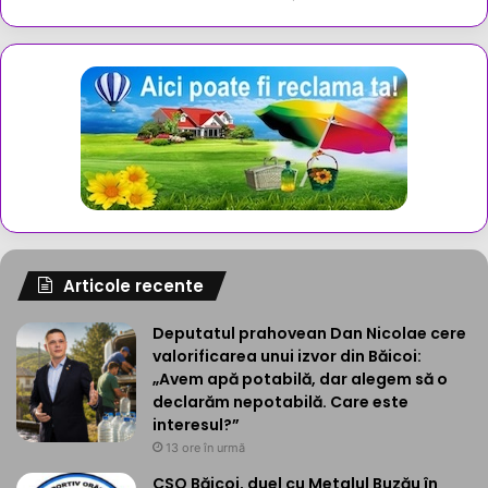
Articole recente
Deputatul prahovean Dan Nicolae cere
valorificarea unui izvor din Băicoi:
„Avem apă potabilă, dar alegem să o
declarăm nepotabilă. Care este
interesul?”
13 ore în urmă
CSO Băicoi, duel cu Metalul Buzău în