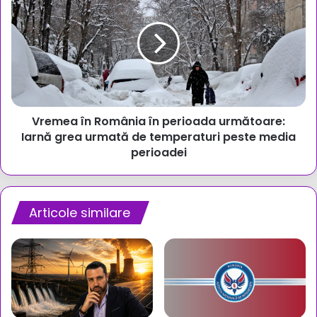
în
publică
România
în
perioada
următoare:
Iarnă
grea
urmată
Vremea în România în perioada următoare:
de
temperaturi
Iarnă grea urmată de temperaturi peste media
peste
perioadei
media
perioadei
Articole similare