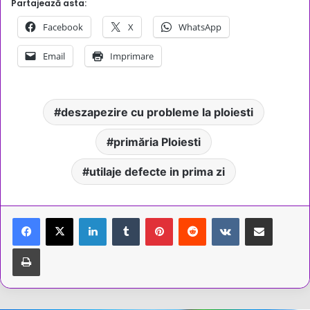
Partajează asta:
Facebook
X
WhatsApp
Email
Imprimare
deszapezire cu probleme la ploiesti
primăria Ploiesti
utilaje defecte in prima zi
LinkedIn
Tumblr
Pinterest
Reddit
VKontakte
Share via Email
Tipărește