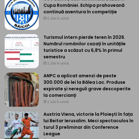
Cupa României. Echipa prahoveană
continuă aventura în competiție
2 zile în urmă
Turismul intern pierde teren în 2026.
Numărul românilor cazați în unitățile
turistice a scăzut cu 6,8% în primul
semestru
2 zile în urmă
ANPC a aplicat amenzi de peste
300.000 de lei la Bâlea Lac. Produse
expirate și nereguli grave descoperite
la comercianți
2 zile în urmă
Austria Viena, victorie la Ploiești în fața
lui Beitar Ierusalim. Meci spectaculos în
turul 3 preliminar din Conference
League