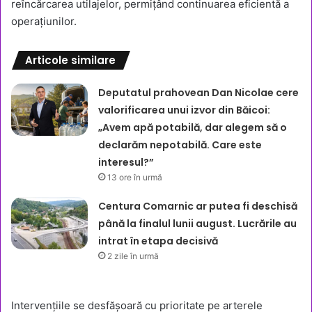
reîncărcarea utilajelor, permițând continuarea eficientă a
operațiunilor.
Articole similare
Deputatul prahovean Dan Nicolae cere
valorificarea unui izvor din Băicoi:
„Avem apă potabilă, dar alegem să o
declarăm nepotabilă. Care este
interesul?”
13 ore în urmă
Centura Comarnic ar putea fi deschisă
până la finalul lunii august. Lucrările au
intrat în etapa decisivă
2 zile în urmă
Intervențiile se desfășoară cu prioritate pe arterele