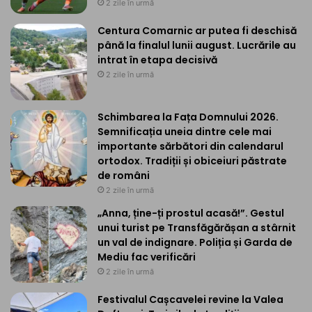
2 zile în urmă
Centura Comarnic ar putea fi deschisă
până la finalul lunii august. Lucrările au
intrat în etapa decisivă
2 zile în urmă
Schimbarea la Fața Domnului 2026.
Semnificația uneia dintre cele mai
importante sărbători din calendarul
ortodox. Tradiții și obiceiuri păstrate
de români
2 zile în urmă
„Anna, ține-ți prostul acasă!”. Gestul
unui turist pe Transfăgărășan a stârnit
un val de indignare. Poliția și Garda de
Mediu fac verificări
2 zile în urmă
Festivalul Cașcavelei revine la Valea