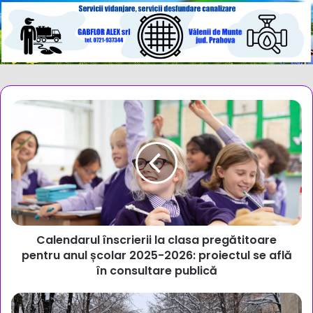
Calendarul
înscrierii
la
clasa
pregătitoare
pentru
anul
școlar
2025-
Calendarul înscrierii la clasa pregătitoare
2026:
proiectul
pentru anul școlar 2025-2026: proiectul se află
se
în consultare publică
află
în
Vremea
consultare